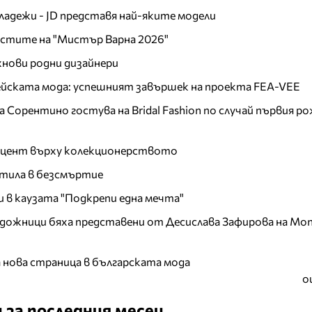
младежи - JD представя най-яките модели
листите на "Мистър Варна 2026"
хнови родни дизайнери
пейската мода: успешният завършек на проекта FEA-VEE
Сорентино гостува на Bridal Fashion по случай първия ро
акцент върху колекционерството
тила в безсмъртие
и в каузата "Подкрепи една мечта"
дожници бяха представени от Десислава Зафирова на Mon
а нова страница в българската мода
о
 за последния месец