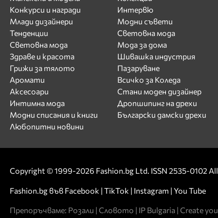
Конкурси и награди
Интервю
Млади дизайнери
Модни съвети
Тенденции
Световна мода
Световна мода
Мода за дома
Здраве и красота
Шивашка индустрия
Грижи за тялото
Пазаруване
Аромати
Всичко за Коледа
Аксесоари
Стани моден дизайнер
Интимна мода
Дропшипинг на дрехи
Модни списания и книги
Български дамски дрехи
Любопитни новини
Copyright © 1999-2026 Fashion.bg Ltd. ISSN 2535-0102 All 
Fashion.bg във
Facebook
|
TikTok
|
Instagram
|
You Tube
Препоръчваме:
Розали
|
Словото
|
IP Bulgaria
|
Create you