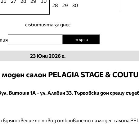
26
27
28
29
30
28
29
30
събитията за днес
тия
търси
23 Юни 2026 г.
 моден салон PELAGIA STAGE & COUT
бул. Витоша 1А - ул. Алабин 33, Търговски дон срещу съд
а и вдъхновение по повод откриването на моден салона PE