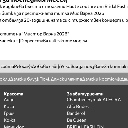
кърджиева блести с тоалети Haute couture от Bridal Fash
ща битка за престижната титла Мис Варна 2026
отбеляза 20-годишнината си с тържествен концерт и р
листите на "Мистър Варна 2026"
младежи - JD представя най-яките модели
 сайта
Реклама
Добави сайт
Условия за ползване
За контак
окли
Дамски блузи
Поли
Дамски манта
Дамски костюми
Дам
Красота
За абитуриенти
Лице
Сватбен Бутик ALEGRA
Коса
Alfa Brides
Грим
Banderol
Кожа
Be Queen
Маникюр
BRIDAL FASHION