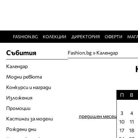
FASHION.BG
КОЛЕКЦИИ
ДИРЕКТОРИЯ
ОФЕРТИ
МАГ
Събития
Fashion.bg
»
Календар
Календар
Модни ревюта
Конкурси и награди
П
В
Изложения
Промоции
3
4
предишен месец
Кастинги за модели
10
11
Рождени дни
17
18