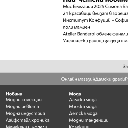
Мис България 2025 Симона Ба
24 красавици влизат в горе
Институт Конфуций – София 
поли мамиен
Atelier Banderol облече фина
Ученически раници за деца и 
За
Онлайн магазин
Дамски дрехи
Р
Новини
Мода
Модни колекции
Дамска мода
Модни ревюта
Мъжка мода
Модна индустрия
Детска мода
Лайфстайл хроника
Модни тенденции
Манекени и модели
Колекции