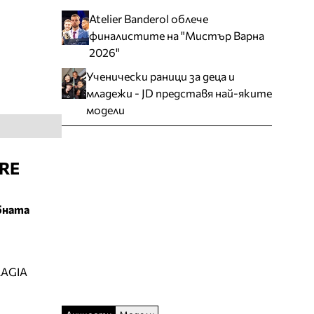
Atelier Banderol облече
финалистите на "Мистър Варна
2026"
Ученически раници за деца и
младежи - JD представя най-яките
модели
URE
ебната
LAGIA