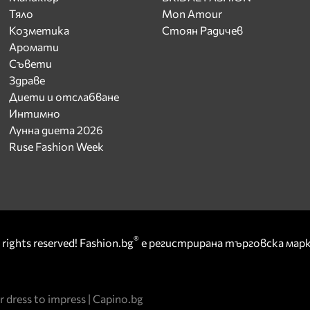
Тяло
Mon Amour
Козметика
Стоян Радичев
Аромати
Съвети
Здраве
Диети и отслабване
Интимно
Лунна диета 2026
Ruse Fashion Week
®
rights reserved! Fashion.bg
е регистрирана търговска ма
r dress to impress
|
Capino.bg