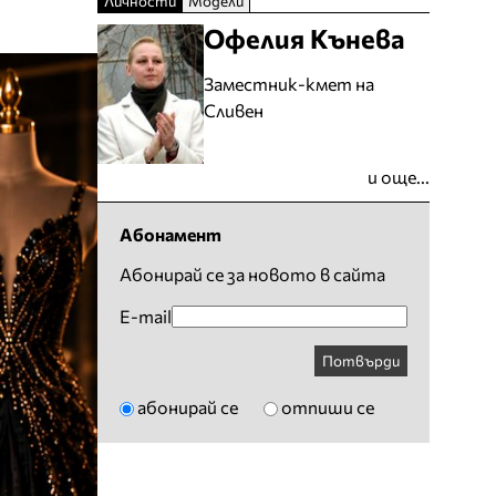
Личности
Модели
Офелия Кънева
Заместник-кмет на
Сливен
и още...
Абонамент
Абонирай се за новото в сайта
E-mail
Потвърди
абонирай се
отпиши се