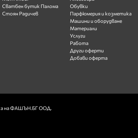
Сватбен бутик Палома
Обувки
Стоян Радичев
Парфюмерия и козметика
Машини и оборудване
Материали
Услуги
Работа
Други оферти
Добави оферта
рка на ФАШЪН.БГ ООД.