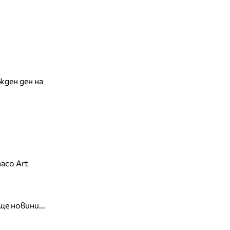
жден ден на
aco Art
ще новини...