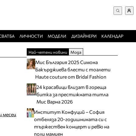
ВХОД за потребители
Търси в сайта
Забравена парола
СВАТБА
ЛИЧНОСТИ
МОДЕЛИ
ДИЗАЙНЕРИ
КАЛЕНДАР
Регистрация
Най-четени новини
Мода
Добавяне на фирма
Мис България 2025 Симона
Защо да се регистрирам
Бакърджиева блести с тоалети
Haute couture от Bridal Fashion
24 красавици влизат в гореща
битка за престижната титла
Мис Варна 2026
Институт Конфуций – София
щ месец
отбеляза 20-годишнината си с
тържествен концерт и ревю на
поли мамиен