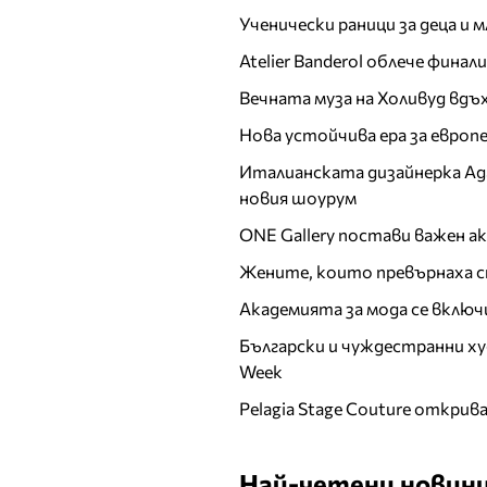
Ученически раници за деца и 
Atelier Banderol облече фина
Вечната муза на Холивуд вдъ
Нова устойчива ера за евро
Италианската дизайнерка Ада 
новия шоурум
ONE Gallery постави важен 
Жените, които превърнаха с
Академията за мода се включ
Български и чуждестранни ху
Week
Pelagia Stage Couture открив
Най-четени новини