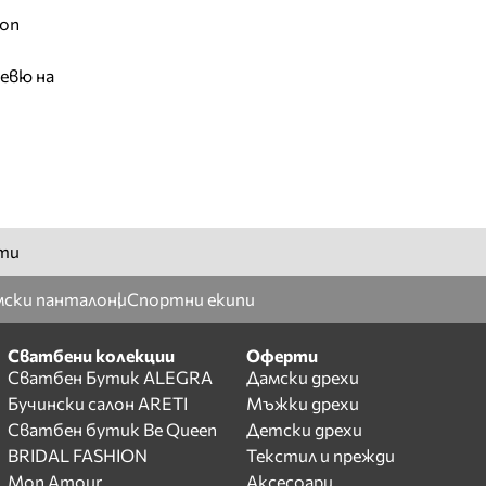
ion
евю на
ти
ски панталони
Спортни екипи
Сватбени колекции
Оферти
Сватбен Бутик ALEGRA
Дамски дрехи
Бучински салон ARETI
Мъжки дрехи
Сватбен бутик Be Queen
Детски дрехи
BRIDAL FASHION
Текстил и прежди
Mon Amour
Аксесоари