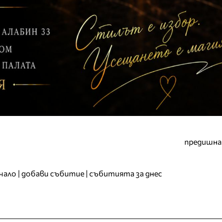
предишна
чало
|
добави събитие
|
събитията за днес