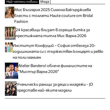
Най-четени новини
Мода
Мис България 2025 Симона Бакърджиева
блести с тоалети Haute couture от Bridal
Fashion
24 красавици влизат в гореща битка за
престижната титла Мис Варна 2026
Институт Конфуций – София отбеляза 20-
годишнината си с тържествен концерт и ревю
на поли мамиен
Atelier Banderol облече финалистите на
"Мистър Варна 2026"
Ученически раници за деца и младежи - JD
представя най-яките модели