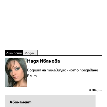
Личности
Модели
Надя Иванова
Водеща на телевизионното предаване
Елит
и още...
Абонамент