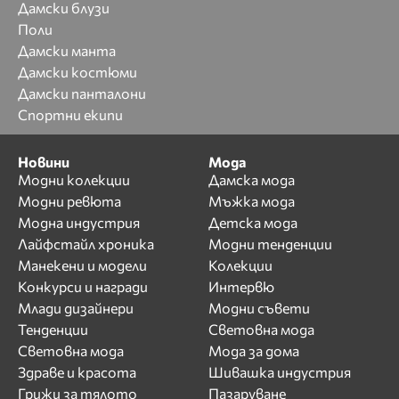
Дамски блузи
Поли
Дамски манта
Дамски костюми
Дамски панталони
Спортни екипи
Новини
Мода
Модни колекции
Дамска мода
Модни ревюта
Мъжка мода
Модна индустрия
Детска мода
Лайфстайл хроника
Модни тенденции
Манекени и модели
Колекции
Конкурси и награди
Интервю
Млади дизайнери
Модни съвети
Тенденции
Световна мода
Световна мода
Мода за дома
Здраве и красота
Шивашка индустрия
Грижи за тялото
Пазаруване