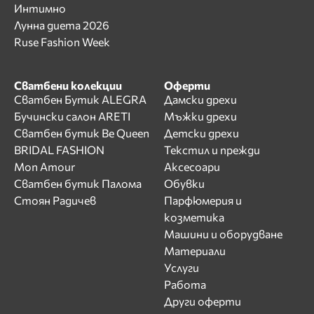
Интимно
Лунна диета 2026
Ruse Fashion Week
Сватбени колекции
Оферти
Сватбен Бутик ALEGRA
Дамски дрехи
Бучински салон ARETI
Мъжки дрехи
Сватбен бутик Be Queen
Детски дрехи
BRIDAL FASHION
Текстил и прежди
Mon Amour
Аксесоари
Сватбен бутик Палома
Обувки
Стоян Радичев
Парфюмерия и
козметика
Машини и оборудване
Материали
Услуги
Работа
Други оферти