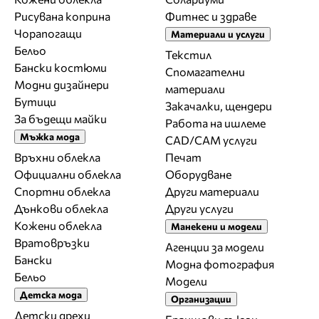
Рисувана коприна
Фитнес и здраве
Чорапогащи
Материали и услуги
Бельо
Текстил
Бански костюми
Спомагателни
Модни дизайнери
материали
Бутици
Закачалки, щендери
За бъдещи майки
Работа на ишлеме
Мъжка мода
CAD/CAM услуги
Връхни облекла
Печат
Официални облекла
Оборудване
Спортни облекла
Други материали
Дънкови облекла
Други услуги
Кожени облекла
Манекени и модели
Вратовръзки
Агенции за модели
Бански
Модна фотография
Бельо
Модели
Детска мода
Организации
Детски дрехи