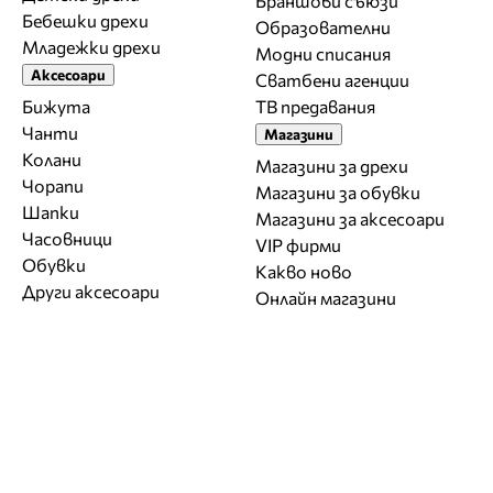
Браншови съюзи
Бебешки дрехи
Образователни
Младежки дрехи
Модни списания
Аксесоари
Сватбени агенции
Бижута
ТВ предавания
Чанти
Магазини
Колани
Магазини за дрехи
Чорапи
Магазини за обувки
Шапки
Магазини за aксесоари
Часовници
VIP фирми
Обувки
Какво ново
Други аксесоари
Онлайн магазини