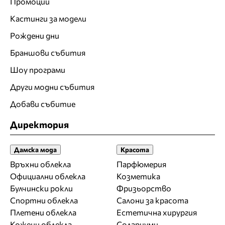
Промоции
Кастинги за модели
Рождени дни
Браншови събития
Шоу програми
Други модни събития
Добави събитие
Директория
Дамска мода
Красота
Връхни облекла
Парфюмерия
Официални облекла
Козметика
Булчински рокли
Фризьорство
Спортни облекла
Салони за красота
Плетени облекла
Естетична хирургия
Кожени облекла
Солариуми