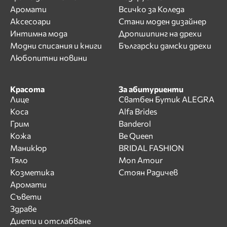
Аромати
Всичко за Коледа
Аксесоари
Стани моден дизайнер
Интимна мода
Дропшипинг на дрехи
Модни списания и книги
Български дамски дрехи
Любопитни новини
Красота
За абитуриенти
Лице
Сватбен Бутик ALEGRA
Коса
Alfa Brides
Грим
Banderol
Кожа
Be Queen
Маникюр
BRIDAL FASHION
Тяло
Mon Amour
Козметика
Стоян Радичев
Аромати
Съвети
Здраве
Диети и отслабване