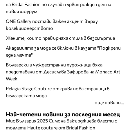
на Bridal Fashion по случай първия рожден ден на
новия шоурум
ONE Gallery постави важен акцент върху
колекционерството
Жените, които превърнаха стила в безсмъртие
Академията за мода се включи в каузата "Подкрепи
една мечта"
Български и чуждестранни художници бяха
представени от Десислава Зафирова на Monaco Art
Week
Pelagia Stage Couture открива нова страница в
българската мода
още новини...
Най-четени новини за последния месец
Мис България 2025 Симона Бакърджиева блести с
тоалети Haute couture от Bridal Fashion