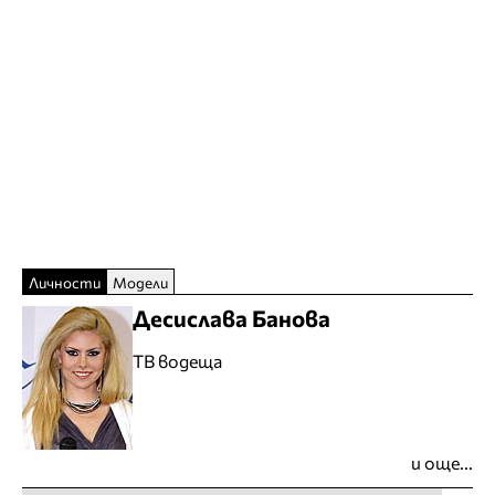
Личности
Модели
Десислава Банова
ТВ водеща
и още...