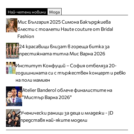
Най-четени новини
Мода
Мис България 2025 Симона Бакърджиева
блести с тоалети Haute couture от Bridal
Fashion
24 красавици влизат в гореща битка за
престижната титла Мис Варна 2026
Институт Конфуций – София отбеляза 20-
годишнината си с тържествен концерт и ревю
на поли мамиен
Atelier Banderol облече финалистите на
"Мистър Варна 2026"
Ученически раници за деца и младежи - JD
представя най-яките модели