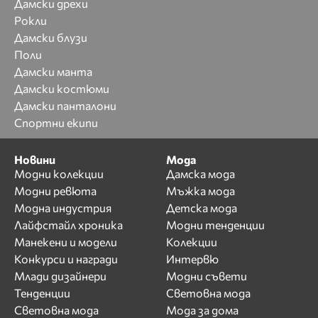
Дамски дрехи
Рокли
Дамски блузи
Поли
Дамски манта
Дамски костюми
Дамски панталони
Спортни екипи
Новини
Мода
Модни колекции
Дамска мода
Модни ревюта
Мъжка мода
Модна индустрия
Детска мода
Лайфстайл хроника
Модни тенденции
Манекени и модели
Колекции
Конкурси и награди
Интервю
Млади дизайнери
Модни съвети
Тенденции
Световна мода
Световна мода
Мода за дома