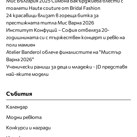
Мис България 2025 Симона Бакърджиева блести с
тоалети Haute couture от Bridal Fashion
24 красавици влизат в гореща битка за
престижната титла Мис Варна 2026
Институт Конфуций – София отбеляза 20-
годишнината си с тържествен концерт и ревю на
поли мамиен
Atelier Banderol облече финалистите на "Мистър
Варна 2026"
Ученически раници за деца и младежи - JD представя
най-яките модели
Събития
Календар
Модни ревюта
Конкурси и награди