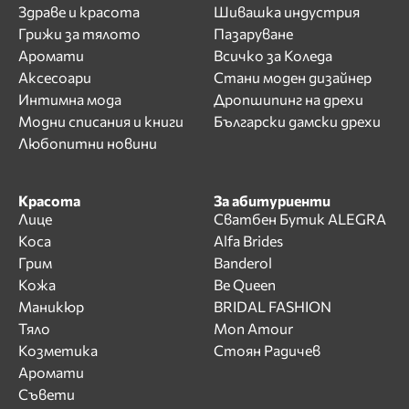
Здраве и красота
Шивашка индустрия
Грижи за тялото
Пазаруване
Аромати
Всичко за Коледа
Аксесоари
Стани моден дизайнер
Интимна мода
Дропшипинг на дрехи
Модни списания и книги
Български дамски дрехи
Любопитни новини
Красота
За абитуриенти
Лице
Сватбен Бутик ALEGRA
Коса
Alfa Brides
Грим
Banderol
Кожа
Be Queen
Маникюр
BRIDAL FASHION
Тяло
Mon Amour
Козметика
Стоян Радичев
Аромати
Съвети