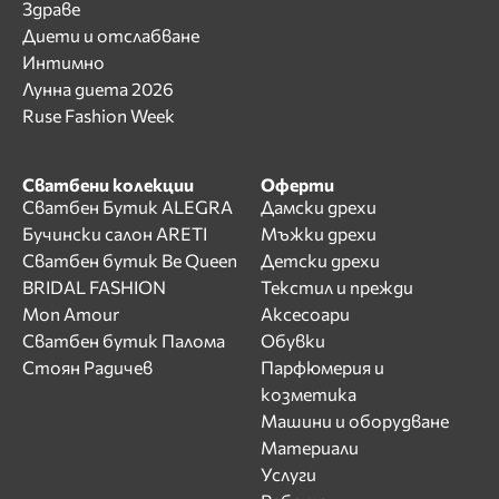
Здраве
Диети и отслабване
Интимно
Лунна диета 2026
Ruse Fashion Week
Сватбени колекции
Оферти
Сватбен Бутик ALEGRA
Дамски дрехи
Бучински салон ARETI
Мъжки дрехи
Сватбен бутик Be Queen
Детски дрехи
BRIDAL FASHION
Текстил и прежди
Mon Amour
Аксесоари
Сватбен бутик Палома
Обувки
Стоян Радичев
Парфюмерия и
козметика
Машини и оборудване
Материали
Услуги