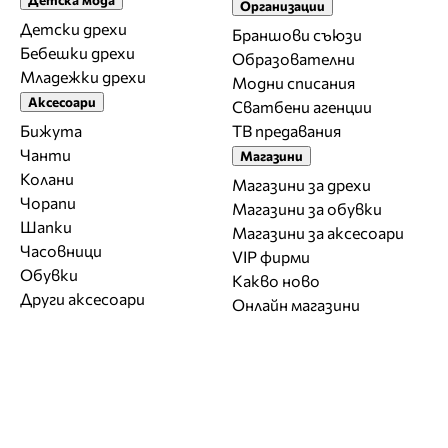
Организации
Детски дрехи
Браншови съюзи
Бебешки дрехи
Образователни
Младежки дрехи
Модни списания
Аксесоари
Сватбени агенции
Бижута
ТВ предавания
Чанти
Магазини
Колани
Магазини за дрехи
Чорапи
Магазини за обувки
Шапки
Магазини за aксесоари
Часовници
VIP фирми
Обувки
Какво ново
Други аксесоари
Онлайн магазини