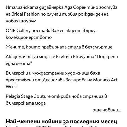
Италианската дизайнерка Ада Сорентино гостува
на Bridal Fashion по случай първия рожден ден на
новия шоурум
ONE Gallery постави важен акцент върху
колекционерството
Жените, които превърнаха стила в безсмъртие
Академията за мода се включи в каузата "Подкрепи
една мечта"
Български и чуждестранни художници бяха
представени от Десислава Зафирова на Monaco Art
Week
Pelagia Stage Couture открива нова страница в
българската мода
още новини...
Най-четени новини за последния месец