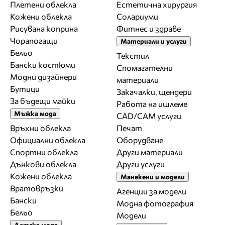
Плетени облекла
Естетична хирургия
Кожени облекла
Солариуми
Рисувана коприна
Фитнес и здраве
Чорапогащи
Материали и услуги
Бельо
Текстил
Бански костюми
Спомагателни
Модни дизайнери
материали
Бутици
Закачалки, щендери
За бъдещи майки
Работа на ишлеме
Мъжка мода
CAD/CAM услуги
Връхни облекла
Печат
Официални облекла
Оборудване
Спортни облекла
Други материали
Дънкови облекла
Други услуги
Кожени облекла
Манекени и модели
Вратовръзки
Агенции за модели
Бански
Модна фотография
Бельо
Модели
Детска мода