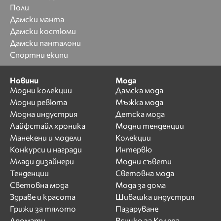
Поли
Дамски манта
Дамски костюми
Дамски панталони
Спортни екипи
Новини
Мода
Модни колекции
Дамска мода
Модни ревюта
Мъжка мода
Модна индустрия
Детска мода
Лайфстайл хроника
Модни тенденции
Манекени и модели
Колекции
Конкурси и награди
Интервю
Млади дизайнери
Модни съвети
Тенденции
Световна мода
Световна мода
Мода за дома
Здраве и красота
Шивашка индустрия
Грижи за тялото
Пазаруване
Аромати
Всичко за Коледа