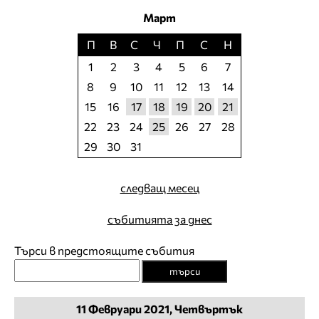
Март
П
В
С
Ч
П
С
Н
1
2
3
4
5
6
7
8
9
10
11
12
13
14
15
16
17
18
19
20
21
22
23
24
25
26
27
28
29
30
31
следващ месец
събитията за днес
Търси в предстоящите събития
търси
11
Февруари
2021, Четвъртък