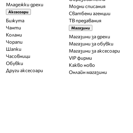
Младежки дрехи
Модни списания
Аксесоари
Сватбени агенции
Бижута
ТВ предавания
Чанти
Магазини
Колани
Магазини за дрехи
Чорапи
Магазини за обувки
Шапки
Магазини за aксесоари
Часовници
VIP фирми
Обувки
Какво ново
Други аксесоари
Онлайн магазини