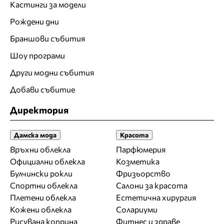
Кастинги за модели
Рождени дни
Браншови събития
Шоу програми
Други модни събития
Добави събитие
Директория
Дамска мода
Красота
Връхни облекла
Парфюмерия
Официални облекла
Козметика
Булчински рокли
Фризьорство
Спортни облекла
Салони за красота
Плетени облекла
Естетична хирургия
Кожени облекла
Солариуми
Рисувана коприна
Фитнес и здраве