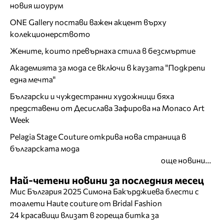
новия шоурум
ONE Gallery постави важен акцент върху
колекционерството
Жените, които превърнаха стила в безсмъртие
Академията за мода се включи в каузата "Подкрепи
една мечта"
Български и чуждестранни художници бяха
представени от Десислава Зафирова на Monaco Art
Week
Pelagia Stage Couture открива нова страница в
българската мода
още новини...
Най-четени новини за последния месец
Мис България 2025 Симона Бакърджиева блести с
тоалети Haute couture от Bridal Fashion
24 красавици влизат в гореща битка за