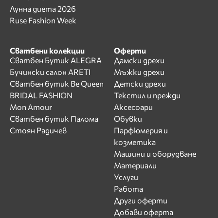
Лунна диета 2026
Ruse Fashion Week
Сватбени колекции
Оферти
Сватбен Бутик ALEGRA
Дамски дрехи
Бучински салон ARETI
Мъжки дрехи
Сватбен бутик Be Queen
Детски дрехи
BRIDAL FASHION
Текстил и прежди
Mon Amour
Аксесоари
Сватбен бутик Палома
Обувки
Стоян Радичев
Парфюмерия и
козметика
Машини и оборудване
Материали
Услуги
Работа
Други оферти
Добави оферта