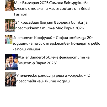
Мис България 2025 Симона Бакърджиева
блести с тоалети Haute couture от Bridal
Fashion
24 красавици влизат в гореща битка за
престижната титла Мис Варна 2026
Институт Конфуций – София отбеляза 20-
годишнината си с тържествен концерт и ревю
на поли мамиен
Atelier Banderol облече финалистите на
"Мистър Варна 2026"
Ученически раници за деца и младежи - JD
представя най-яките модели