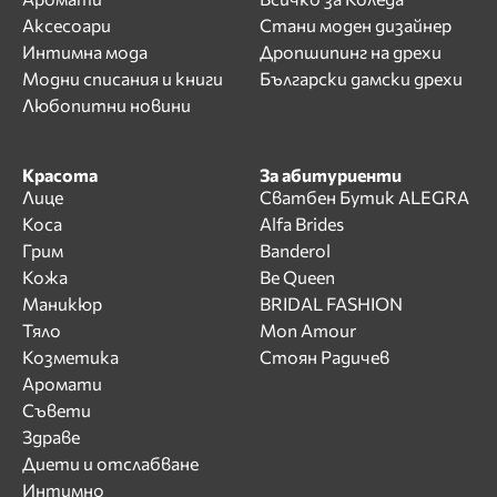
Аксесоари
Стани моден дизайнер
Интимна мода
Дропшипинг на дрехи
Модни списания и книги
Български дамски дрехи
Любопитни новини
Красота
За абитуриенти
Лице
Сватбен Бутик ALEGRA
Коса
Alfa Brides
Грим
Banderol
Кожа
Be Queen
Маникюр
BRIDAL FASHION
Тяло
Mon Amour
Козметика
Стоян Радичев
Аромати
Съвети
Здраве
Диети и отслабване
Интимно