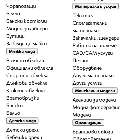
Чорапогащи
Материали и услуги
Бельо
Текстил
Бански костюми
Спомагателни
Модни дизайнери
материали
Бутици
Закачалки, щендери
За бъдещи майки
Работа на ишлеме
Мъжка мода
CAD/CAM услуги
Връхни облекла
Печат
Официални облекла
Оборудване
Спортни облекла
Други материали
Дънкови облекла
Други услуги
Кожени облекла
Манекени и модели
Вратовръзки
Агенции за модели
Бански
Модна фотография
Бельо
Модели
Детска мода
Организации
Детски дрехи
Браншови съюзи
Бебешки дрехи
Образователни