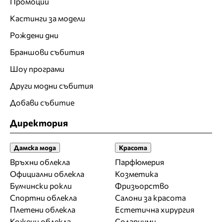
Промоции
Кастинги за модели
Рождени дни
Браншови събития
Шоу програми
Други модни събития
Добави събитие
Директория
Дамска мода
Красота
Връхни облекла
Парфюмерия
Официални облекла
Козметика
Булчински рокли
Фризьорство
Спортни облекла
Салони за красота
Плетени облекла
Естетична хирургия
Кожени облекла
Солариуми