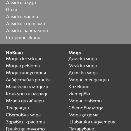
Дамски блузи
Поли
Дамски манта
Дамски костюми
Дамски панталони
Спортни екипи
Новини
Мода
Модни колекции
Дамска мода
Модни ревюта
Мъжка мода
Модна индустрия
Детска мода
Лайфстайл хроника
Модни тенденции
Манекени и модели
Колекции
Конкурси и награди
Интервю
Млади дизайнери
Модни съвети
Тенденции
Световна мода
Световна мода
Мода за дома
Здраве и красота
Шивашка индустрия
Грижи за тялото
Пазаруване