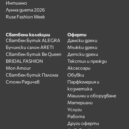
Интимно
Лунна диета 2026
Ruse Fashion Week
Сватбени колекции
Оферти
Сватбен Бутик ALEGRA
Дамски дрехи
Бучински салон ARETI
Мъжки дрехи
Сватбен бутик Be Queen
Детски дрехи
BRIDAL FASHION
Текстил и прежди
Mon Amour
Аксесоари
Сватбен бутик Палома
Обувки
Стоян Радичев
Парфюмерия и
козметика
Машини и оборудване
Материали
Услуги
Работа
Други оферти