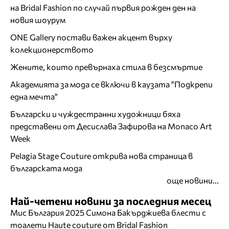
на Bridal Fashion по случай първия рожден ден на
новия шоурум
ONE Gallery постави важен акцент върху
колекционерството
Жените, които превърнаха стила в безсмъртие
Академията за мода се включи в каузата "Подкрепи
една мечта"
Български и чуждестранни художници бяха
представени от Десислава Зафирова на Monaco Art
Week
Pelagia Stage Couture открива нова страница в
българската мода
още новини...
Най-четени новини за последния месец
Мис България 2025 Симона Бакърджиева блести с
тоалети Haute couture от Bridal Fashion