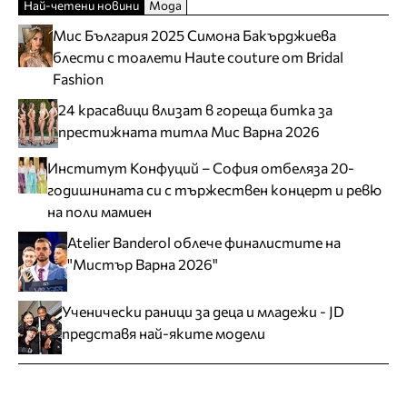
Най-четени новини
Мода
Мис България 2025 Симона Бакърджиева
блести с тоалети Haute couture от Bridal
Fashion
24 красавици влизат в гореща битка за
престижната титла Мис Варна 2026
Институт Конфуций – София отбеляза 20-
годишнината си с тържествен концерт и ревю
на поли мамиен
Atelier Banderol облече финалистите на
"Мистър Варна 2026"
Ученически раници за деца и младежи - JD
представя най-яките модели