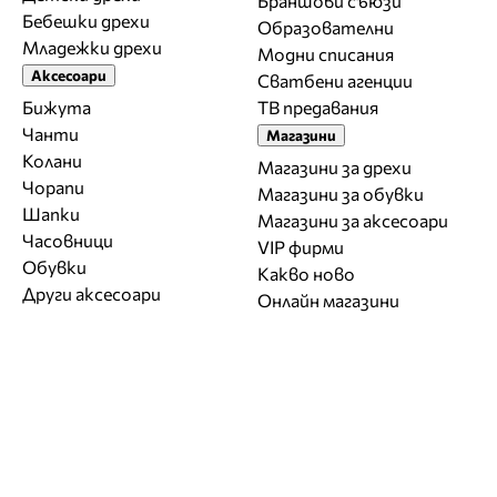
Браншови съюзи
Бебешки дрехи
Образователни
Младежки дрехи
Модни списания
Аксесоари
Сватбени агенции
Бижута
ТВ предавания
Чанти
Магазини
Колани
Магазини за дрехи
Чорапи
Магазини за обувки
Шапки
Магазини за aксесоари
Часовници
VIP фирми
Обувки
Какво ново
Други аксесоари
Онлайн магазини