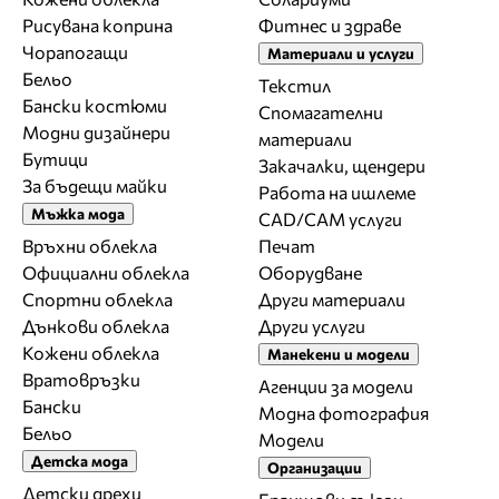
Рисувана коприна
Фитнес и здраве
Чорапогащи
Материали и услуги
Бельо
Текстил
Бански костюми
Спомагателни
Модни дизайнери
материали
Бутици
Закачалки, щендери
За бъдещи майки
Работа на ишлеме
Мъжка мода
CAD/CAM услуги
Връхни облекла
Печат
Официални облекла
Оборудване
Спортни облекла
Други материали
Дънкови облекла
Други услуги
Кожени облекла
Манекени и модели
Вратовръзки
Агенции за модели
Бански
Модна фотография
Бельо
Модели
Детска мода
Организации
Детски дрехи