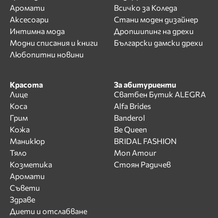
Аромати
Всичко за Коледа
Аксесоари
Стани моден дизайнер
Интимна мода
Дропшипинг на дрехи
Модни списания и книги
Български дамски дрехи
Любопитни новини
Красота
За абитуриенти
Лице
Сватбен Бутик ALEGRA
Коса
Alfa Brides
Грим
Banderol
Кожа
Be Queen
Маникюр
BRIDAL FASHION
Тяло
Mon Amour
Козметика
Стоян Радичев
Аромати
Съвети
Здраве
Диети и отслабване