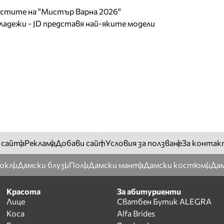
листите на "Мистър Варна 2026"
младежи - JD представя най-яките модели
 сайта
Реклама
Добави сайт
Условия за ползване
За контак
окли
Дамски блузи
Поли
Дамски манта
Дамски костюми
Дам
Красота
За абитуриенти
Лице
Сватбен Бутик ALEGRA
Коса
Alfa Brides