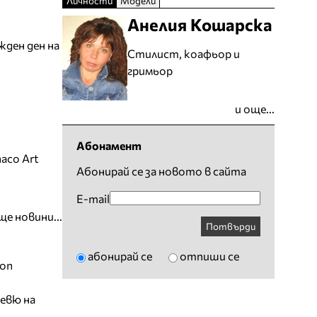
Личности
Модели
Анелия Кошарска
жден ден на
Стилист, коафьор и
гримьор
и още...
Абонамент
aco Art
Абонирай се за новото в сайта
E-mail
ще новини...
Потвърди
абонирай се
отпиши се
ion
евю на