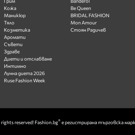
Грим
Banderol
Кожа
Be Queen
Маникюр
BRIDAL FASHION
Тяло
Mon Amour
Козметика
Стоян Радичев
Аромати
Съвети
Здраве
Диети и отслабване
Интимно
Лунна диета 2026
Ruse Fashion Week
®
rights reserved! Fashion.bg
е регистрирана търговска ма