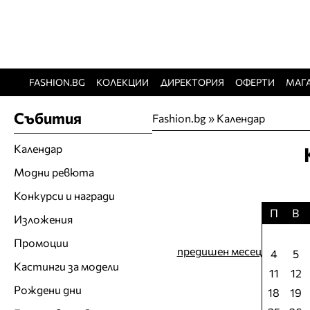
FASHION.BG
КОЛЕКЦИИ
ДИРЕКТОРИЯ
ОФЕРТИ
МАГ
Събития
Fashion.bg
»
Календар
Календар
Модни ревюта
Конкурси и награди
П
В
Изложения
Промоции
предишен месец
4
5
Кастинги за модели
11
12
Рождени дни
18
19