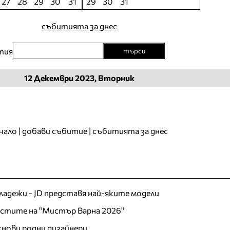
27
28
29
30
31
29
30
31
събитията за днес
тия
търси
12
Декември
2023, Вторник
чало
|
добави събитие
|
събитията за днес
младежи - JD представя най-яките модели
листите на "Мистър Варна 2026"
хнови родни дизайнери