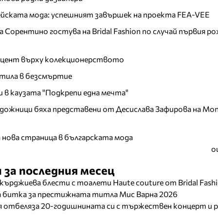
пейската мода: успешният завършек на проекта FEA-VEE
Сорентино гостува на Bridal Fashion по случай първия ро
акцент върху колекционерството
тила в безсмъртие
и в каузата "Подкрепи една мечта"
дожници бяха представени от Десислава Зафирова на Mon
а нова страница в българската мода
о
 за последния месец
кърджиева блести с тоалети Haute couture от Bridal Fash
ща битка за престижната титла Мис Варна 2026
отбеляза 20-годишнината си с тържествен концерт и р