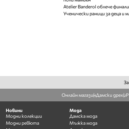
Atelier Banderol облече фина
Ученически раници за деца и 
За
Онлайн магазин
Дамски дрехи
Р
Новини
Мода
Модни колекции
Дамска мода
Модни ревюта
Мъжка мода