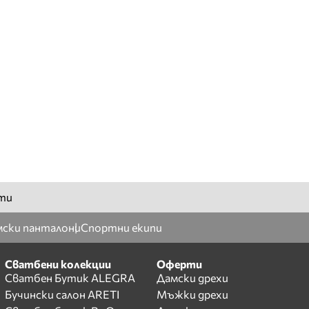
ти
ски панталони
Спортни екипи
Сватбени колекции
Оферти
Сватбен Бутик ALEGRA
Дамски дрехи
Бучински салон ARETI
Мъжки дрехи