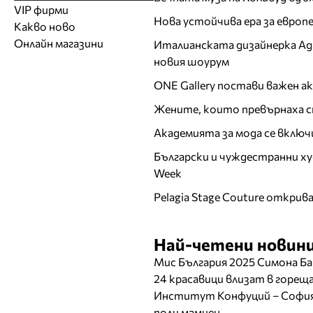
Модели
Образователни
Бански костюми
VIP фирми
Магазини за дрехи
Обувки
Работа на ишлеме
Солариуми
Нова устойчива ера за евро
Какво ново
Модни списания
Модни дизайнери
Магазини за обувки
Други аксесоари
CAD/CAM услуги
Фитнес и здраве
Онлайн магазини
Италианската дизайнерка Ада 
Сватбени агенции
Бутици
Магазини за aксесоари
Печат
новия шоурум
ТВ предавания
За бъдещи майки
Оборудване
ONE Gallery постави важен 
Други материали
Жените, които превърнаха с
Други услуги
Академията за мода се включ
Български и чуждестранни ху
Week
Pelagia Stage Couture открив
Най-четени новини
Мис България 2025 Симона Ба
24 красавици влизат в горе
Институт Конфуций – София 
поли мамиен