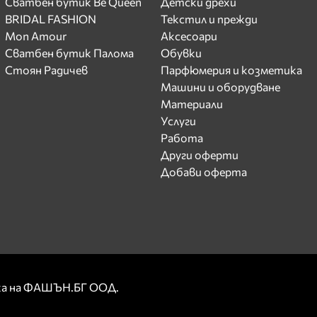
Сватбен бутик Be Queen
Детски дрехи
BRIDAL FASHION
Текстил и прежди
Mon Amour
Аксесоари
Сватбен бутик Палома
Обувки
Стоян Радичев
Парфюмерия и козметика
Машини и оборудване
Материали
Услуги
Работа
Други оферти
Добави оферта
рка на ФАШЪН.БГ ООД.