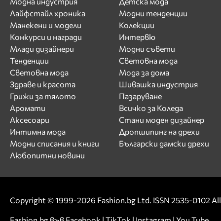
Модна индустрия
Детска мода
Лайфстайл хроника
Модни тенденции
Манекени и модели
Колекции
Конкурси и награди
Интервю
Млади дизайнери
Модни съвети
Тенденции
Световна мода
Световна мода
Мода за дома
Здраве и красота
Шивашка индустрия
Грижи за тялото
Пазаруване
Аромати
Всичко за Коледа
Аксесоари
Стани моден дизайнер
Интимна мода
Дропшипинг на дрехи
Модни списания и книги
Български дамски дрехи
Любопитни новини
Copyright © 1999-2026 Fashion.bg Ltd. ISSN 2535-0102 All 
Fashion.bg във
Facebook
|
TikTok
|
Instagram
|
You Tube