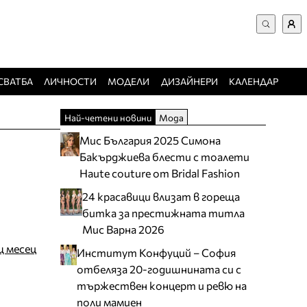
ВХОД за потребители
Търси в сайта
Забравена парола
СВАТБА
ЛИЧНОСТИ
МОДЕЛИ
ДИЗАЙНЕРИ
КАЛЕНДАР
Регистрация
Най-четени новини
Мода
Добавяне на фирма
Мис България 2025 Симона
Защо да се регистрирам
Бакърджиева блести с тоалети
Haute couture от Bridal Fashion
24 красавици влизат в гореща
битка за престижната титла
Мис Варна 2026
щ месец
Институт Конфуций – София
отбеляза 20-годишнината си с
тържествен концерт и ревю на
поли мамиен