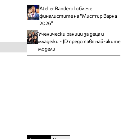
Atelier Banderol облече
финалистите на "Мистър Варна
2026"
Ученически раници за деца и
младежи - JD представя най-яките
модели