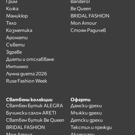
Грим
Banderol
Кожа
Be Queen
Маникюр
BRIDAL FASHION
Тяло
Mon Amour
Козметика
Стоян Радичев
Аромати
Съвети
Здраве
Диети и отслабване
Интимно
Лунна диета 2026
Ruse Fashion Week
Сватбени колекции
Оферти
Сватбен Бутик ALEGRA
Дамски дрехи
Бучински салон ARETI
Мъжки дрехи
Сватбен бутик Be Queen
Детски дрехи
BRIDAL FASHION
Текстил и прежди
Mon Amour
Аксесоари