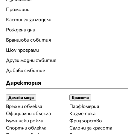
Промоции
Кастинги за модели
Рождени дни
Браншови събития
Шоу програми
Други модни събития
Добави събитие
Директория
Дамска мода
Красота
Връхни облекла
Парфюмерия
Официални облекла
Козметика
Булчински рокли
Фризьорство
Спортни облекла
Салони за красота