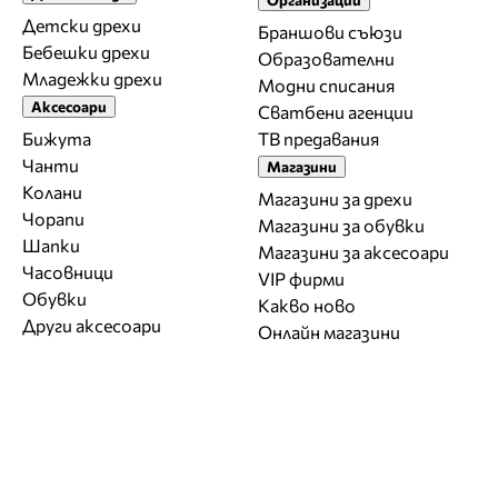
Детски дрехи
Браншови съюзи
Бебешки дрехи
Образователни
Младежки дрехи
Модни списания
Аксесоари
Сватбени агенции
Бижута
ТВ предавания
Чанти
Магазини
Колани
Магазини за дрехи
Чорапи
Магазини за обувки
Шапки
Магазини за aксесоари
Часовници
VIP фирми
Обувки
Какво ново
Други аксесоари
Онлайн магазини