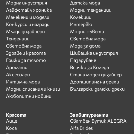
Модна индустрия
Детска мода
Лайфстайл хроника
Модни тенденции
Манекени и модели
Колекции
Конкурси и награди
Интервю
Млади дизайнери
Модни съвети
Тенденции
Световна мода
Световна мода
Мода за дома
Здраве и красота
Шивашка индустрия
Грижи за тялото
Пазаруване
Аромати
Всичко за Коледа
Аксесоари
Стани моден дизайнер
Интимна мода
Дропшипинг на дрехи
Модни списания и книги
Български дамски дрехи
Любопитни новини
Красота
За абитуриенти
Лице
Сватбен Бутик ALEGRA
Коса
Alfa Brides