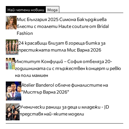
Най-четени новини
Мода
Мис България 2025 Симона Бакърджиева
блести с тоалети Haute couture от Bridal
Fashion
24 красавици влизат в гореща битка за
престижната титла Мис Варна 2026
Институт Конфуций – София отбеляза 20-
годишнината си с тържествен концерт и ревю
на поли мамиен
Atelier Banderol облече финалистите на
"Мистър Варна 2026"
Ученически раници за деца и младежи - JD
представя най-яките модели