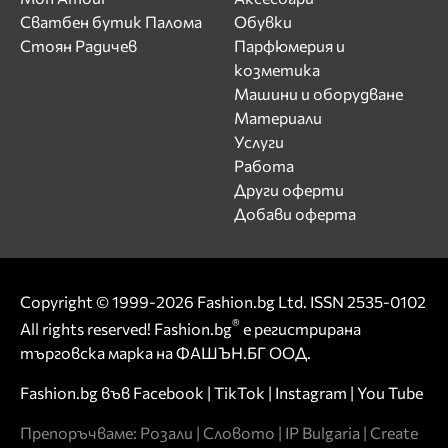
Сватбен бутик Палома
Обувки
Стоян Радичев
Парфюмерия и
козметика
Машини и оборудване
Материали
Услуги
Работа
Други оферти
Добави оферта
Copyright © 1999-2026 Fashion.bg Ltd. ISSN 2535-0102
®
All rights reserved! Fashion.bg
е регистрирана
търговска марка на ФАШЪН.БГ ООД.
Fashion.bg във
Facebook
|
TikTok
|
Instagram
|
You Tube
Препоръчваме:
Розали
|
Словото
|
IP Bulgaria
|
Create