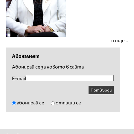
и още...
Абонамент
Абонирай се за новото в сайта
E-mail
Потвърди
абонирай се
отпиши се