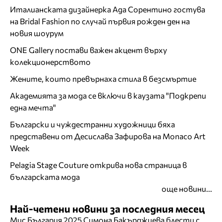
Италианската дизайнерка Ада Сорентино гостува
на Bridal Fashion по случай първия рожден ден на
новия шоурум
ONE Gallery постави важен акцент върху
колекционерството
Жените, които превърнаха стила в безсмъртие
Академията за мода се включи в каузата "Подкрепи
една мечта"
Български и чуждестранни художници бяха
представени от Десислава Зафирова на Monaco Art
Week
Pelagia Stage Couture открива нова страница в
българската мода
още новини...
Най-четени новини за последния месец
Мис България 2025 Симона Бакърджиева блести с