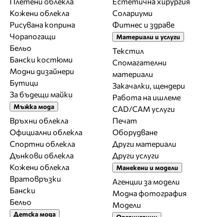
Плетени облекла
Естетична хирургия
Кожени облекла
Солариуми
Рисувана коприна
Фитнес и здраве
Чорапогащи
Материали и услуги
Бельо
Текстил
Бански костюми
Спомагателни
Модни дизайнери
материали
Бутици
Закачалки, щендери
За бъдещи майки
Работа на ишлеме
Мъжка мода
CAD/CAM услуги
Връхни облекла
Печат
Официални облекла
Оборудване
Спортни облекла
Други материали
Дънкови облекла
Други услуги
Кожени облекла
Манекени и модели
Вратовръзки
Агенции за модели
Бански
Модна фотография
Бельо
Модели
Детска мода
Организации