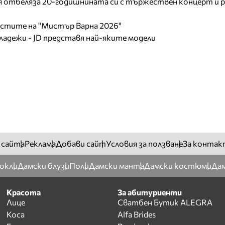
отбеляза 20-годишнината си с тържествен концерт и р
листите на "Мистър Варна 2026"
младежи - JD представя най-яките модели
 сайта
Реклама
Добави сайт
Условия за ползване
За контак
окли
Дамски блузи
Поли
Дамски манта
Дамски костюми
Дам
Красота
За абитуриенти
Лице
Сватбен Бутик ALEGRA
Коса
Alfa Brides