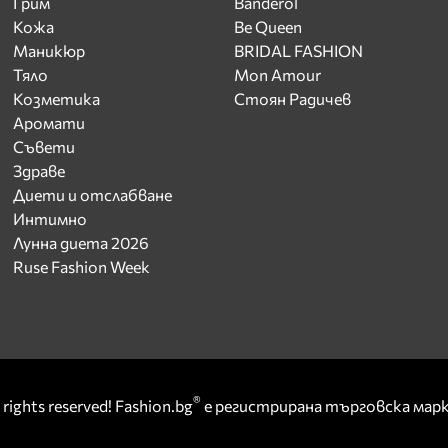
Грим
Banderol
Кожа
Be Queen
Маникюр
BRIDAL FASHION
Тяло
Mon Amour
Козметика
Стоян Радичев
Аромати
Съвети
Здраве
Диети и отслабване
Интимно
Лунна диета 2026
Ruse Fashion Week
®
rights reserved! Fashion.bg
е регистрирана търговска ма