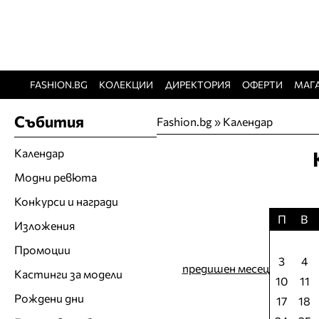
FASHION.BG
КОЛЕКЦИИ
ДИРЕКТОРИЯ
ОФЕРТИ
МАГ
Събития
Fashion.bg
»
Календар
Календар
Модни ревюта
Конкурси и награди
П
В
Изложения
Промоции
3
4
предишен месец
Кастинги за модели
10
11
Рождени дни
17
18