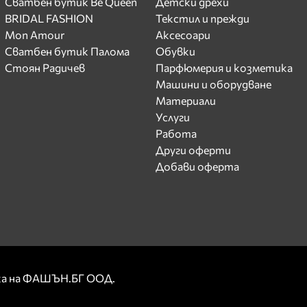
Сватбен бутик Be Queen
Детски дрехи
BRIDAL FASHION
Текстил и прежди
Mon Amour
Аксесоари
Сватбен бутик Палома
Обувки
Стоян Радичев
Парфюмерия и козметика
Машини и оборудване
Материали
Услуги
Работа
Други оферти
Добави оферта
рка на ФАШЪН.БГ ООД.