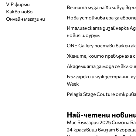
Модели
Образователни
Бански костюми
VIP фирми
Магазини за дрехи
Обувки
Вечната муза на Холивуд вдъ
Работа на ишлеме
Солариуми
Какво ново
Модни списания
Модни дизайнери
Магазини за обувки
Други аксесоари
CAD/CAM услуги
Фитнес и здраве
Нова устойчива ера за евро
Онлайн магазини
Сватбени агенции
Бутици
Магазини за aксесоари
Печат
Италианската дизайнерка Ада 
ТВ предавания
За бъдещи майки
Оборудване
новия шоурум
Други материали
ONE Gallery постави важен 
Други услуги
Жените, които превърнаха с
Академията за мода се включ
Български и чуждестранни ху
Week
Pelagia Stage Couture открив
Най-четени новини
Мис България 2025 Симона Ба
24 красавици влизат в горе