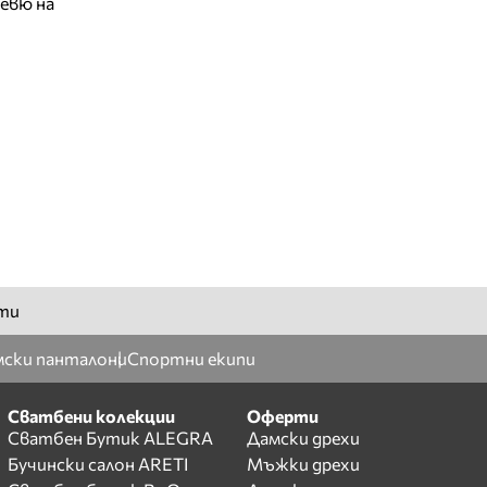
евю на
ти
ски панталони
Спортни екипи
Сватбени колекции
Оферти
Сватбен Бутик ALEGRA
Дамски дрехи
Бучински салон ARETI
Мъжки дрехи