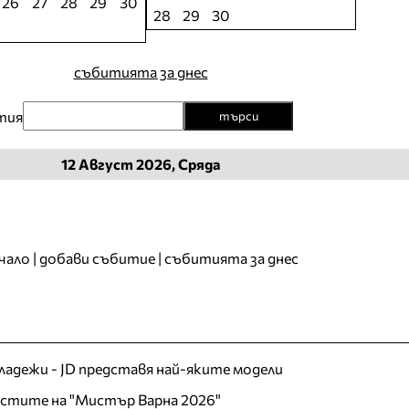
26
27
28
29
30
28
29
30
събитията за днес
тия
търси
12
Август
2026, Сряда
чало
|
добави събитие
|
събитията за днес
младежи - JD представя най-яките модели
листите на "Мистър Варна 2026"