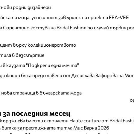
хнови родни дизайнери
пейската мода: успешният завършек на проекта FEA-VEE
Сорентино гостува на Bridal Fashion по случай първия ро
акцент върху колекционерството
тила в безсмъртие
и в каузата "Подкрепи една мечта"
дожници бяха представени от Десислава Зафирова на Mon
а нова страница в българската мода
о
 за последния месец
кърджиева блести с тоалети Haute couture от Bridal Fash
ща битка за престижната титла Мис Варна 2026