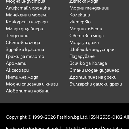
Модна индустрия
Детска мода
Лайфстайл хроника
Модни тенденции
Манекени и модели
Колекции
Конкурси и награди
Интервю
Млади дизайнери
Модни съвети
Тенденции
Световна мода
Световна мода
Мода за дома
Здраве и красота
Шивашка индустрия
Грижи за тялото
Пазаруване
Аромати
Всичко за Коледа
Аксесоари
Стани моден дизайнер
Интимна мода
Дропшипинг на дрехи
Модни списания и книги
Български дамски дрехи
Любопитни новини
Copyright © 1999-2026 Fashion.bg Ltd. ISSN 2535-0102 All 
Fashion.bg във
Facebook
|
TikTok
|
Instagram
|
You Tube