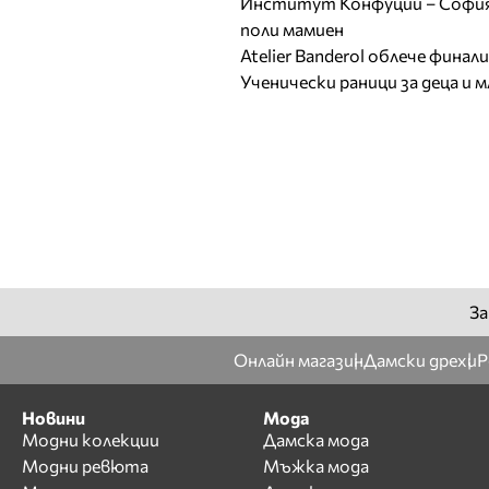
Институт Конфуций – София 
поли мамиен
Atelier Banderol облече фина
Ученически раници за деца и 
За
Онлайн магазин
Дамски дрехи
Р
Новини
Мода
Модни колекции
Дамска мода
Модни ревюта
Мъжка мода