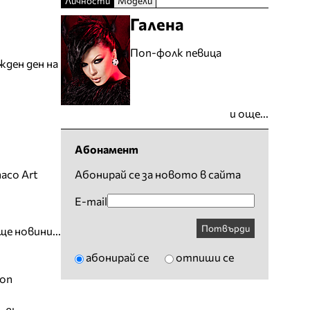
Личности
Модели
Галена
Поп-фолк певица
жден ден на
и още...
Абонамент
aco Art
Абонирай се за новото в сайта
E-mail
Потвърди
ще новини...
абонирай се
отпиши се
ion