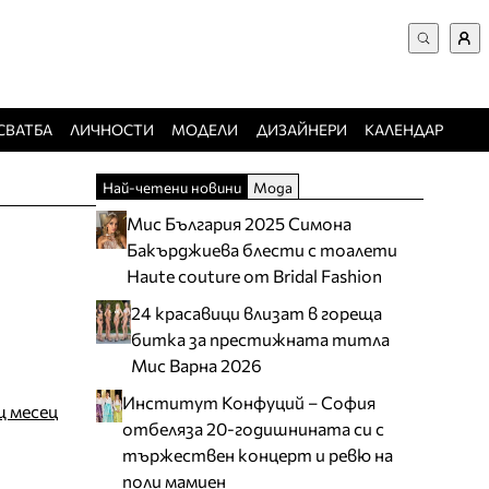
ВХОД за потребители
Търси в сайта
Забравена парола
СВАТБА
ЛИЧНОСТИ
МОДЕЛИ
ДИЗАЙНЕРИ
КАЛЕНДАР
Регистрация
Най-четени новини
Мода
Добавяне на фирма
Мис България 2025 Симона
Защо да се регистрирам
Бакърджиева блести с тоалети
Haute couture от Bridal Fashion
24 красавици влизат в гореща
битка за престижната титла
Мис Варна 2026
Институт Конфуций – София
щ месец
отбеляза 20-годишнината си с
тържествен концерт и ревю на
поли мамиен