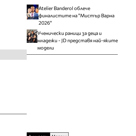
Atelier Banderol облече
финалистите на "Мистър Варна
2026"
Ученически раници за деца и
младежи - JD представя най-яките
модели