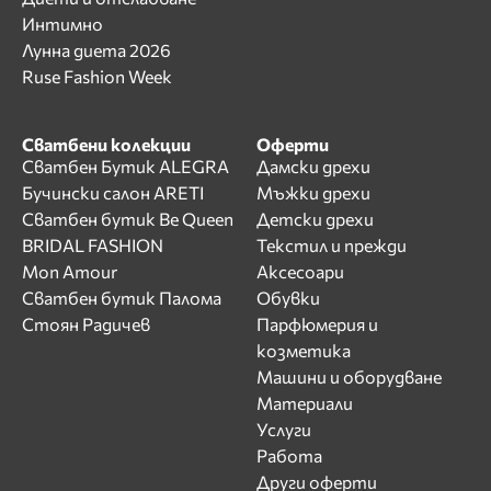
Интимно
Лунна диета 2026
Ruse Fashion Week
Сватбени колекции
Оферти
Сватбен Бутик ALEGRA
Дамски дрехи
Бучински салон ARETI
Мъжки дрехи
Сватбен бутик Be Queen
Детски дрехи
BRIDAL FASHION
Текстил и прежди
Mon Amour
Аксесоари
Сватбен бутик Палома
Обувки
Стоян Радичев
Парфюмерия и
козметика
Машини и оборудване
Материали
Услуги
Работа
Други оферти