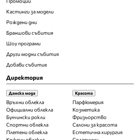
Промоции
Кастинги за модели
Рождени дни
Браншови събития
Шоу програми
Други модни събития
Добави събитие
Директория
Дамска мода
Красота
Връхни облекла
Парфюмерия
Официални облекла
Козметика
Булчински рокли
Фризьорство
Спортни облекла
Салони за красота
Плетени облекла
Естетична хирургия
Кожени облекла
Солариуми