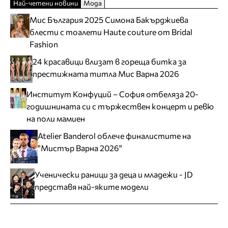
Най-четени новини
Мода
Мис България 2025 Симона Бакърджиева
блести с тоалети Haute couture от Bridal
Fashion
24 красавици влизат в гореща битка за
престижната титла Мис Варна 2026
Институт Конфуций – София отбеляза 20-
годишнината си с тържествен концерт и ревю
на поли мамиен
Atelier Banderol облече финалистите на
"Мистър Варна 2026"
Ученически раници за деца и младежи - JD
представя най-яките модели