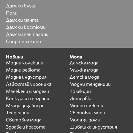
Дамски блузи
Поли
Дамски манта
Дамски костюми
Дамски панталони
Спортни екипи
Новини
Мода
Модни колекции
Дамска мода
Модни ревюта
Мъжка мода
Модна индустрия
Детска мода
Лайфстайл хроника
Модни тенденции
Манекени и модели
Колекции
Конкурси и награди
Интервю
Млади дизайнери
Модни съвети
Тенденции
Световна мода
Световна мода
Мода за дома
Здраве и красота
Шивашка индустрия