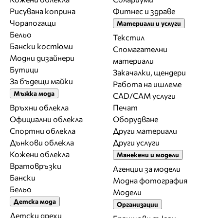
Рисувана коприна
Фитнес и здраве
Чорапогащи
Материали и услуги
Бельо
Текстил
Бански костюми
Спомагателни
Модни дизайнери
материали
Бутици
Закачалки, щендери
За бъдещи майки
Работа на ишлеме
Мъжка мода
CAD/CAM услуги
Връхни облекла
Печат
Официални облекла
Оборудване
Спортни облекла
Други материали
Дънкови облекла
Други услуги
Кожени облекла
Манекени и модели
Вратовръзки
Агенции за модели
Бански
Модна фотография
Бельо
Модели
Детска мода
Организации
Детски дрехи