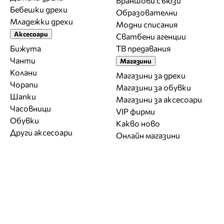
Браншови съюзи
Бебешки дрехи
Образователни
Младежки дрехи
Модни списания
Аксесоари
Сватбени агенции
Бижута
ТВ предавания
Чанти
Магазини
Колани
Магазини за дрехи
Чорапи
Магазини за обувки
Шапки
Магазини за aксесоари
Часовници
VIP фирми
Обувки
Какво ново
Други аксесоари
Онлайн магазини