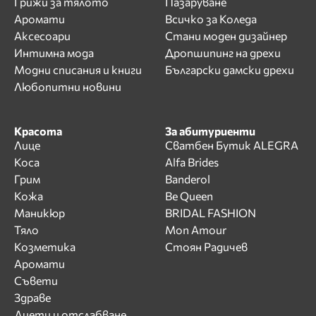
Грижи за тялото
Пазаруване
Аромати
Всичко за Коледа
Аксесоари
Стани моден дизайнер
Интимна мода
Дропшипинг на дрехи
Модни списания и книги
Български дамски дрехи
Любопитни новини
Красота
За абитуриенти
Лице
Сватбен Бутик ALEGRA
Коса
Alfa Brides
Грим
Banderol
Кожа
Be Queen
Маникюр
BRIDAL FASHION
Тяло
Mon Amour
Козметика
Стоян Радичев
Аромати
Съвети
Здраве
Диети и отслабване