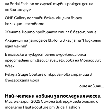
на Bridal Fashion по случай първия рожден ден на
новия шоурум
ONE Gallery постави важен акцент върху
колекционерството
Жените, които превърнаха стила в безсмъртие
Академията за мода се включи в каузата "Подкрепи
една мечта"
Български и чуждестранни художници бяха
представени от Десислава Зафирова на Monaco Art
Week
Pelagia Stage Couture открива нова страница в
българската мода
още новини...
Най-четени новини за последния месец
Мис България 2025 Симона Бакърджиева блести с
тоалети Haute couture от Bridal Fashion