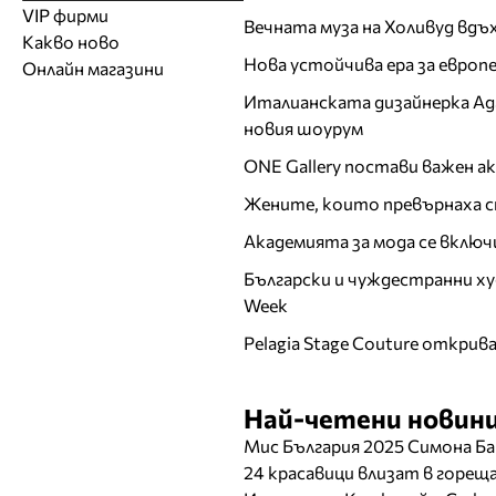
Модели
Образователни
Бански костюми
VIP фирми
Магазини за дрехи
Обувки
Вечната муза на Холивуд вдъ
Работа на ишлеме
Солариуми
Какво ново
Модни списания
Модни дизайнери
Магазини за обувки
Други аксесоари
CAD/CAM услуги
Фитнес и здраве
Нова устойчива ера за евро
Онлайн магазини
Сватбени агенции
Бутици
Магазини за aксесоари
Печат
Италианската дизайнерка Ада 
ТВ предавания
За бъдещи майки
Оборудване
новия шоурум
Други материали
ONE Gallery постави важен 
Други услуги
Жените, които превърнаха с
Академията за мода се включ
Български и чуждестранни ху
Week
Pelagia Stage Couture открив
Най-четени новини
Мис България 2025 Симона Ба
24 красавици влизат в горе