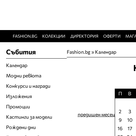
FASHION.BG
КОЛЕКЦИИ
ДИРЕКТОРИЯ
ОФЕРТИ
МАГ
Събития
Fashion.bg
»
Календар
Календар
Модни ревюта
Конкурси и награди
П
В
Изложения
Промоции
2
3
предишен месец
Кастинги за модели
9
10
Рождени дни
16
17