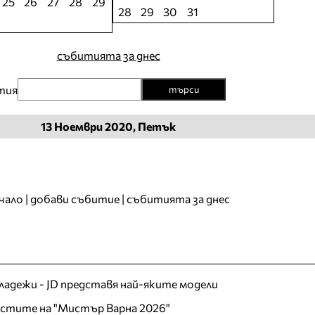
25
26
27
28
29
28
29
30
31
събитията за днес
тия
търси
13
Ноември
2020, Петък
чало
|
добави събитие
|
събитията за днес
младежи - JD представя най-яките модели
листите на "Мистър Варна 2026"