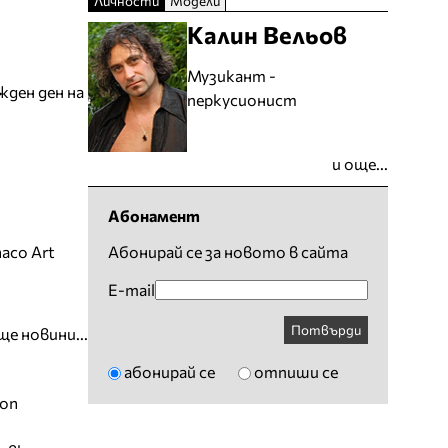
Личности
Модели
Калин Вельов
Музикант -
жден ден на
перкусионист
и още...
Абонамент
Абонирай се за новото в сайта
aco Art
E-mail
Потвърди
ще новини...
абонирай се
отпиши се
ion