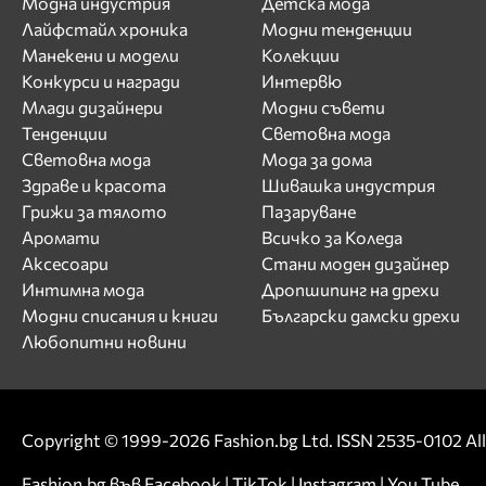
Модна индустрия
Детска мода
Лайфстайл хроника
Модни тенденции
Манекени и модели
Колекции
Конкурси и награди
Интервю
Млади дизайнери
Модни съвети
Тенденции
Световна мода
Световна мода
Мода за дома
Здраве и красота
Шивашка индустрия
Грижи за тялото
Пазаруване
Аромати
Всичко за Коледа
Аксесоари
Стани моден дизайнер
Интимна мода
Дропшипинг на дрехи
Модни списания и книги
Български дамски дрехи
Любопитни новини
Copyright © 1999-2026 Fashion.bg Ltd. ISSN 2535-0102 All 
Fashion.bg във
Facebook
|
TikTok
|
Instagram
|
You Tube