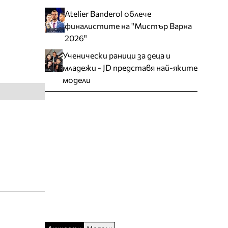
Atelier Banderol облече
финалистите на "Мистър Варна
2026"
Ученически раници за деца и
младежи - JD представя най-яките
модели