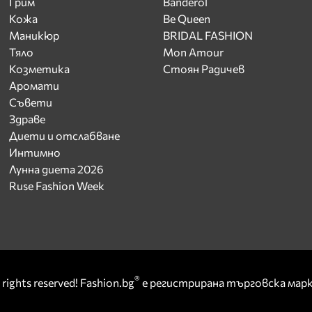
Грим
Banderol
Кожа
Be Queen
Маникюр
BRIDAL FASHION
Тяло
Mon Amour
Козметика
Стоян Радичев
Аромати
Съвети
Здраве
Диети и отслабване
Интимно
Лунна диета 2026
Ruse Fashion Week
®
rights reserved! Fashion.bg
е регистрирана търговска ма