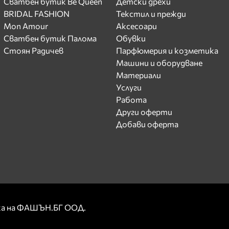
Сватбен бутик Be Queen
Детски дрехи
BRIDAL FASHION
Текстил и прежди
Mon Amour
Аксесоари
Сватбен бутик Палома
Обувки
Стоян Радичев
Парфюмерия и козметика
Машини и оборудване
Материали
Услуги
Работа
Други оферти
Добави оферта
рка на ФАШЪН.БГ ООД.