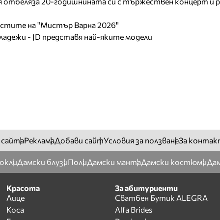
отбеляза 20-годишнината си с тържествен концерт и р
листите на "Мистър Варна 2026"
младежи - JD представя най-яките модели
 сайта
Реклама
Добави сайт
Условия за ползване
За контак
окли
Дамски блузи
Поли
Дамски манта
Дамски костюми
Дам
Красота
За абитуриенти
Лице
Сватбен Бутик ALEGRA
Коса
Alfa Brides