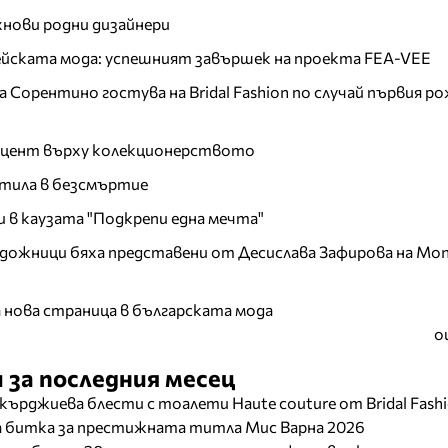
хнови родни дизайнери
пейската мода: успешният завършек на проекта FEA-VEE
Сорентино гостува на Bridal Fashion по случай първия ро
акцент върху колекционерството
тила в безсмъртие
и в каузата "Подкрепи една мечта"
дожници бяха представени от Десислава Зафирова на Mon
а нова страница в българската мода
о
 за последния месец
кърджиева блести с тоалети Haute couture от Bridal Fash
ща битка за престижната титла Мис Варна 2026