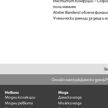
Институт Конфуций – София 
поли мамиен
Atelier Banderol облече фина
Ученически раници за деца и 
За
Онлайн магазин
Дамски дрехи
Р
Новини
Мода
Модни колекции
Дамска мода
Модни ревюта
Мъжка мода