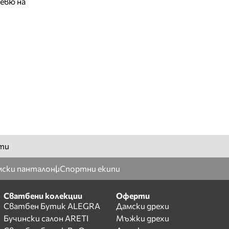
евю на
ти
ски панталони
Спортни екипи
Сватбени колекции
Оферти
Сватбен Бутик ALEGRA
Дамски дрехи
Бучински салон ARETI
Мъжки дрехи