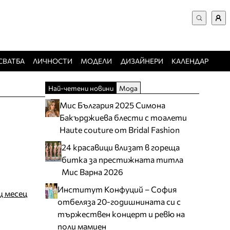
ВХОД за потребители
Търси в сайта
Забравена парола
СВАТБА
ЛИЧНОСТИ
МОДЕЛИ
ДИЗАЙНЕРИ
КАЛЕНДАР
Регистрация
Най-четени новини
Мода
Добавяне на фирма
Мис България 2025 Симона
Защо да се регистрирам
Бакърджиева блести с тоалети
Haute couture от Bridal Fashion
24 красавици влизат в гореща
битка за престижната титла
Мис Варна 2026
Институт Конфуций – София
щ месец
отбеляза 20-годишнината си с
тържествен концерт и ревю на
поли мамиен