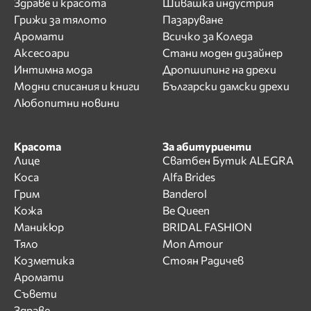
Здраве и красота
Шивашка индустрия
Грижи за тялото
Пазаруване
Аромати
Всичко за Коледа
Аксесоари
Стани моден дизайнер
Интимна мода
Дропшипинг на дрехи
Модни списания и книги
Български дамски дрехи
Любопитни новини
Красота
За абитуриенти
Лице
Сватбен Бутик ALEGRA
Коса
Alfa Brides
Грим
Banderol
Кожа
Be Queen
Маникюр
BRIDAL FASHION
Тяло
Mon Amour
Козметика
Стоян Радичев
Аромати
Съвети
Здраве