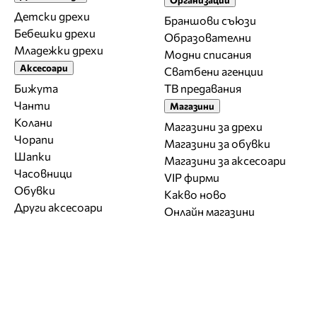
Детски дрехи
Браншови съюзи
Бебешки дрехи
Образователни
Младежки дрехи
Модни списания
Аксесоари
Сватбени агенции
Бижута
ТВ предавания
Чанти
Магазини
Колани
Магазини за дрехи
Чорапи
Магазини за обувки
Шапки
Магазини за aксесоари
Часовници
VIP фирми
Обувки
Какво ново
Други аксесоари
Онлайн магазини