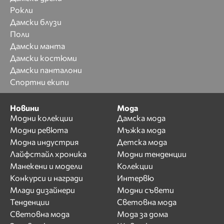
Рокли
Дамски блузи
Поли
Дамски манта
Дамски костюми
Дамски панталони
Спортни екипи
Новини
Мода
Модни колекции
Дамска мода
Модни ревюта
Мъжка мода
Модна индустрия
Детска мода
Лайфстайл хроника
Модни тенденции
Манекени и модели
Колекции
Конкурси и награди
Интервю
Млади дизайнери
Модни съвети
Тенденции
Световна мода
Световна мода
Мода за дома