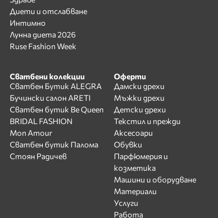
Диети и отслабване
Интимно
Лунна диета 2026
Ruse Fashion Week
Сватбени колекции
Оферти
Сватбен Бутик ALEGRA
Дамски дрехи
Бучински салон ARETI
Мъжки дрехи
Сватбен бутик Be Queen
Детски дрехи
BRIDAL FASHION
Текстил и прежди
Mon Amour
Аксесоари
Сватбен бутик Палома
Обувки
Стоян Радичев
Парфюмерия и
козметика
Машини и оборудване
Материали
Услуги
Работа