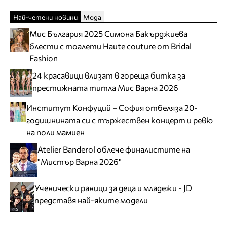
Най-четени новини
Мода
Мис България 2025 Симона Бакърджиева
блести с тоалети Haute couture от Bridal
Fashion
24 красавици влизат в гореща битка за
престижната титла Мис Варна 2026
Институт Конфуций – София отбеляза 20-
годишнината си с тържествен концерт и ревю
на поли мамиен
Atelier Banderol облече финалистите на
"Мистър Варна 2026"
Ученически раници за деца и младежи - JD
представя най-яките модели