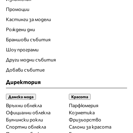
Промоции
Кастинги за модели
Рождени дни
Браншови събития
Шоу програми
Други модни събития
Добави събитие
Директория
Дамска мода
Красота
Връхни облекла
Парфюмерия
Официални облекла
Козметика
Булчински рокли
Фризьорство
Спортни облекла
Салони за красота