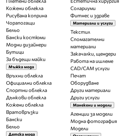
Плетени облекла
Естетична хирургия
Кожени облекла
Солариуми
Рисувана коприна
Фитнес и здраве
Чорапогащи
Материали и услуги
Бельо
Текстил
Бански костюми
Спомагателни
Модни дизайнери
материали
Бутици
Закачалки, щендери
За бъдещи майки
Работа на ишлеме
Мъжка мода
CAD/CAM услуги
Връхни облекла
Печат
Официални облекла
Оборудване
Спортни облекла
Други материали
Дънкови облекла
Други услуги
Кожени облекла
Манекени и модели
Вратовръзки
Агенции за модели
Бански
Модна фотография
Бельо
Модели
Детска мода
Организации