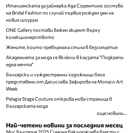
Италианската дизайнерка Ада Сорентино гостува
на Bridal Fashion по случай първия рожден ден на
новия шоурум
ONE Gallery постави важен акцент върху
колекционерството
Жените, които превърнаха стила в безсмъртие
Академията за мода се включи в каузата "Подкрепи
една мечта"
Български и чуждестранни художници бяха
представени от Десислава Зафирова на Monaco Art
Week
Pelagia Stage Couture открива нова страница в
българската мода
още новини...
Най-четени новини за последния месец
Мис България 2025 Симона Бакърджиева блести с