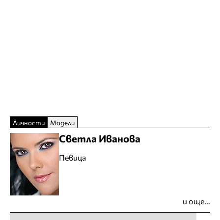
Личности
Модели
Светла Иванова
Певица
и още...