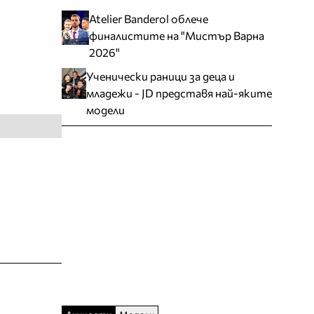
Atelier Banderol облече
финалистите на "Мистър Варна
2026"
Ученически раници за деца и
младежи - JD представя най-яките
модели