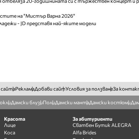
отбеляза 20-годишнината си с тържествен концерт и р
листите на "Мистър Варна 2026"
младежи - JD представя най-яките модели
 сайта
Реклама
Добави сайт
Условия за ползване
За контак
окли
Дамски блузи
Поли
Дамски манта
Дамски костюми
Дам
Красота
За абитуриенти
Лице
Сватбен Бутик ALEGRA
Коса
Alfa Brides