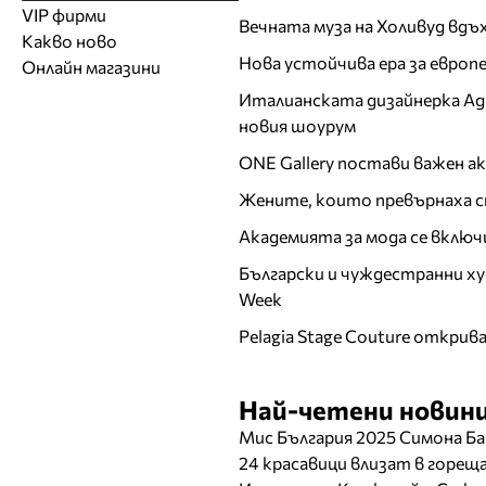
Модели
Образователни
Бански костюми
VIP фирми
Магазини за дрехи
Обувки
Вечната муза на Холивуд вдъ
Работа на ишлеме
Солариуми
Какво ново
Модни списания
Модни дизайнери
Магазини за обувки
Други аксесоари
CAD/CAM услуги
Фитнес и здраве
Нова устойчива ера за евро
Онлайн магазини
Сватбени агенции
Бутици
Магазини за aксесоари
Печат
Италианската дизайнерка Ада 
ТВ предавания
За бъдещи майки
Оборудване
новия шоурум
Други материали
ONE Gallery постави важен 
Други услуги
Жените, които превърнаха с
Академията за мода се включ
Български и чуждестранни ху
Week
Pelagia Stage Couture открив
Най-четени новини
Мис България 2025 Симона Ба
24 красавици влизат в горе