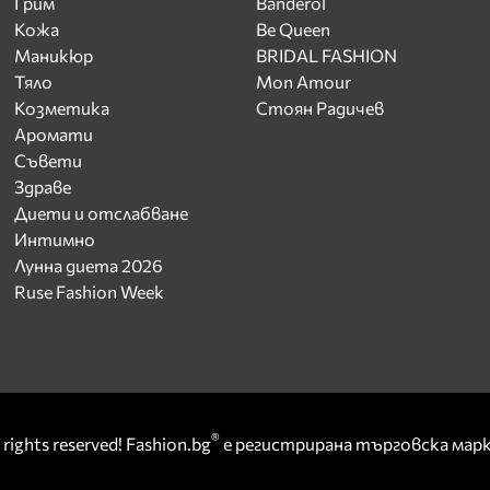
Грим
Banderol
Кожа
Be Queen
Маникюр
BRIDAL FASHION
Тяло
Mon Amour
Козметика
Стоян Радичев
Аромати
Съвети
Здраве
Диети и отслабване
Интимно
Лунна диета 2026
Ruse Fashion Week
®
rights reserved! Fashion.bg
е регистрирана търговска ма