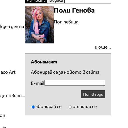
Личности
Модели
Поли Генова
Поп певица
жден ден на
и още...
Абонамент
aco Art
Абонирай се за новото в сайта
E-mail
Потвърди
ще новини...
абонирай се
отпиши се
ion