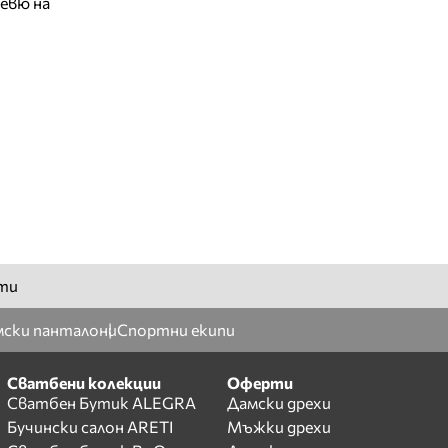
евю на
ти
ски панталони
Спортни екипи
Сватбени колекции
Оферти
Сватбен Бутик ALEGRA
Дамски дрехи
Бучински салон ARETI
Мъжки дрехи