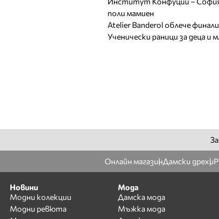
Институт Конфуций – София 
поли мамиен
Atelier Banderol облече фина
Ученически раници за деца и 
За
Онлайн магазин
Дамски дрехи
Р
Новини
Мода
Модни колекции
Дамска мода
Модни ревюта
Мъжка мода