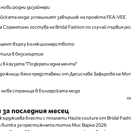
хнови родни дизайнери
пейската мода: успешният завършек на проекта FEA-VEE
Сорентино гостува на Bridal Fashion по случай първия ро
акцент върху колекционерството
тила в безсмъртие
и в каузата "Подкрепи една мечта"
дожници бяха представени от Десислава Зафирова на Mon
а нова страница в българската мода
о
 за последния месец
кърджиева блести с тоалети Haute couture от Bridal Fash
ща битка за престижната титла Мис Варна 2026