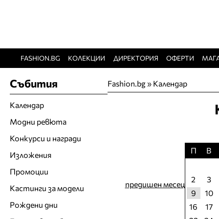
FASHION.BG
КОЛЕКЦИИ
ДИРЕКТОРИЯ
ОФЕРТИ
МАГ
Събития
Fashion.bg
»
Календар
Календар
Модни ревюта
Конкурси и награди
П
В
Изложения
Промоции
2
3
предишен месец
Кастинги за модели
9
10
Рождени дни
16
17