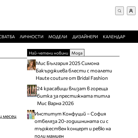
ВХОД за потребители
Търси в сайта
Забравена парола
СВАТБА
ЛИЧНОСТИ
МОДЕЛИ
ДИЗАЙНЕРИ
КАЛЕНДАР
Регистрация
Най-четени новини
Мода
Добавяне на фирма
Мис България 2025 Симона
Защо да се регистрирам
Бакърджиева блести с тоалети
Haute couture от Bridal Fashion
24 красавици влизат в гореща
битка за престижната титла
Мис Варна 2026
Институт Конфуций – София
щ месец
отбеляза 20-годишнината си с
тържествен концерт и ревю на
поли мамиен