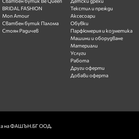
Сватбен бутик Be Queen
Детски дрехи
BRIDAL FASHION
Текстил и прежди
Mon Amour
Аксесоари
Сватбен бутик Палома
Обувки
Стоян Радичев
Парфюмерия и козметика
Машини и оборудване
Материали
Услуги
Работа
Други оферти
Добави оферта
рка на ФАШЪН.БГ ООД.