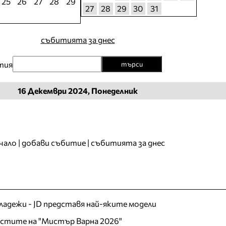
25
26
27
28
29
27
28
29
30
31
събитията за днес
тия
търси
16
Декември
2024, Понеделник
чало
|
добави събитие
|
събитията за днес
младежи - JD представя най-яките модели
листите на "Мистър Варна 2026"