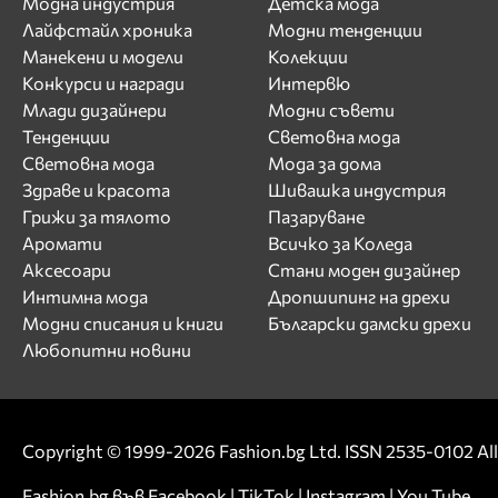
Модна индустрия
Детска мода
Лайфстайл хроника
Модни тенденции
Манекени и модели
Колекции
Конкурси и награди
Интервю
Млади дизайнери
Модни съвети
Тенденции
Световна мода
Световна мода
Мода за дома
Здраве и красота
Шивашка индустрия
Грижи за тялото
Пазаруване
Аромати
Всичко за Коледа
Аксесоари
Стани моден дизайнер
Интимна мода
Дропшипинг на дрехи
Модни списания и книги
Български дамски дрехи
Любопитни новини
Copyright © 1999-2026 Fashion.bg Ltd. ISSN 2535-0102 All 
Fashion.bg във
Facebook
|
TikTok
|
Instagram
|
You Tube