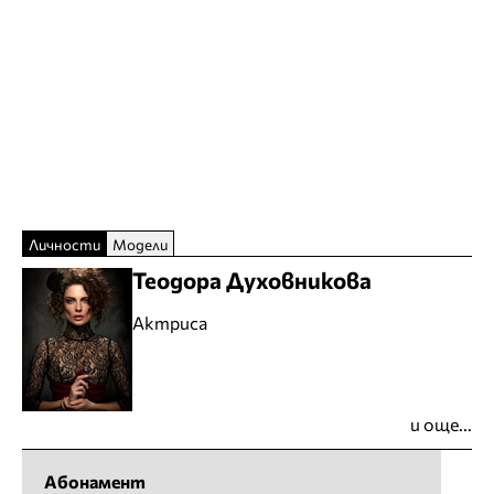
Личности
Модели
Теодора Духовникова
Актриса
и още...
Абонамент