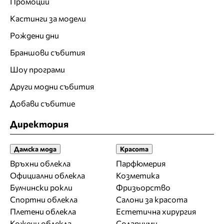
Промоции
Кастинги за модели
Рождени дни
Браншови събития
Шоу програми
Други модни събития
Добави събитие
Директория
Дамска мода
Красота
Връхни облекла
Парфюмерия
Официални облекла
Козметика
Булчински рокли
Фризьорство
Спортни облекла
Салони за красота
Плетени облекла
Естетична хирургия
Кожени облекла
Солариуми