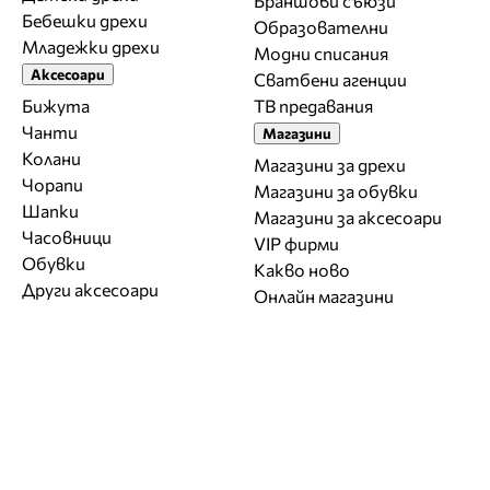
Браншови съюзи
Бебешки дрехи
Образователни
Младежки дрехи
Модни списания
Аксесоари
Сватбени агенции
Бижута
ТВ предавания
Чанти
Магазини
Колани
Магазини за дрехи
Чорапи
Магазини за обувки
Шапки
Магазини за aксесоари
Часовници
VIP фирми
Обувки
Какво ново
Други аксесоари
Онлайн магазини