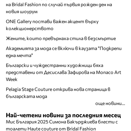
на Bridal Fashion по случай първия рожден ден на
новия шоурум
ONE Gallery постави важен акцент върху
колекционерството
Жените, които превърнаха стила в безсмъртие
Академията за мода се включи в каузата "Подкрепи
една мечта"
Български и чуждестранни художници бяха
представени от Десислава Зафирова на Monaco Art
Week
Pelagia Stage Couture открива нова страница в
българската мода
още новини...
Най-четени новини за последния месец
Мис България 2025 Симона Бакърджиева блести с
тоалети Haute couture от Bridal Fashion