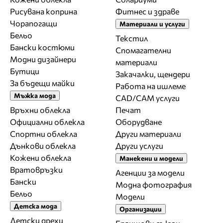
Рисувана коприна
Фитнес и здраве
Чорапогащи
Материали и услуги
Бельо
Текстил
Бански костюми
Спомагателни
Модни дизайнери
материали
Бутици
Закачалки, щендери
За бъдещи майки
Работа на ишлеме
Мъжка мода
CAD/CAM услуги
Връхни облекла
Печат
Официални облекла
Оборудване
Спортни облекла
Други материали
Дънкови облекла
Други услуги
Кожени облекла
Манекени и модели
Вратовръзки
Агенции за модели
Бански
Модна фотография
Бельо
Модели
Детска мода
Организации
Детски дрехи