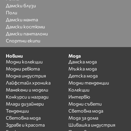
Дамски блузи
Поли
Дамски манта
Дамски костюми
Дамски панталони
Спортни екипи
Новини
Мода
Модни колекции
Дамска мода
Модни ревюта
Мъжка мода
Модна индустрия
Детска мода
Лайфстайл хроника
Модни тенденции
Манекени и модели
Колекции
Конкурси и награди
Интервю
Млади дизайнери
Модни съвети
Тенденции
Световна мода
Световна мода
Мода за дома
Здраве и красота
Шивашка индустрия