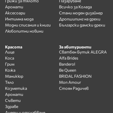
Грижи за тялото
Пазаруване
Аромати
Всичко за Коледа
Аксесоари
Стани моден дизайнер
Интимна мода
Дропшипинг на дрехи
Модни списания и книги
Български дамски дрехи
Любопитни новини
Красота
За абитуриенти
Лице
Сватбен Бутик ALEGRA
Коса
Alfa Brides
Грим
Banderol
Кожа
Be Queen
Маникюр
BRIDAL FASHION
Тяло
Mon Amour
Козметика
Стоян Радичев
Аромати
Съвети
Здраве
Диети и отслабване