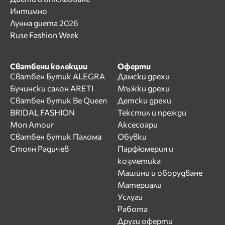
Интимно
Лунна диета 2026
Ruse Fashion Week
Сватбени колекции
Оферти
Сватбен Бутик ALEGRA
Дамски дрехи
Бучински салон ARETI
Мъжки дрехи
Сватбен бутик Be Queen
Детски дрехи
BRIDAL FASHION
Текстил и прежди
Mon Amour
Аксесоари
Сватбен бутик Палома
Обувки
Стоян Радичев
Парфюмерия и
козметика
Машини и оборудване
Материали
Услуги
Работа
Други оферти