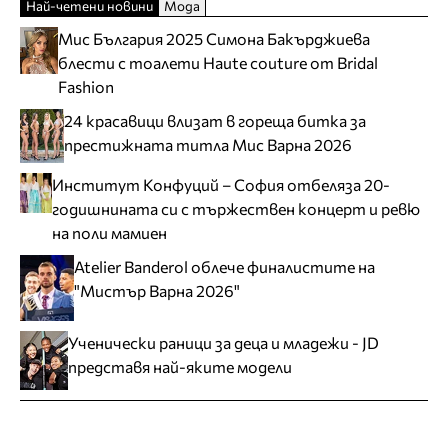
Най-четени новини
Мода
Мис България 2025 Симона Бакърджиева
блести с тоалети Haute couture от Bridal
Fashion
24 красавици влизат в гореща битка за
престижната титла Мис Варна 2026
Институт Конфуций – София отбеляза 20-
годишнината си с тържествен концерт и ревю
на поли мамиен
Atelier Banderol облече финалистите на
"Мистър Варна 2026"
Ученически раници за деца и младежи - JD
представя най-яките модели