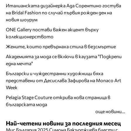
Италианската дизайнерка Ада Сорентино гостува
на Bridal Fashion по случай първия рожден ден на
новия шоурум
ONE Gallery постави важен акцент върху
колекционерството
Жените, които превърнаха стила в безсмъртие
Академията за мода се включи в каузата "Подкрепи
една мечта"
Български и чуждестранни художници бяха
представени от Десислава Зафирова на Monaco Art
Week
Pelagia Stage Couture открива нова страница в
българската мода
още новини...
Най-четени новини за последния месец
Мис България 2025 Симона Бакърджиева блести с