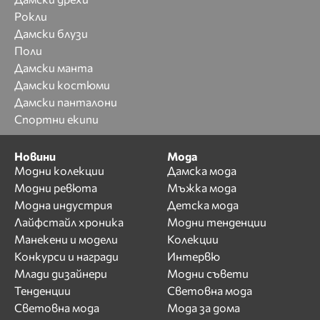
Рокли
Дамски блузи
Поли
Дамски манта
Дамски костюми
Дамски панталони
Спортни екипи
Новини
Мода
Модни колекции
Дамска мода
Модни ревюта
Мъжка мода
Модна индустрия
Детска мода
Лайфстайл хроника
Модни тенденции
Манекени и модели
Колекции
Конкурси и награди
Интервю
Млади дизайнери
Модни съвети
Тенденции
Световна мода
Световна мода
Мода за дома