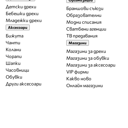
Детски дрехи
Браншови съюзи
Бебешки дрехи
Образователни
Младежки дрехи
Модни списания
Аксесоари
Сватбени агенции
Бижута
ТВ предавания
Чанти
Магазини
Колани
Магазини за дрехи
Чорапи
Магазини за обувки
Шапки
Магазини за aксесоари
Часовници
VIP фирми
Обувки
Какво ново
Други аксесоари
Онлайн магазини