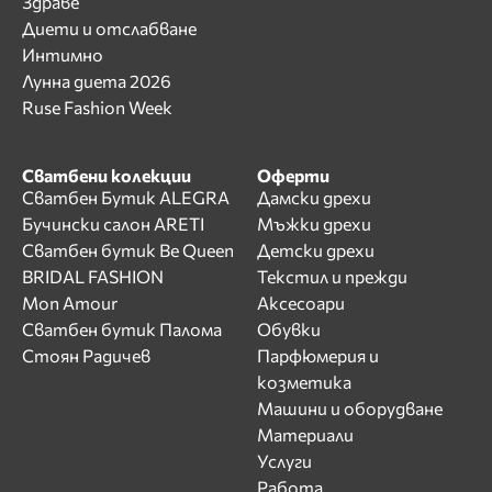
Здраве
Диети и отслабване
Интимно
Лунна диета 2026
Ruse Fashion Week
Сватбени колекции
Оферти
Сватбен Бутик ALEGRA
Дамски дрехи
Бучински салон ARETI
Мъжки дрехи
Сватбен бутик Be Queen
Детски дрехи
BRIDAL FASHION
Текстил и прежди
Mon Amour
Аксесоари
Сватбен бутик Палома
Обувки
Стоян Радичев
Парфюмерия и
козметика
Машини и оборудване
Материали
Услуги
Работа