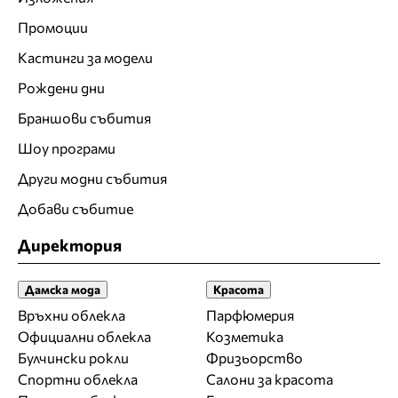
Промоции
Кастинги за модели
Рождени дни
Браншови събития
Шоу програми
Други модни събития
Добави събитие
Директория
Дамска мода
Красота
Връхни облекла
Парфюмерия
Официални облекла
Козметика
Булчински рокли
Фризьорство
Спортни облекла
Салони за красота