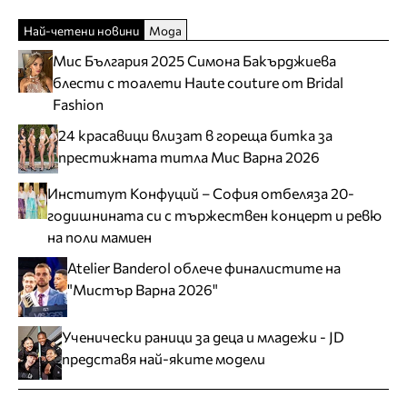
Най-четени новини
Мода
Мис България 2025 Симона Бакърджиева
блести с тоалети Haute couture от Bridal
Fashion
24 красавици влизат в гореща битка за
престижната титла Мис Варна 2026
Институт Конфуций – София отбеляза 20-
годишнината си с тържествен концерт и ревю
на поли мамиен
Atelier Banderol облече финалистите на
"Мистър Варна 2026"
Ученически раници за деца и младежи - JD
представя най-яките модели