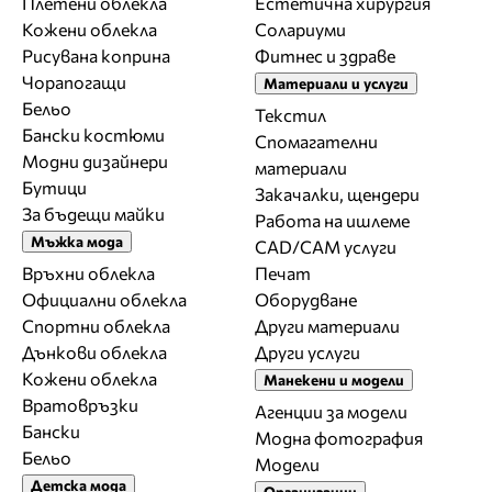
Плетени облекла
Естетична хирургия
Кожени облекла
Солариуми
Рисувана коприна
Фитнес и здраве
Чорапогащи
Материали и услуги
Бельо
Текстил
Бански костюми
Спомагателни
Модни дизайнери
материали
Бутици
Закачалки, щендери
За бъдещи майки
Работа на ишлеме
Мъжка мода
CAD/CAM услуги
Връхни облекла
Печат
Официални облекла
Оборудване
Спортни облекла
Други материали
Дънкови облекла
Други услуги
Кожени облекла
Манекени и модели
Вратовръзки
Агенции за модели
Бански
Модна фотография
Бельо
Модели
Детска мода
Организации