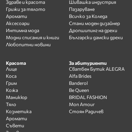
Здраве и красота
Шивашка индустрия
Грижи за тялото
Пазаруване
Аромати
Всичко за Коледа
Аксесоари
Стани моден дизайнер
Интимна мода
Дропшипинг на дрехи
Модни списания и книги
Български дамски дрехи
Любопитни новини
Красота
За абитуриенти
Лице
Сватбен Бутик ALEGRA
Коса
Alfa Brides
Грим
Banderol
Кожа
Be Queen
Маникюр
BRIDAL FASHION
Тяло
Mon Amour
Козметика
Стоян Радичев
Аромати
Съвети