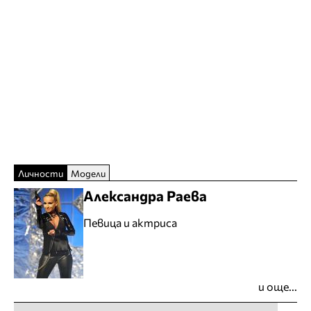
Личности
Модели
Александра Раева
Певица и актриса
и още...