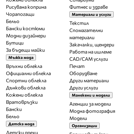
Рисувана коприна
Фитнес и здраве
Чорапогащи
Материали и услуги
Бельо
Текстил
Бански костюми
Спомагателни
Модни дизайнери
материали
Бутици
Закачалки, щендери
За бъдещи майки
Работа на ишлеме
Мъжка мода
CAD/CAM услуги
Връхни облекла
Печат
Официални облекла
Оборудване
Спортни облекла
Други материали
Дънкови облекла
Други услуги
Кожени облекла
Манекени и модели
Вратовръзки
Агенции за модели
Бански
Модна фотография
Бельо
Модели
Детска мода
Организации
Детски дрехи