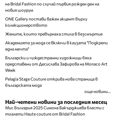
на Bridal Fashion по случай първия рожден ден на
новия шоурум
ONE Gallery постави важен акцент върху
колекционерството
Жените, които превърнаха стила в безсмъртие
Академията за мода се включи в каузата "Подкрепи
една мечта"
Български и чуждестранни художници бяха
представени от Десислава Зафирова на Monaco Art
Week
Pelagia Stage Couture открива нова страница в
българската мода
още новини...
Най-четени новини за последния месец
Мис България 2025 Симона Бакърджиева блести с
тоалети Haute couture от Bridal Fashion