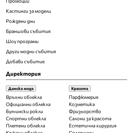
Промоции
Кастинги за модели
Рождени дни
Браншови събития
Шоу програми
Други модни събития
Добави събитие
Директория
Дамска мода
Красота
Връхни облекла
Парфюмерия
Официални облекла
Козметика
Булчински рокли
Фризьорство
Спортни облекла
Салони за красота
Плетени облекла
Естетична хирургия
Кожени облекла
Солариуми