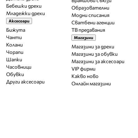
Браншови съюзи
Бебешки дрехи
Образователни
Младежки дрехи
Модни списания
Аксесоари
Сватбени агенции
Бижута
ТВ предавания
Чанти
Магазини
Колани
Магазини за дрехи
Чорапи
Магазини за обувки
Шапки
Магазини за aксесоари
Часовници
VIP фирми
Обувки
Какво ново
Други аксесоари
Онлайн магазини