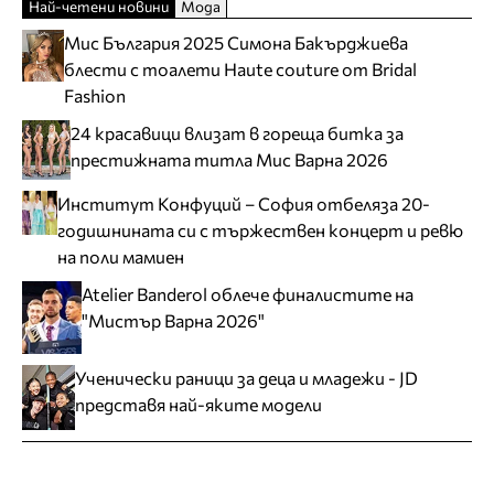
Най-четени новини
Мода
Мис България 2025 Симона Бакърджиева
блести с тоалети Haute couture от Bridal
Fashion
24 красавици влизат в гореща битка за
престижната титла Мис Варна 2026
Институт Конфуций – София отбеляза 20-
годишнината си с тържествен концерт и ревю
на поли мамиен
Atelier Banderol облече финалистите на
"Мистър Варна 2026"
Ученически раници за деца и младежи - JD
представя най-яките модели