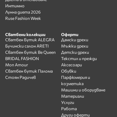
Интимно
Лунна диета 2026
Ruse Fashion Week
Сватбени колекции
Оферти
Сватбен Бутик ALEGRA
Дамски дрехи
Бучински салон ARETI
Мъжки дрехи
Сватбен бутик Be Queen
Детски дрехи
BRIDAL FASHION
Текстил и прежди
Mon Amour
Аксесоари
Сватбен бутик Палома
Обувки
Стоян Радичев
Парфюмерия и
козметика
Машини и оборудване
Материали
Услуги
Работа
Други оферти