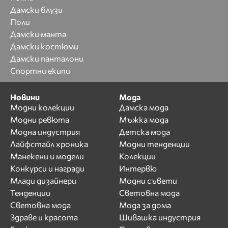
Дамски блузи
Поли
Дамски манта
Дамски костюми
Дамски панталони
Спортни екипи
Новини
Мода
Модни колекции
Дамска мода
Модни ревюта
Мъжка мода
Модна индустрия
Детска мода
Лайфстайл хроника
Модни тенденции
Манекени и модели
Колекции
Конкурси и награди
Интервю
Млади дизайнери
Модни съвети
Тенденции
Световна мода
Световна мода
Мода за дома
Здраве и красота
Шивашка индустрия