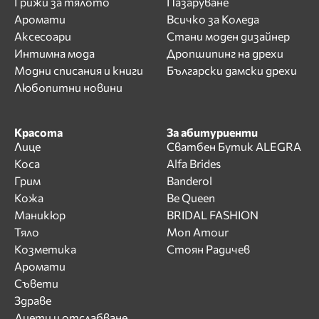
Грижи за тялото
Пазаруване
Аромати
Всичко за Коледа
Аксесоари
Стани моден дизайнер
Интимна мода
Дропшипинг на дрехи
Модни списания и книги
Български дамски дрехи
Любопитни новини
Красота
За абитуриенти
Лице
Сватбен Бутик ALEGRA
Коса
Alfa Brides
Грим
Banderol
Кожа
Be Queen
Маникюр
BRIDAL FASHION
Тяло
Mon Amour
Козметика
Стоян Радичев
Аромати
Съвети
Здраве
Диети и отслабване