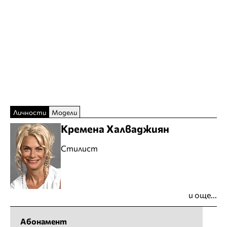
Личности
Модели
Кремена Халваджиян
Стилист
и още...
Абонамент