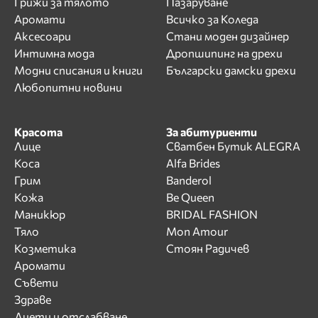
Грижи за тялото
Пазаруване
Аромати
Всичко за Коледа
Аксесоари
Стани моден дизайнер
Интимна мода
Дропшипинг на дрехи
Модни списания и книги
Български дамски дрехи
Любопитни новини
Красота
За абитуриенти
Лице
Сватбен Бутик ALEGRA
Коса
Alfa Brides
Грим
Banderol
Кожа
Be Queen
Маникюр
BRIDAL FASHION
Тяло
Mon Amour
Козметика
Стоян Радичев
Аромати
Съвети
Здраве
Диети и отслабване