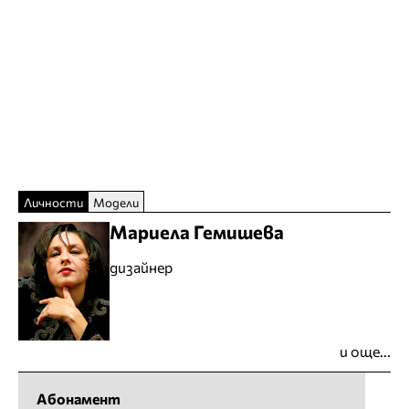
Личности
Модели
Мариела Гемишева
дизайнер
и още...
Абонамент