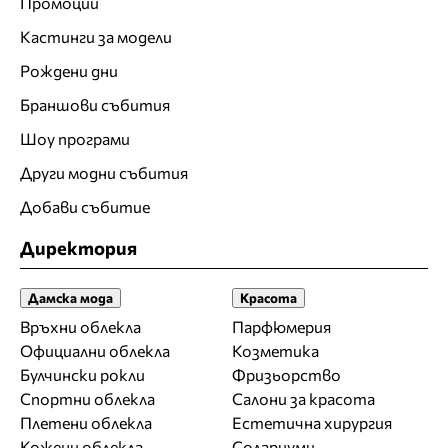
Промоции
Кастинги за модели
Рождени дни
Браншови събития
Шоу програми
Други модни събития
Добави събитие
Директория
Дамска мода
Красота
Връхни облекла
Парфюмерия
Официални облекла
Козметика
Булчински рокли
Фризьорство
Спортни облекла
Салони за красота
Плетени облекла
Естетична хирургия
Кожени облекла
Солариуми