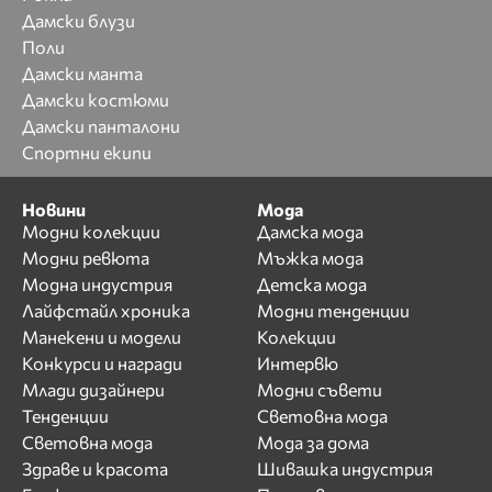
Дамски блузи
Поли
Дамски манта
Дамски костюми
Дамски панталони
Спортни екипи
Новини
Мода
Модни колекции
Дамска мода
Модни ревюта
Мъжка мода
Модна индустрия
Детска мода
Лайфстайл хроника
Модни тенденции
Манекени и модели
Колекции
Конкурси и награди
Интервю
Млади дизайнери
Модни съвети
Тенденции
Световна мода
Световна мода
Мода за дома
Здраве и красота
Шивашка индустрия