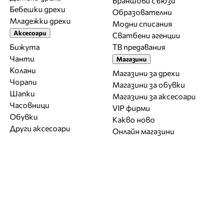
Браншови съюзи
Бебешки дрехи
Образователни
Младежки дрехи
Модни списания
Аксесоари
Сватбени агенции
Бижута
ТВ предавания
Чанти
Магазини
Колани
Магазини за дрехи
Чорапи
Магазини за обувки
Шапки
Магазини за aксесоари
Часовници
VIP фирми
Обувки
Какво ново
Други аксесоари
Онлайн магазини