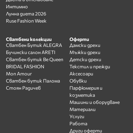
Интимно
Лунна диета 2026
Ruse Fashion Week
Сватбени колекции
Оферти
Сватбен Бутик ALEGRA
Дамски дрехи
Бучински салон ARETI
Мъжки дрехи
Сватбен бутик Be Queen
Детски дрехи
BRIDAL FASHION
Текстил и прежди
Mon Amour
Аксесоари
Сватбен бутик Палома
Обувки
Стоян Радичев
Парфюмерия и
козметика
Машини и оборудване
Материали
Услуги
Работа
Други оферти