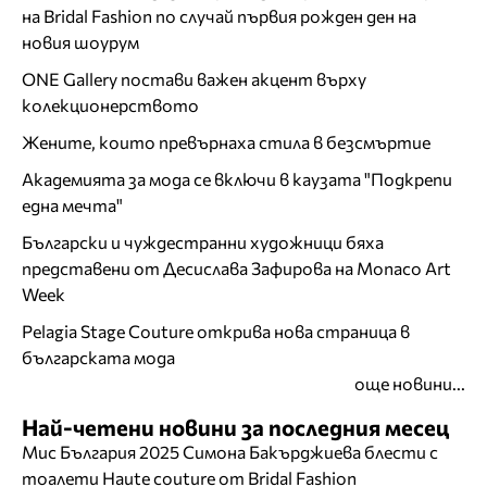
на Bridal Fashion по случай първия рожден ден на
новия шоурум
ONE Gallery постави важен акцент върху
колекционерството
Жените, които превърнаха стила в безсмъртие
Академията за мода се включи в каузата "Подкрепи
една мечта"
Български и чуждестранни художници бяха
представени от Десислава Зафирова на Monaco Art
Week
Pelagia Stage Couture открива нова страница в
българската мода
още новини...
Най-четени новини за последния месец
Мис България 2025 Симона Бакърджиева блести с
тоалети Haute couture от Bridal Fashion