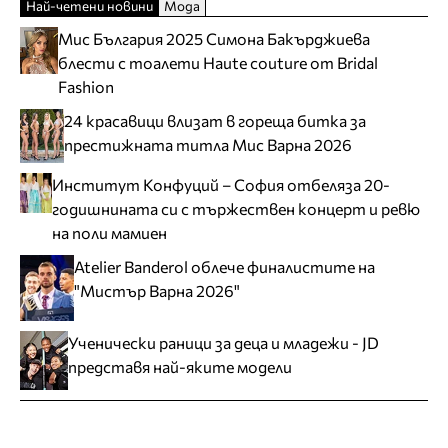
Най-четени новини
Мода
Мис България 2025 Симона Бакърджиева
блести с тоалети Haute couture от Bridal
Fashion
24 красавици влизат в гореща битка за
престижната титла Мис Варна 2026
Институт Конфуций – София отбеляза 20-
годишнината си с тържествен концерт и ревю
на поли мамиен
Atelier Banderol облече финалистите на
"Мистър Варна 2026"
Ученически раници за деца и младежи - JD
представя най-яките модели