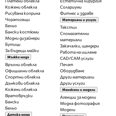
Плетени облекла
Естетична хирургия
Кожени облекла
Солариуми
Рисувана коприна
Фитнес и здраве
Чорапогащи
Материали и услуги
Бельо
Текстил
Бански костюми
Спомагателни
Модни дизайнери
материали
Бутици
Закачалки, щендери
За бъдещи майки
Работа на ишлеме
Мъжка мода
CAD/CAM услуги
Връхни облекла
Печат
Официални облекла
Оборудване
Спортни облекла
Други материали
Дънкови облекла
Други услуги
Кожени облекла
Манекени и модели
Вратовръзки
Агенции за модели
Бански
Модна фотография
Бельо
Модели
Детска мода
Организации