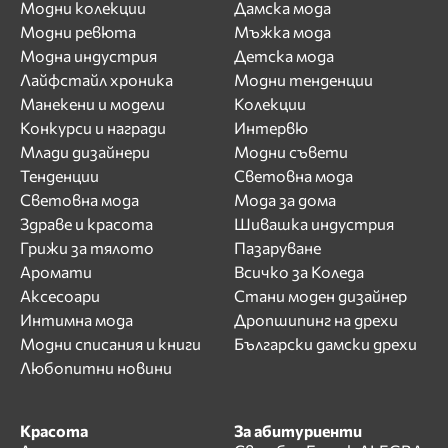
Модни колекции
Дамска мода
Модни ревюта
Мъжка мода
Модна индустрия
Детска мода
Лайфстайл хроника
Модни тенденции
Манекени и модели
Колекции
Конкурси и награди
Интервю
Млади дизайнери
Модни съвети
Тенденции
Световна мода
Световна мода
Мода за дома
Здраве и красота
Шивашка индустрия
Грижи за тялото
Пазаруване
Аромати
Всичко за Коледа
Аксесоари
Стани моден дизайнер
Интимна мода
Дропшипинг на дрехи
Модни списания и книги
Български дамски дрехи
Любопитни новини
Красота
За абитуриенти