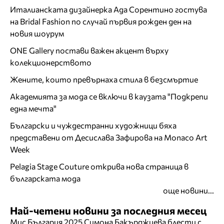
Италианската дизайнерка Ада Сорентино гостува
на Bridal Fashion по случай първия рожден ден на
новия шоурум
ONE Gallery постави важен акцент върху
колекционерството
Жените, които превърнаха стила в безсмъртие
Академията за мода се включи в каузата "Подкрепи
една мечта"
Български и чуждестранни художници бяха
представени от Десислава Зафирова на Monaco Art
Week
Pelagia Stage Couture открива нова страница в
българската мода
още новини...
Най-четени новини за последния месец
Мис България 2025 Симона Бакърджиева блести с