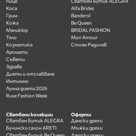
Лице
Сватбен Бутик ALEGRA
Коса
Alfa Brides
Грим
Banderol
Кожа
Be Queen
Маникюр
BRIDAL FASHION
Тяло
Mon Amour
Козметика
Стоян Радичев
Аромати
Съвети
Здраве
Диети и отслабване
Интимно
Лунна диета 2026
Ruse Fashion Week
Сватбени колекции
Оферти
Сватбен Бутик ALEGRA
Дамски дрехи
Бучински салон ARETI
Мъжки дрехи
Сватбен бутик Be Queen
Детски дрехи