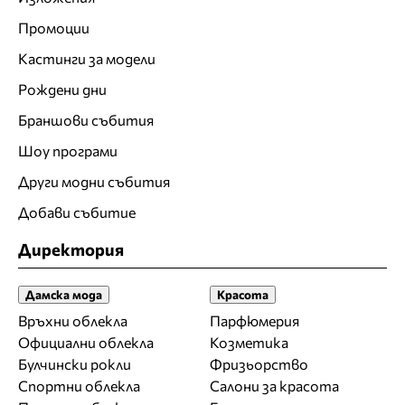
Промоции
Кастинги за модели
Рождени дни
Браншови събития
Шоу програми
Други модни събития
Добави събитие
Директория
Дамска мода
Красота
Връхни облекла
Парфюмерия
Официални облекла
Козметика
Булчински рокли
Фризьорство
Спортни облекла
Салони за красота