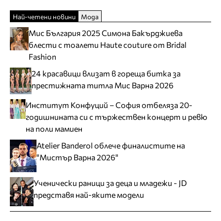
Най-четени новини
Мода
Мис България 2025 Симона Бакърджиева
блести с тоалети Haute couture от Bridal
Fashion
24 красавици влизат в гореща битка за
престижната титла Мис Варна 2026
Институт Конфуций – София отбеляза 20-
годишнината си с тържествен концерт и ревю
на поли мамиен
Atelier Banderol облече финалистите на
"Мистър Варна 2026"
Ученически раници за деца и младежи - JD
представя най-яките модели