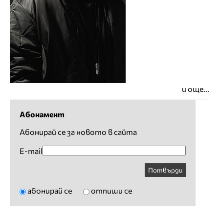
и още...
Абонамент
Абонирай се за новото в сайта
E-mail
Потвърди
абонирай се
отпиши се