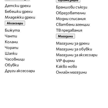
Детски дрехи
Браншови съюзи
Бебешки дрехи
Образователни
Младежки дрехи
Модни списания
Аксесоари
Сватбени агенции
Бижута
ТВ предавания
Чанти
Магазини
Колани
Магазини за дрехи
Чорапи
Магазини за обувки
Шапки
Магазини за aксесоари
Часовници
VIP фирми
Обувки
Какво ново
Други аксесоари
Онлайн магазини