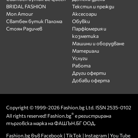
BRIDAL FASHION
Текстил и прежди
Mon Amour
Аксесоари
Сватбен бутик Палома
Обувки
Стоян Радичев
Парфюмерия и
козметика
Машини и оборудване
Материали
Услуги
Работа
Други оферти
Добави оферта
Copyright © 1999-2026 Fashion.bg Ltd. ISSN 2535-0102
®
All rights reserved! Fashion.bg
е регистрирана
търговска марка на ФАШЪН.БГ ООД.
Fashion.bg във
Facebook
|
TikTok
|
Instagram
|
You Tube