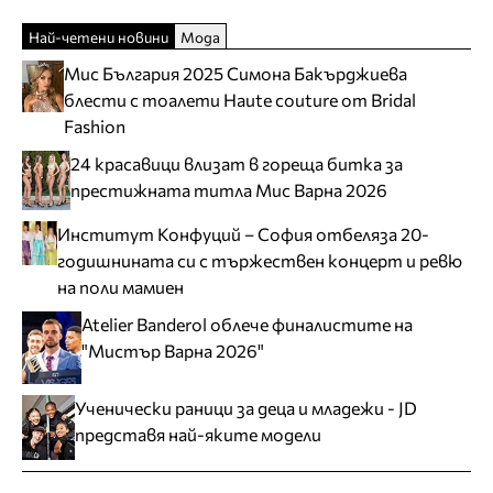
Най-четени новини
Мода
Мис България 2025 Симона Бакърджиева
блести с тоалети Haute couture от Bridal
Fashion
24 красавици влизат в гореща битка за
престижната титла Мис Варна 2026
Институт Конфуций – София отбеляза 20-
годишнината си с тържествен концерт и ревю
на поли мамиен
Atelier Banderol облече финалистите на
"Мистър Варна 2026"
Ученически раници за деца и младежи - JD
представя най-яките модели