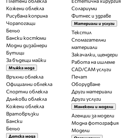
Плетени облекла
Естетична хирургия
Кожени облекла
Солариуми
Рисувана коприна
Фитнес и здраве
Чорапогащи
Материали и услуги
Бельо
Текстил
Бански костюми
Спомагателни
Модни дизайнери
материали
Бутици
Закачалки, щендери
За бъдещи майки
Работа на ишлеме
Мъжка мода
CAD/CAM услуги
Връхни облекла
Печат
Официални облекла
Оборудване
Спортни облекла
Други материали
Дънкови облекла
Други услуги
Кожени облекла
Манекени и модели
Вратовръзки
Агенции за модели
Бански
Модна фотография
Бельо
Модели
Детска мода
Организации