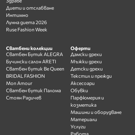
Здраве
Диети и отслабване
Интимно
Лунна диета 2026
Ruse Fashion Week
Сватбени колекции
Оферти
Сватбен Бутик ALEGRA
Дамски дрехи
Бучински салон ARETI
Мъжки дрехи
Сватбен бутик Be Queen
Детски дрехи
BRIDAL FASHION
Текстил и прежди
Mon Amour
Аксесоари
Сватбен бутик Палома
Обувки
Стоян Радичев
Парфюмерия и
козметика
Машини и оборудване
Материали
Услуги
Работа