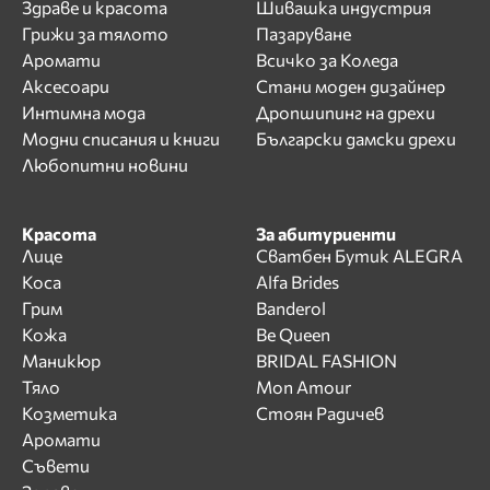
Здраве и красота
Шивашка индустрия
Грижи за тялото
Пазаруване
Аромати
Всичко за Коледа
Аксесоари
Стани моден дизайнер
Интимна мода
Дропшипинг на дрехи
Модни списания и книги
Български дамски дрехи
Любопитни новини
Красота
За абитуриенти
Лице
Сватбен Бутик ALEGRA
Коса
Alfa Brides
Грим
Banderol
Кожа
Be Queen
Маникюр
BRIDAL FASHION
Тяло
Mon Amour
Козметика
Стоян Радичев
Аромати
Съвети