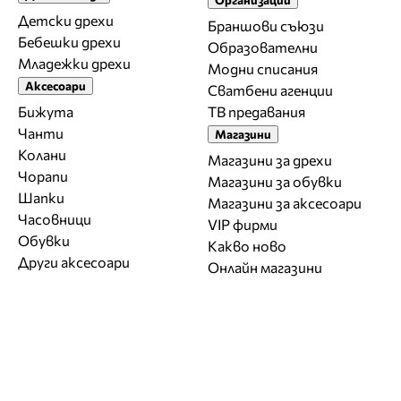
Детски дрехи
Браншови съюзи
Бебешки дрехи
Образователни
Младежки дрехи
Модни списания
Аксесоари
Сватбени агенции
Бижута
ТВ предавания
Чанти
Магазини
Колани
Магазини за дрехи
Чорапи
Магазини за обувки
Шапки
Магазини за aксесоари
Часовници
VIP фирми
Обувки
Какво ново
Други аксесоари
Онлайн магазини