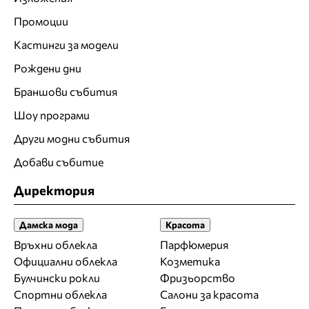
Промоции
Кастинги за модели
Рождени дни
Браншови събития
Шоу програми
Други модни събития
Добави събитие
Директория
Дамска мода
Красота
Връхни облекла
Парфюмерия
Официални облекла
Козметика
Булчински рокли
Фризьорство
Спортни облекла
Салони за красота