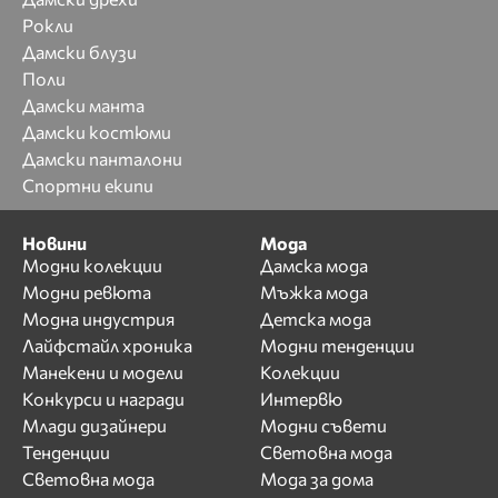
Рокли
Дамски блузи
Поли
Дамски манта
Дамски костюми
Дамски панталони
Спортни екипи
Новини
Мода
Модни колекции
Дамска мода
Модни ревюта
Мъжка мода
Модна индустрия
Детска мода
Лайфстайл хроника
Модни тенденции
Манекени и модели
Колекции
Конкурси и награди
Интервю
Млади дизайнери
Модни съвети
Тенденции
Световна мода
Световна мода
Мода за дома