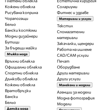
Плетени облекла
Естетична хирургия
Кожени облекла
Солариуми
Рисувана коприна
Фитнес и здраве
Чорапогащи
Материали и услуги
Бельо
Текстил
Бански костюми
Спомагателни
Модни дизайнери
материали
Бутици
Закачалки, щендери
За бъдещи майки
Работа на ишлеме
Мъжка мода
CAD/CAM услуги
Връхни облекла
Печат
Официални облекла
Оборудване
Спортни облекла
Други материали
Дънкови облекла
Други услуги
Кожени облекла
Манекени и модели
Вратовръзки
Агенции за модели
Бански
Модна фотография
Бельо
Модели
Детска мода
Организации