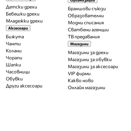
Детски дрехи
Браншови съюзи
Бебешки дрехи
Образователни
Младежки дрехи
Модни списания
Аксесоари
Сватбени агенции
Бижута
ТВ предавания
Чанти
Магазини
Колани
Магазини за дрехи
Чорапи
Магазини за обувки
Шапки
Магазини за aксесоари
Часовници
VIP фирми
Обувки
Какво ново
Други аксесоари
Онлайн магазини