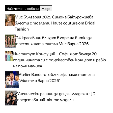
Най-четени новини
Мода
Мис България 2025 Симона Бакърджиева
блести с тоалети Haute couture от Bridal
Fashion
24 красавици влизат в гореща битка за
престижната титла Мис Варна 2026
Институт Конфуций – София отбеляза 20-
годишнината си с тържествен концерт и ревю
на поли мамиен
Atelier Banderol облече финалистите на
"Мистър Варна 2026"
Ученически раници за деца и младежи - JD
представя най-яките модели