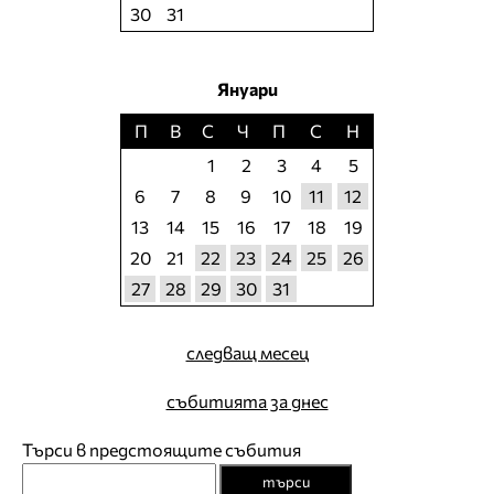
30
31
Януари
П
В
С
Ч
П
С
Н
1
2
3
4
5
6
7
8
9
10
11
12
13
14
15
16
17
18
19
20
21
22
23
24
25
26
27
28
29
30
31
следващ месец
събитията за днес
Търси в предстоящите събития
търси