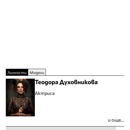
Личности
Модели
Теодора Духовникова
Актриса
и още...