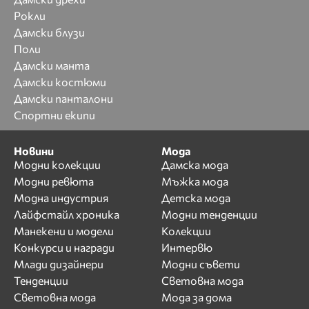
Рокли
Дамски блузи
Поли
Дамски манта
Дамски костюми
Дамски панталони
Спортни екипи
Новини
Мода
Модни колекции
Дамска мода
Модни ревюта
Мъжка мода
Модна индустрия
Детска мода
Лайфстайл хроника
Модни тенденции
Манекени и модели
Колекции
Конкурси и награди
Интервю
Млади дизайнери
Модни съвети
Тенденции
Световна мода
Световна мода
Мода за дома