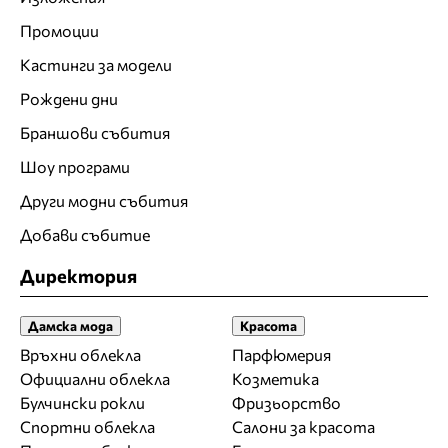
Промоции
Кастинги за модели
Рождени дни
Браншови събития
Шоу програми
Други модни събития
Добави събитие
Директория
Дамска мода
Красота
Връхни облекла
Парфюмерия
Официални облекла
Козметика
Булчински рокли
Фризьорство
Спортни облекла
Салони за красота