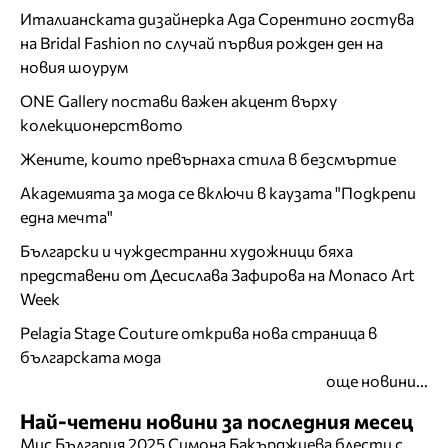
Италианската дизайнерка Ада Сорентино гостува
на Bridal Fashion по случай първия рожден ден на
новия шоурум
ONE Gallery постави важен акцент върху
колекционерството
Жените, които превърнаха стила в безсмъртие
Академията за мода се включи в каузата "Подкрепи
една мечта"
Български и чуждестранни художници бяха
представени от Десислава Зафирова на Monaco Art
Week
Pelagia Stage Couture открива нова страница в
българската мода
още новини...
Най-четени новини за последния месец
Мис България 2025 Симона Бакърджиева блести с