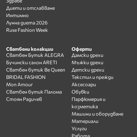
Здраве
Диети и отслабване
Интимно
Лунна диета 2026
Ruse Fashion Week
Сватбени колекции
Оферти
Сватбен Бутик ALEGRA
Дамски дрехи
Бучински салон ARETI
Мъжки дрехи
Сватбен бутик Be Queen
Детски дрехи
BRIDAL FASHION
Текстил и прежди
Mon Amour
Аксесоари
Сватбен бутик Палома
Обувки
Стоян Радичев
Парфюмерия и
козметика
Машини и оборудване
Материали
Услуги
Работа