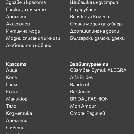
Здраве и красота
Шивашка индустрия
Грижи за тялото
Пазаруване
Аромати
Всичко за Коледа
Аксесоари
Стани моден дизайнер
Интимна мода
Дропшипинг на дрехи
Модни списания и книги
Български дамски дрехи
Любопитни новини
Красота
За абитуриенти
Лице
Сватбен Бутик ALEGRA
Коса
Alfa Brides
Грим
Banderol
Кожа
Be Queen
Маникюр
BRIDAL FASHION
Тяло
Mon Amour
Козметика
Стоян Радичев
Аромати
Съвети