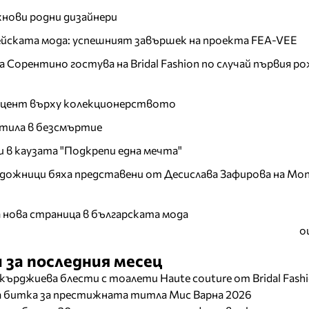
хнови родни дизайнери
пейската мода: успешният завършек на проекта FEA-VEE
Сорентино гостува на Bridal Fashion по случай първия ро
акцент върху колекционерството
тила в безсмъртие
и в каузата "Подкрепи една мечта"
дожници бяха представени от Десислава Зафирова на Mon
а нова страница в българската мода
о
 за последния месец
кърджиева блести с тоалети Haute couture от Bridal Fash
ща битка за престижната титла Мис Варна 2026