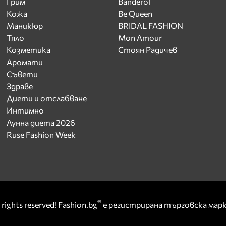
Грим
Banderol
Кожа
Be Queen
Маникюр
BRIDAL FASHION
Тяло
Mon Amour
Козметика
Стоян Радичев
Аромати
Съвети
Здраве
Диети и отслабване
Интимно
Лунна диета 2026
Ruse Fashion Week
®
rights reserved! Fashion.bg
е регистрирана търговска ма