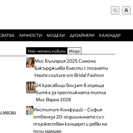
ВХОД за потребители
Търси в сайта
Забравена парола
СВАТБА
ЛИЧНОСТИ
МОДЕЛИ
ДИЗАЙНЕРИ
КАЛЕНДАР
Регистрация
Най-четени новини
Мода
Добавяне на фирма
Мис България 2025 Симона
Защо да се регистрирам
Бакърджиева блести с тоалети
Haute couture от Bridal Fashion
24 красавици влизат в гореща
битка за престижната титла
Мис Варна 2026
Институт Конфуций – София
щ месец
отбеляза 20-годишнината си с
тържествен концерт и ревю на
поли мамиен