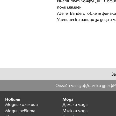
Институт Конфуций – София 
поли мамиен
Atelier Banderol облече фина
Ученически раници за деца и 
За
Онлайн магазин
Дамски дрехи
Р
Новини
Мода
Модни колекции
Дамска мода
Модни ревюта
Мъжка мода