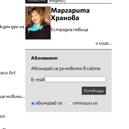
Личности
Модели
Маргарита
Хранова
жден ден на
Естрадна певица
и още...
Абонамент
Абонирай се за новото в сайта
aco Art
E-mail
Потвърди
ще новини...
абонирай се
отпиши се
ion