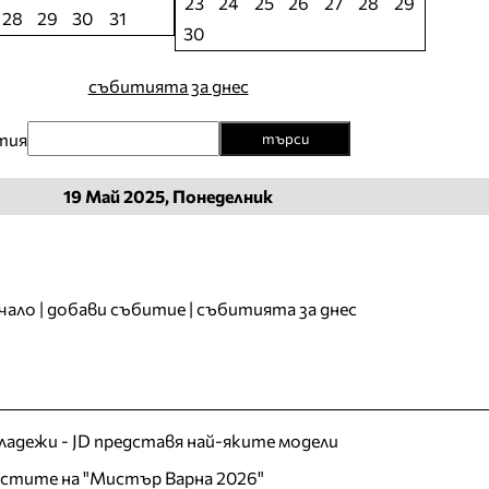
23
24
25
26
27
28
29
28
29
30
31
30
събитията за днес
тия
търси
19
Май
2025, Понеделник
чало
|
добави събитие
|
събитията за днес
младежи - JD представя най-яките модели
листите на "Мистър Варна 2026"