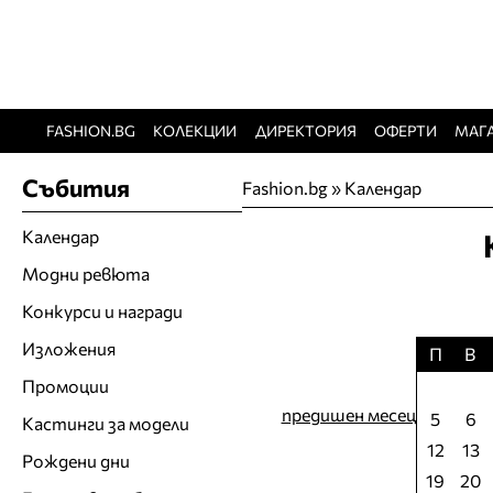
FASHION.BG
КОЛЕКЦИИ
ДИРЕКТОРИЯ
ОФЕРТИ
МАГ
Събития
Fashion.bg
»
Календар
Календар
Модни ревюта
Конкурси и награди
Изложения
П
В
Промоции
предишен месец
5
6
Кастинги за модели
12
13
Рождени дни
19
20