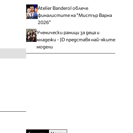
Atelier Banderol облече
финалистите на "Мистър Варна
2026"
Ученически раници за деца и
младежи - JD представя най-яките
модели