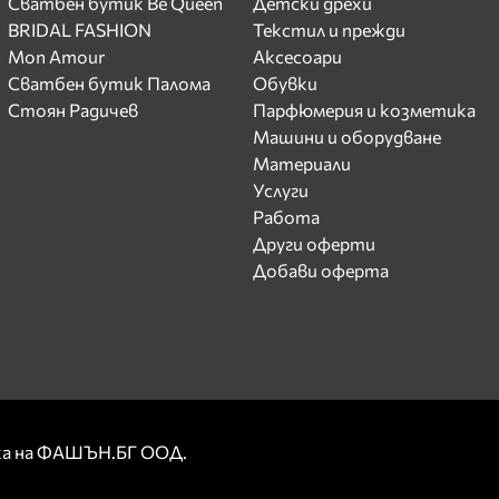
Сватбен бутик Be Queen
Детски дрехи
BRIDAL FASHION
Текстил и прежди
Mon Amour
Аксесоари
Сватбен бутик Палома
Обувки
Стоян Радичев
Парфюмерия и козметика
Машини и оборудване
Материали
Услуги
Работа
Други оферти
Добави оферта
рка на ФАШЪН.БГ ООД.