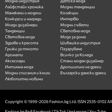
Модна индустрия
Детска мода
Лайфстайл хроника
Модни тенденции
Манекени и модели
Колекции
Конкурси и награди
Интервю
Млади дизайнери
Модни съвети
Тенденции
Световна мода
Световна мода
Мода за дома
Здраве и красота
Шивашка индустрия
Грижи за тялото
Пазаруване
Аромати
Всичко за Коледа
Аксесоари
Стани моден дизайнер
Интимна мода
Дропшипинг на дрехи
Модни списания и книги
Български дамски дрехи
Любопитни новини
Copyright © 1999-2026 Fashion.bg Ltd. ISSN 2535-0102 All 
Fashion.bg във
Facebook
|
TikTok
|
Instagram
|
You Tube