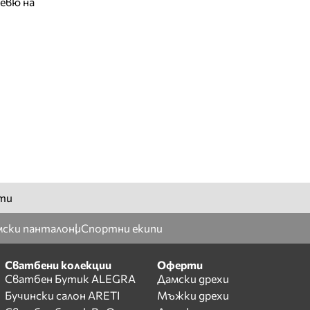
евю на
ти
ски панталони
Спортни екипи
Сватбени колекции
Оферти
Сватбен Бутик ALEGRA
Дамски дрехи
Бучински салон ARETI
Мъжки дрехи