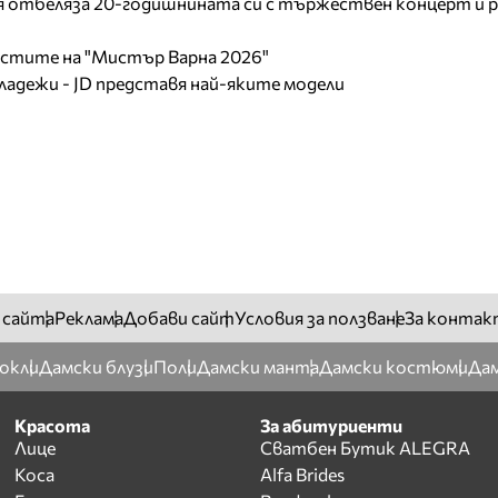
отбеляза 20-годишнината си с тържествен концерт и р
листите на "Мистър Варна 2026"
младежи - JD представя най-яките модели
 сайта
Реклама
Добави сайт
Условия за ползване
За контак
окли
Дамски блузи
Поли
Дамски манта
Дамски костюми
Дам
Красота
За абитуриенти
Лице
Сватбен Бутик ALEGRA
Коса
Alfa Brides