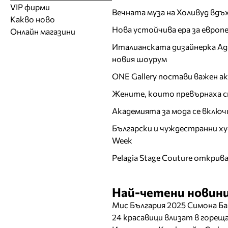
Модели
Образователни
Бански костюми
VIP фирми
Магазини за дрехи
Обувки
Вечната муза на Холивуд вдъ
Работа на ишлеме
Солариуми
Какво ново
Модни списания
Модни дизайнери
Магазини за обувки
Други аксесоари
CAD/CAM услуги
Фитнес и здраве
Нова устойчива ера за евро
Онлайн магазини
Сватбени агенции
Бутици
Магазини за aксесоари
Печат
Италианската дизайнерка Ада 
ТВ предавания
За бъдещи майки
Оборудване
новия шоурум
Други материали
ONE Gallery постави важен 
Други услуги
Жените, които превърнаха с
Академията за мода се включ
Български и чуждестранни ху
Week
Pelagia Stage Couture открив
Най-четени новини
Мис България 2025 Симона Ба
24 красавици влизат в горе