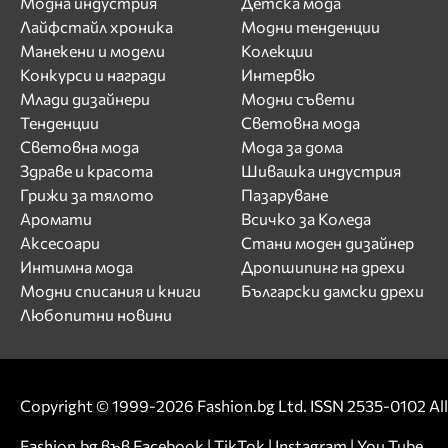
Модна индустрия
Детска мода
Лайфстайл хроника
Модни тенденции
Манекени и модели
Колекции
Конкурси и награди
Интервю
Млади дизайнери
Модни съвети
Тенденции
Световна мода
Световна мода
Мода за дома
Здраве и красота
Шивашка индустрия
Грижи за тялото
Пазаруване
Аромати
Всичко за Коледа
Аксесоари
Стани моден дизайнер
Интимна мода
Дропшипинг на дрехи
Модни списания и книги
Български дамски дрехи
Любопитни новини
Copyright © 1999-2026 Fashion.bg Ltd. ISSN 2535-0102 All 
Fashion.bg във
Facebook
|
TikTok
|
Instagram
|
You Tube