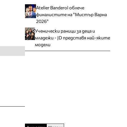
Atelier Banderol облече
финалистите на "Мистър Варна
2026"
Ученически раници за деца и
младежи - JD представя най-яките
модели