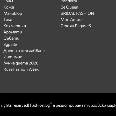
Грим
Banderol
Кожа
Be Queen
Маникюр
BRIDAL FASHION
Тяло
Mon Amour
Козметика
Стоян Радичев
Аромати
Съвети
Здраве
Диети и отслабване
Интимно
Лунна диета 2026
Ruse Fashion Week
®
rights reserved! Fashion.bg
е регистрирана търговска ма