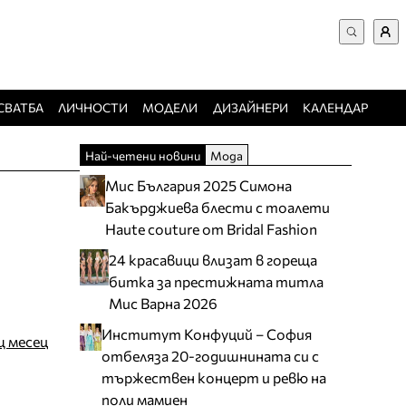
ВХОД за потребители
Търси в сайта
Забравена парола
СВАТБА
ЛИЧНОСТИ
МОДЕЛИ
ДИЗАЙНЕРИ
КАЛЕНДАР
Регистрация
Най-четени новини
Мода
Добавяне на фирма
Мис България 2025 Симона
Защо да се регистрирам
Бакърджиева блести с тоалети
Haute couture от Bridal Fashion
24 красавици влизат в гореща
битка за престижната титла
Мис Варна 2026
Институт Конфуций – София
щ месец
отбеляза 20-годишнината си с
тържествен концерт и ревю на
поли мамиен