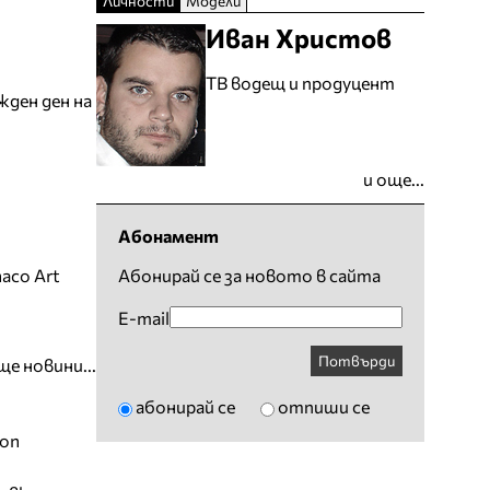
Личности
Модели
Иван Христов
ТВ водещ и продуцент
жден ден на
и още...
Абонамент
aco Art
Абонирай се за новото в сайта
E-mail
Потвърди
ще новини...
абонирай се
отпиши се
ion