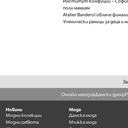
Институт Конфуций – София 
поли мамиен
Atelier Banderol облече фина
Ученически раници за деца и 
За
Онлайн магазин
Дамски дрехи
Р
Новини
Мода
Модни колекции
Дамска мода
Модни ревюта
Мъжка мода