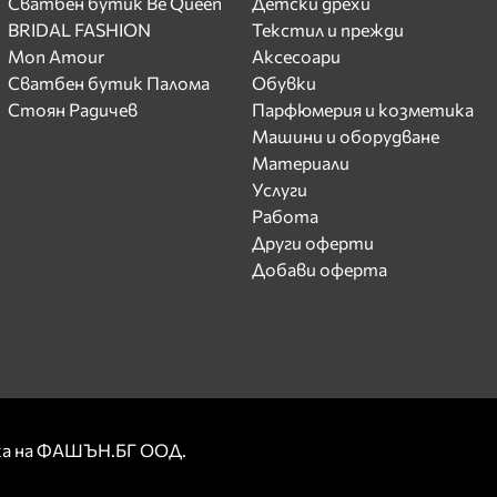
Сватбен бутик Be Queen
Детски дрехи
BRIDAL FASHION
Текстил и прежди
Mon Amour
Аксесоари
Сватбен бутик Палома
Обувки
Стоян Радичев
Парфюмерия и козметика
Машини и оборудване
Материали
Услуги
Работа
Други оферти
Добави оферта
рка на ФАШЪН.БГ ООД.