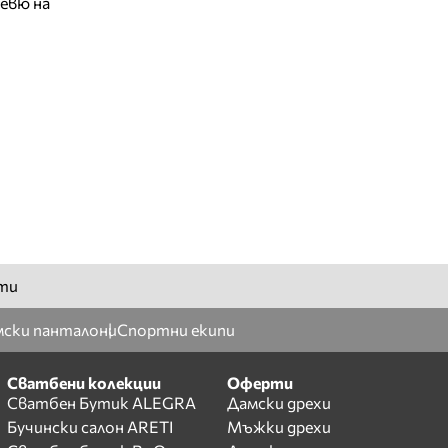
евю на
ти
ски панталони
Спортни екипи
Сватбени колекции
Оферти
Сватбен Бутик ALEGRA
Дамски дрехи
Бучински салон ARETI
Мъжки дрехи