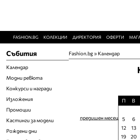
FASHION.BG
КОЛЕКЦИИ
ДИРЕКТОРИЯ
ОФЕРТИ
МАГ
Събития
Fashion.bg
»
Календар
Календар
Модни ревюта
Конкурси и награди
Изложения
П
В
Промоции
предишен месец
5
6
Кастинги за модели
12
13
Рождени дни
19
20