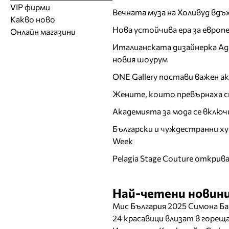
Модели
Образователни
Бански костюми
VIP фирми
Магазини за дрехи
Обувки
Вечната муза на Холивуд вдъ
Работа на ишлеме
Солариуми
Какво ново
Модни списания
Модни дизайнери
Магазини за обувки
Други аксесоари
CAD/CAM услуги
Фитнес и здраве
Нова устойчива ера за евро
Онлайн магазини
Сватбени агенции
Бутици
Магазини за aксесоари
Печат
Италианската дизайнерка Ада 
ТВ предавания
За бъдещи майки
Оборудване
новия шоурум
Други материали
ONE Gallery постави важен 
Други услуги
Жените, които превърнаха с
Академията за мода се включ
Български и чуждестранни ху
Week
Pelagia Stage Couture открив
Най-четени новини
Мис България 2025 Симона Ба
24 красавици влизат в горе