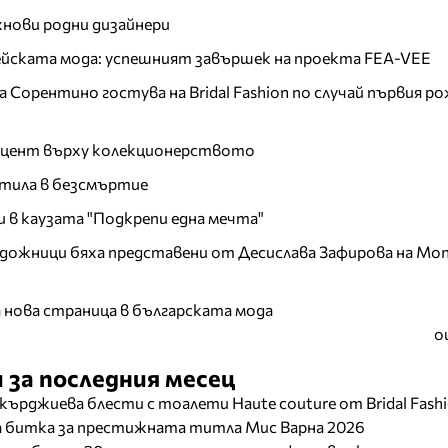
хнови родни дизайнери
пейската мода: успешният завършек на проекта FEA-VEE
Сорентино гостува на Bridal Fashion по случай първия ро
акцент върху колекционерството
тила в безсмъртие
и в каузата "Подкрепи една мечта"
дожници бяха представени от Десислава Зафирова на Mon
а нова страница в българската мода
о
 за последния месец
кърджиева блести с тоалети Haute couture от Bridal Fash
ща битка за престижната титла Мис Варна 2026