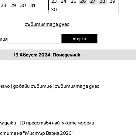
23
24
25
26
27
28
29
28
29
30
31
30
събитията за днес
тия
търси
19
Август
2024, Понеделник
чало
|
добави събитие
|
събитията за днес
младежи - JD представя най-яките модели
листите на "Мистър Варна 2026"