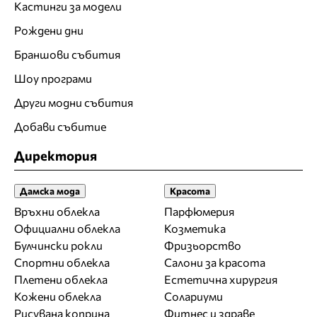
Кастинги за модели
Рождени дни
Браншови събития
Шоу програми
Други модни събития
Добави събитие
Директория
Дамска мода
Красота
Връхни облекла
Парфюмерия
Официални облекла
Козметика
Булчински рокли
Фризьорство
Спортни облекла
Салони за красота
Плетени облекла
Естетична хирургия
Кожени облекла
Солариуми
Рисувана коприна
Фитнес и здраве