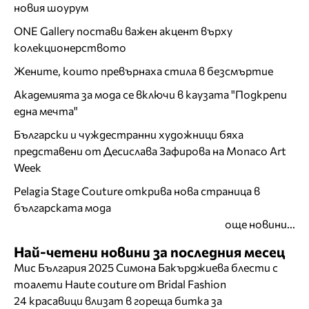
новия шоурум
ONE Gallery постави важен акцент върху
колекционерството
Жените, които превърнаха стила в безсмъртие
Академията за мода се включи в каузата "Подкрепи
една мечта"
Български и чуждестранни художници бяха
представени от Десислава Зафирова на Monaco Art
Week
Pelagia Stage Couture открива нова страница в
българската мода
още новини...
Най-четени новини за последния месец
Мис България 2025 Симона Бакърджиева блести с
тоалети Haute couture от Bridal Fashion
24 красавици влизат в гореща битка за