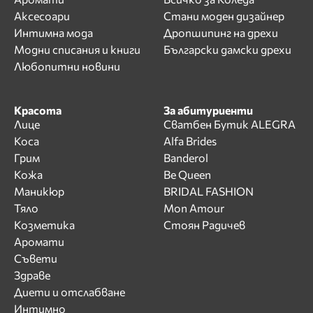
Аксесоари
Стани моден дизайнер
Интимна мода
Дропшипинг на дрехи
Модни списания и книги
Български дамски дрехи
Любопитни новини
Красота
За абитуриенти
Лице
Сватбен Бутик ALEGRA
Коса
Alfa Brides
Грим
Banderol
Кожа
Be Queen
Маникюр
BRIDAL FASHION
Тяло
Mon Amour
Козметика
Стоян Радичев
Аромати
Съвети
Здраве
Диети и отслабване
Интимно