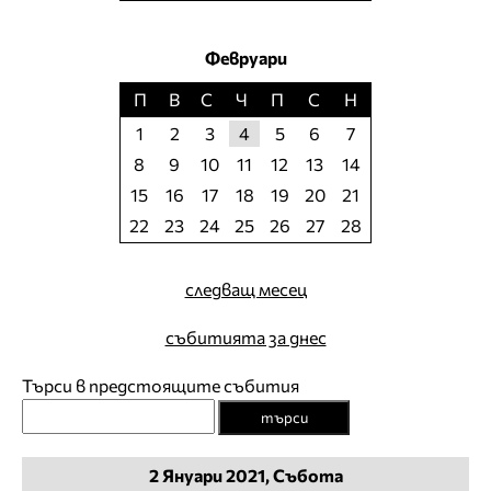
Февруари
П
В
С
Ч
П
С
Н
1
2
3
4
5
6
7
8
9
10
11
12
13
14
15
16
17
18
19
20
21
22
23
24
25
26
27
28
следващ месец
събитията за днес
Търси в предстоящите събития
търси
2
Януари
2021, Събота