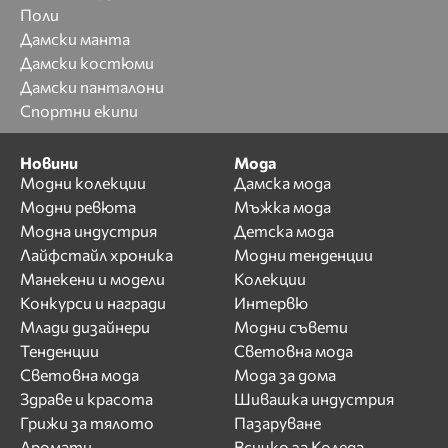
Поли
Дамски манта
Дамски костюми
Дамски панталони
Спортни екипи
Новини
Мода
Модни колекции
Дамска мода
Модни ревюта
Мъжка мода
Модна индустрия
Детска мода
Лайфстайл хроника
Модни тенденции
Манекени и модели
Колекции
Конкурси и награди
Интервю
Млади дизайнери
Модни съвети
Тенденции
Световна мода
Световна мода
Мода за дома
Здраве и красота
Шивашка индустрия
Грижи за тялото
Пазаруване
Аромати
Всичко за Коледа