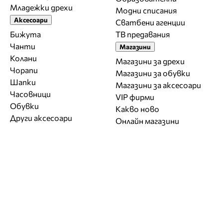
Младежки дрехи
Модни списания
Аксесоари
Сватбени агенции
Бижута
ТВ предавания
Чанти
Магазини
Колани
Магазини за дрехи
Чорапи
Магазини за обувки
Шапки
Магазини за aксесоари
Часовници
VIP фирми
Обувки
Какво ново
Други аксесоари
Онлайн магазини