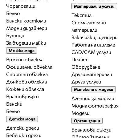
Чорапогащи
Материали и услуги
Бельо
Текстил
Бански костюми
Спомагателни
Модни дизайнери
материали
Бутици
Закачалки, щендери
За бъдещи майки
Работа на ишлеме
Мъжка мода
CAD/CAM услуги
Връхни облекла
Печат
Официални облекла
Оборудване
Спортни облекла
Други материали
Дънкови облекла
Други услуги
Кожени облекла
Манекени и модели
Вратовръзки
Агенции за модели
Бански
Модна фотография
Бельо
Модели
Детска мода
Организации
Детски дрехи
Браншови съюзи
Бебешки дрехи
Образователни