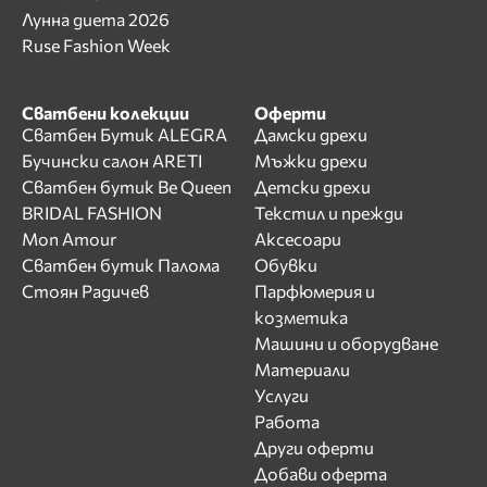
Лунна диета 2026
Ruse Fashion Week
Сватбени колекции
Оферти
Сватбен Бутик ALEGRA
Дамски дрехи
Бучински салон ARETI
Мъжки дрехи
Сватбен бутик Be Queen
Детски дрехи
BRIDAL FASHION
Текстил и прежди
Mon Amour
Аксесоари
Сватбен бутик Палома
Обувки
Стоян Радичев
Парфюмерия и
козметика
Машини и оборудване
Материали
Услуги
Работа
Други оферти
Добави оферта