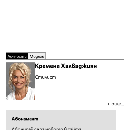
Личности
Модели
Кремена Халваджиян
Стилист
и още...
Абонамент
Абонирай се за новото в сайта