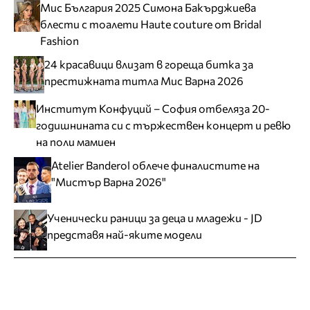
Мис България 2025 Симона Бакърджиева
блести с тоалети Haute couture от Bridal
Fashion
24 красавици влизат в гореща битка за
престижната титла Мис Варна 2026
Институт Конфуций – София отбеляза 20-
годишнината си с тържествен концерт и ревю
на поли мамиен
Atelier Banderol облече финалистите на
"Мистър Варна 2026"
Ученически раници за деца и младежи - JD
представя най-яките модели