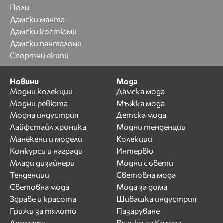
Поли
Дамски манта
Дамски костюми
Дамски панталони
Спортни екипи
Новини
Мода
Модни колекции
Дамска мода
Модни ревюта
Мъжка мода
Модна индустрия
Детска мода
Лайфстайл хроника
Модни тенденции
Манекени и модели
Колекции
Конкурси и награди
Интервю
Млади дизайнери
Модни съвети
Тенденции
Световна мода
Световна мода
Мода за дома
Здраве и красота
Шивашка индустрия
Грижи за тялото
Пазаруване
Аромати
Всичко за Коледа