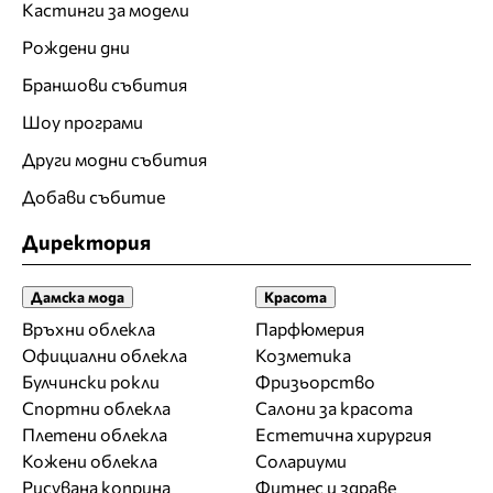
Кастинги за модели
Рождени дни
Браншови събития
Шоу програми
Други модни събития
Добави събитие
Директория
Дамска мода
Красота
Връхни облекла
Парфюмерия
Официални облекла
Козметика
Булчински рокли
Фризьорство
Спортни облекла
Салони за красота
Плетени облекла
Естетична хирургия
Кожени облекла
Солариуми
Рисувана коприна
Фитнес и здраве