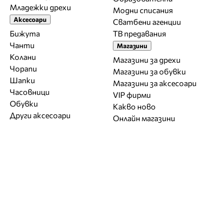
Младежки дрехи
Модни списания
Аксесоари
Сватбени агенции
Бижута
ТВ предавания
Чанти
Магазини
Колани
Магазини за дрехи
Чорапи
Магазини за обувки
Шапки
Магазини за aксесоари
Часовници
VIP фирми
Обувки
Какво ново
Други аксесоари
Онлайн магазини