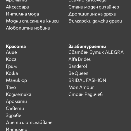
Аксесоари
Стани моден дизайнер
Интимна мода
Дропшипинг на дрехи
Модни списания и книги
Български дамски дрехи
Любопитни новини
Красота
За абитуриенти
Лице
Сватбен Бутик ALEGRA
Коса
Alfa Brides
Грим
Banderol
Кожа
Be Queen
Маникюр
BRIDAL FASHION
Тяло
Mon Amour
Козметика
Стоян Радичев
Аромати
Съвети
Здраве
Диети и отслабване
Интимно