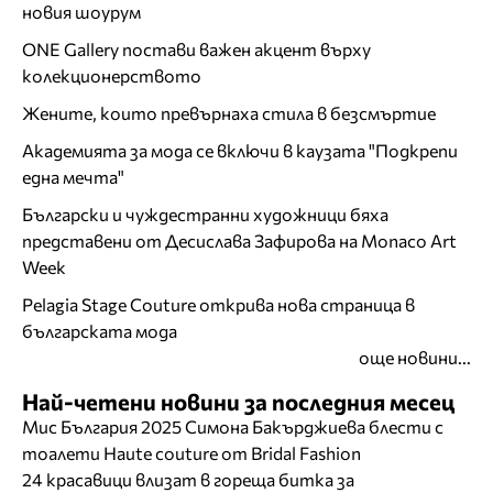
новия шоурум
ONE Gallery постави важен акцент върху
колекционерството
Жените, които превърнаха стила в безсмъртие
Академията за мода се включи в каузата "Подкрепи
една мечта"
Български и чуждестранни художници бяха
представени от Десислава Зафирова на Monaco Art
Week
Pelagia Stage Couture открива нова страница в
българската мода
още новини...
Най-четени новини за последния месец
Мис България 2025 Симона Бакърджиева блести с
тоалети Haute couture от Bridal Fashion
24 красавици влизат в гореща битка за