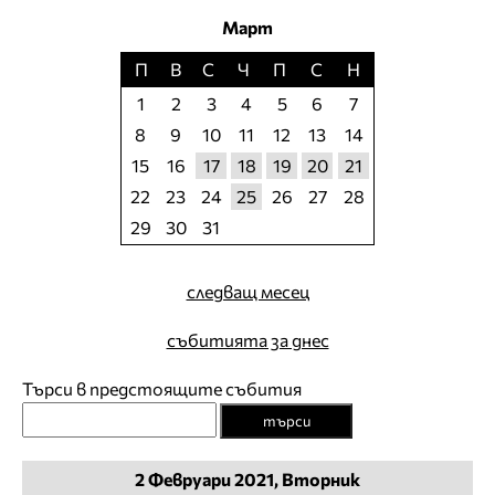
Март
П
В
С
Ч
П
С
Н
1
2
3
4
5
6
7
8
9
10
11
12
13
14
15
16
17
18
19
20
21
22
23
24
25
26
27
28
29
30
31
следващ месец
събитията за днес
Търси в предстоящите събития
търси
2
Февруари
2021, Вторник