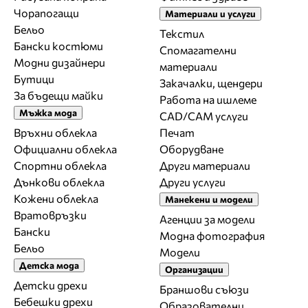
Чорапогащи
Материали и услуги
Бельо
Текстил
Бански костюми
Спомагателни
Модни дизайнери
материали
Бутици
Закачалки, щендери
За бъдещи майки
Работа на ишлеме
Мъжка мода
CAD/CAM услуги
Връхни облекла
Печат
Официални облекла
Оборудване
Спортни облекла
Други материали
Дънкови облекла
Други услуги
Кожени облекла
Манекени и модели
Вратовръзки
Агенции за модели
Бански
Модна фотография
Бельо
Модели
Детска мода
Организации
Детски дрехи
Браншови съюзи
Бебешки дрехи
Образователни