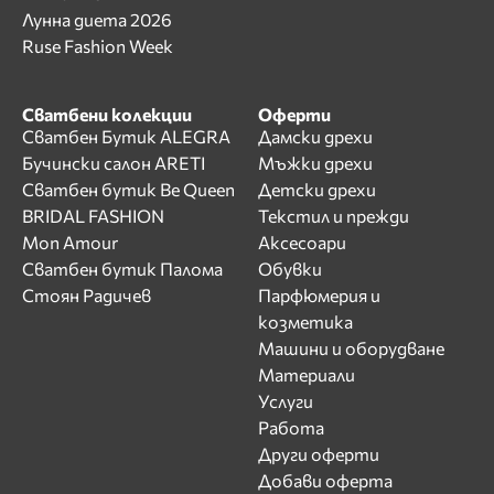
Лунна диета 2026
Ruse Fashion Week
Сватбени колекции
Оферти
Сватбен Бутик ALEGRA
Дамски дрехи
Бучински салон ARETI
Мъжки дрехи
Сватбен бутик Be Queen
Детски дрехи
BRIDAL FASHION
Текстил и прежди
Mon Amour
Аксесоари
Сватбен бутик Палома
Обувки
Стоян Радичев
Парфюмерия и
козметика
Машини и оборудване
Материали
Услуги
Работа
Други оферти
Добави оферта