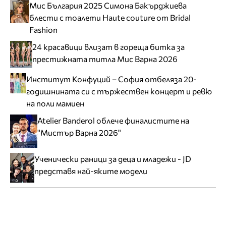
Мис България 2025 Симона Бакърджиева
блести с тоалети Haute couture от Bridal
Fashion
24 красавици влизат в гореща битка за
престижната титла Мис Варна 2026
Институт Конфуций – София отбеляза 20-
годишнината си с тържествен концерт и ревю
на поли мамиен
Atelier Banderol облече финалистите на
"Мистър Варна 2026"
Ученически раници за деца и младежи - JD
представя най-яките модели