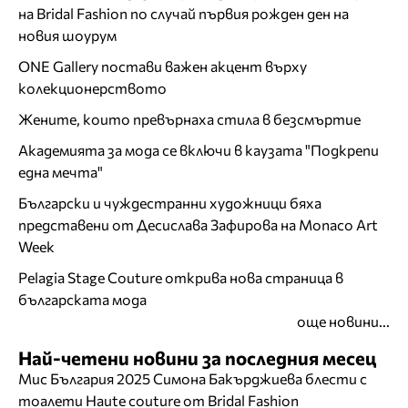
на Bridal Fashion по случай първия рожден ден на
новия шоурум
ONE Gallery постави важен акцент върху
колекционерството
Жените, които превърнаха стила в безсмъртие
Академията за мода се включи в каузата "Подкрепи
една мечта"
Български и чуждестранни художници бяха
представени от Десислава Зафирова на Monaco Art
Week
Pelagia Stage Couture открива нова страница в
българската мода
още новини...
Най-четени новини за последния месец
Мис България 2025 Симона Бакърджиева блести с
тоалети Haute couture от Bridal Fashion