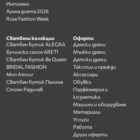
Интимно
Лунна диета 2026
Ruse Fashion Week
Сватбени колекции
Оферти
Сватбен Бутик ALEGRA
Дамски дрехи
Бучински салон ARETI
Мъжки дрехи
Сватбен бутик Be Queen
Детски дрехи
BRIDAL FASHION
Текстил и прежди
Mon Amour
Аксесоари
Сватбен бутик Палома
Обувки
Стоян Радичев
Парфюмерия и
козметика
Машини и оборудване
Материали
Услуги
Работа
Други оферти