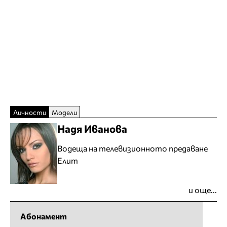
Личности
Модели
Надя Иванова
Водеща на телевизионното предаване
Елит
и още...
Абонамент