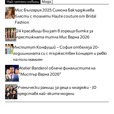
Най-четени новини
Мода
Мис България 2025 Симона Бакърджиева
блести с тоалети Haute couture от Bridal
Fashion
24 красавици влизат в гореща битка за
престижната титла Мис Варна 2026
Институт Конфуций – София отбеляза 20-
годишнината си с тържествен концерт и ревю
на поли мамиен
Atelier Banderol облече финалистите на
"Мистър Варна 2026"
Ученически раници за деца и младежи - JD
представя най-яките модели