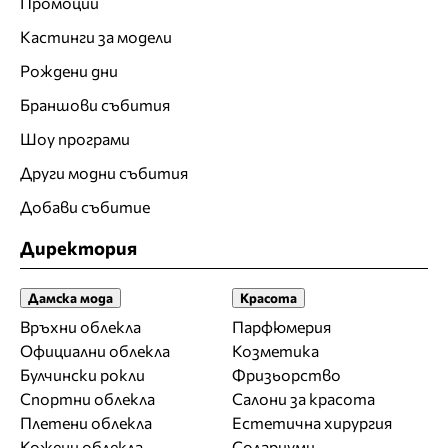
Промоции
Кастинги за модели
Рождени дни
Браншови събития
Шоу програми
Други модни събития
Добави събитие
Директория
Дамска мода
Красота
Връхни облекла
Парфюмерия
Официални облекла
Козметика
Булчински рокли
Фризьорство
Спортни облекла
Салони за красота
Плетени облекла
Естетична хирургия
Кожени облекла
Солариуми