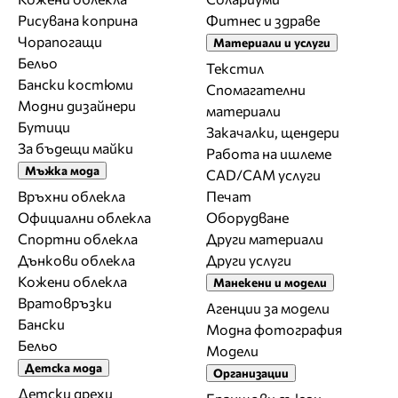
Рисувана коприна
Фитнес и здраве
Чорапогащи
Материали и услуги
Бельо
Текстил
Бански костюми
Спомагателни
Модни дизайнери
материали
Бутици
Закачалки, щендери
За бъдещи майки
Работа на ишлеме
Мъжка мода
CAD/CAM услуги
Връхни облекла
Печат
Официални облекла
Оборудване
Спортни облекла
Други материали
Дънкови облекла
Други услуги
Кожени облекла
Манекени и модели
Вратовръзки
Агенции за модели
Бански
Модна фотография
Бельо
Модели
Детска мода
Организации
Детски дрехи