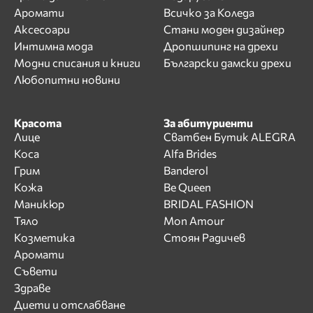
Аромати
Всичко за Коледа
Аксесоари
Стани моден дизайнер
Интимна мода
Дропшипинг на дрехи
Модни списания и книги
Български дамски дрехи
Любопитни новини
Красота
За абитуриенти
Лице
Сватбен Бутик ALEGRA
Коса
Alfa Brides
Грим
Banderol
Кожа
Be Queen
Маникюр
BRIDAL FASHION
Тяло
Mon Amour
Козметика
Стоян Радичев
Аромати
Съвети
Здраве
Диети и отслабване