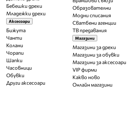
Браншови съюзи
Бебешки дрехи
Образователни
Младежки дрехи
Модни списания
Аксесоари
Сватбени агенции
Бижута
ТВ предавания
Чанти
Магазини
Колани
Магазини за дрехи
Чорапи
Магазини за обувки
Шапки
Магазини за aксесоари
Часовници
VIP фирми
Обувки
Какво ново
Други аксесоари
Онлайн магазини