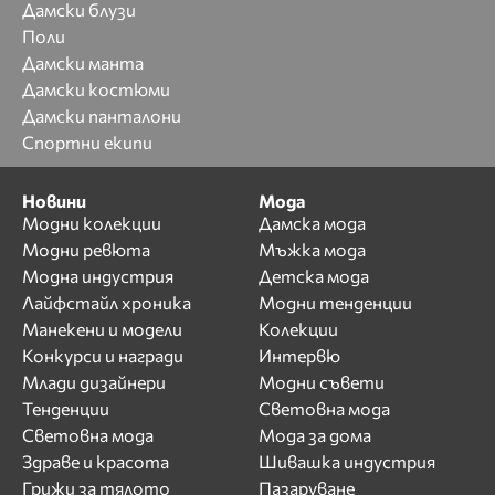
Дамски блузи
Поли
Дамски манта
Дамски костюми
Дамски панталони
Спортни екипи
Новини
Мода
Модни колекции
Дамска мода
Модни ревюта
Мъжка мода
Модна индустрия
Детска мода
Лайфстайл хроника
Модни тенденции
Манекени и модели
Колекции
Конкурси и награди
Интервю
Млади дизайнери
Модни съвети
Тенденции
Световна мода
Световна мода
Мода за дома
Здраве и красота
Шивашка индустрия
Грижи за тялото
Пазаруване