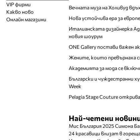
Модели
Образователни
Бански костюми
VIP фирми
Магазини за дрехи
Обувки
Вечната муза на Холивуд вдъ
Работа на ишлеме
Солариуми
Какво ново
Модни списания
Модни дизайнери
Магазини за обувки
Други аксесоари
CAD/CAM услуги
Фитнес и здраве
Нова устойчива ера за евро
Онлайн магазини
Сватбени агенции
Бутици
Магазини за aксесоари
Печат
Италианската дизайнерка Ада 
ТВ предавания
За бъдещи майки
Оборудване
новия шоурум
Други материали
ONE Gallery постави важен 
Други услуги
Жените, които превърнаха с
Академията за мода се включ
Български и чуждестранни ху
Week
Pelagia Stage Couture открив
Най-четени новини
Мис България 2025 Симона Ба
24 красавици влизат в горе