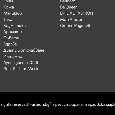
Грим
Banderol
Кожа
Be Queen
Маникюр
BRIDAL FASHION
Тяло
Mon Amour
Козметика
Стоян Радичев
Аромати
Съвети
Здраве
Диети и отслабване
Интимно
Лунна диета 2026
Ruse Fashion Week
®
rights reserved! Fashion.bg
е регистрирана търговска ма