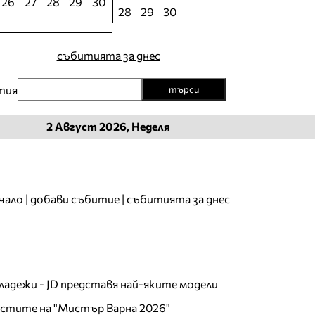
26
27
28
29
30
28
29
30
събитията за днес
тия
търси
2
Август
2026, Неделя
чало
|
добави събитие
|
събитията за днес
младежи - JD представя най-яките модели
листите на "Мистър Варна 2026"