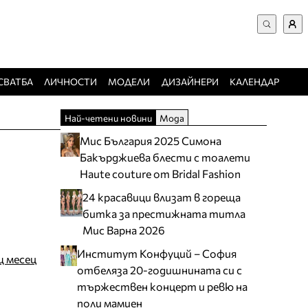
ВХОД за потребители
Търси в сайта
Забравена парола
СВАТБА
ЛИЧНОСТИ
МОДЕЛИ
ДИЗАЙНЕРИ
КАЛЕНДАР
Регистрация
Най-четени новини
Мода
Добавяне на фирма
Мис България 2025 Симона
Защо да се регистрирам
Бакърджиева блести с тоалети
Haute couture от Bridal Fashion
24 красавици влизат в гореща
битка за престижната титла
Мис Варна 2026
Институт Конфуций – София
щ месец
отбеляза 20-годишнината си с
тържествен концерт и ревю на
поли мамиен