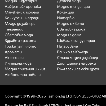
Модна индустрия
Детска мода
Лайфстайл хроника
Модни тенденции
Манекени и модели
Колекции
Конкурси и награди
Интервю
Млади дизайнери
Модни съвети
Тенденции
Световна мода
Световна мода
Мода за дома
Здраве и красота
Шивашка индустрия
Грижи за тялото
Пазаруване
Аромати
Всичко за Коледа
Аксесоари
Стани моден дизайнер
Интимна мода
Дропшипинг на дрехи
Модни списания и книги
Български дамски дрехи
Любопитни новини
Copyright © 1999-2026 Fashion.bg Ltd. ISSN 2535-0102 All 
Fashion.bg във
Facebook
|
TikTok
|
Instagram
|
You Tube