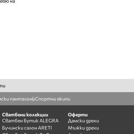
евю на
ти
ски панталони
Спортни екипи
Сватбени колекции
Оферти
Сватбен Бутик ALEGRA
Дамски дрехи
Бучински салон ARETI
Мъжки дрехи