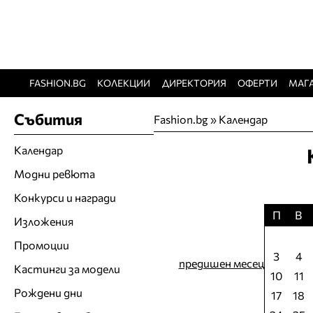
FASHION.BG
КОЛЕКЦИИ
ДИРЕКТОРИЯ
ОФЕРТИ
МАГ
Събития
Fashion.bg
»
Календар
Календар
Модни ревюта
Конкурси и награди
П
В
Изложения
Промоции
3
4
предишен месец
Кастинги за модели
10
11
Рождени дни
17
18