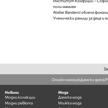
Институт Конфуций – София 
поли мамиен
Atelier Banderol облече фина
Ученически раници за деца и 
За
Онлайн магазин
Дамски дрехи
Р
Новини
Мода
Модни колекции
Дамска мода
Модни ревюта
Мъжка мода