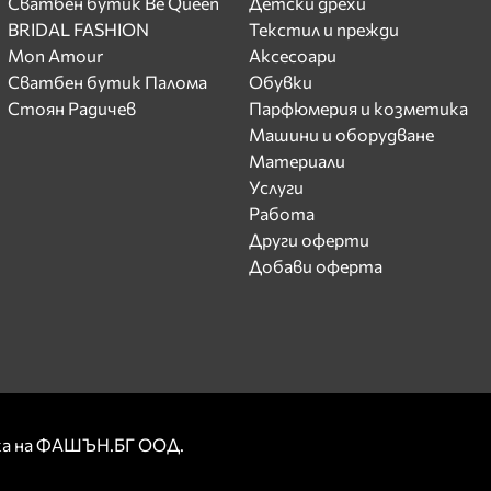
Сватбен бутик Be Queen
Детски дрехи
BRIDAL FASHION
Текстил и прежди
Mon Amour
Аксесоари
Сватбен бутик Палома
Обувки
Стоян Радичев
Парфюмерия и козметика
Машини и оборудване
Материали
Услуги
Работа
Други оферти
Добави оферта
рка на ФАШЪН.БГ ООД.