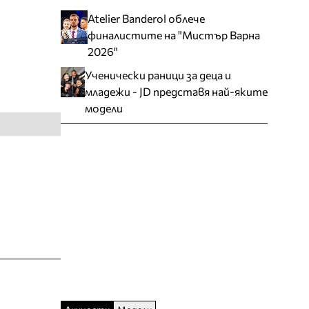
Atelier Banderol облече
финалистите на "Мистър Варна
2026"
Ученически раници за деца и
младежи - JD представя най-яките
модели