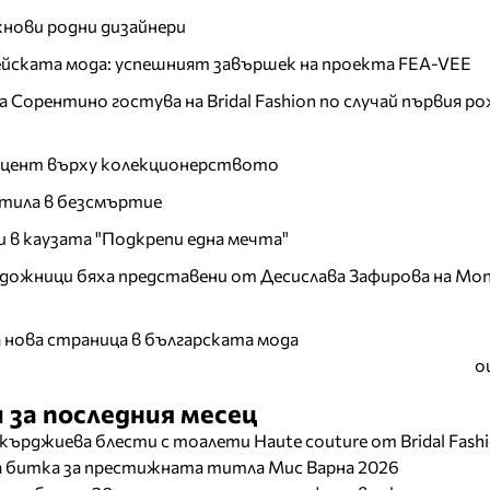
хнови родни дизайнери
пейската мода: успешният завършек на проекта FEA-VEE
Сорентино гостува на Bridal Fashion по случай първия ро
акцент върху колекционерството
тила в безсмъртие
и в каузата "Подкрепи една мечта"
дожници бяха представени от Десислава Зафирова на Mon
а нова страница в българската мода
о
 за последния месец
кърджиева блести с тоалети Haute couture от Bridal Fash
ща битка за престижната титла Мис Варна 2026