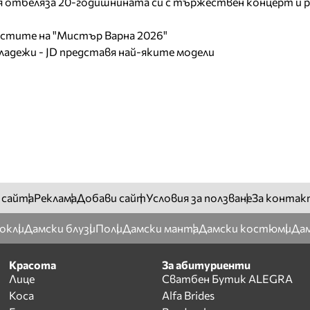
отбеляза 20-годишнината си с тържествен концерт и р
листите на "Мистър Варна 2026"
младежи - JD представя най-яките модели
 сайта
Реклама
Добави сайт
Условия за ползване
За контак
окли
Дамски блузи
Поли
Дамски манта
Дамски костюми
Дам
Красота
За абитуриенти
Лице
Сватбен Бутик ALEGRA
Коса
Alfa Brides