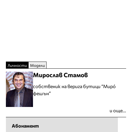
Личности
Модели
Мирослав Стамов
собственик на верига бутици “Мирó
фешън”
и още...
Абонамент