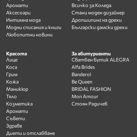
Аромати
Всичко за Коледа
Аксесоари
Стани моден дизайнер
Интимна мода
Дропшипинг на дрехи
Модни списания и книги
Български дамски дрехи
Любопитни новини
Красота
За абитуриенти
Лице
Сватбен Бутик ALEGRA
Коса
Alfa Brides
Грим
Banderol
Кожа
Be Queen
Маникюр
BRIDAL FASHION
Тяло
Mon Amour
Козметика
Стоян Радичев
Аромати
Съвети
Здраве
Диети и отслабване