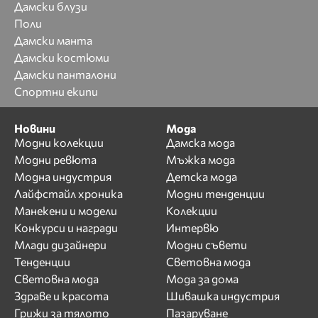
Дамски блузи
Поли
Дамски манта
Дамски костюми
Дамски панталони
Спортни екипи
Новини
Мода
Модни колекции
Дамска мода
Модни ревюта
Мъжка мода
Модна индустрия
Детска мода
Лайфстайл хроника
Модни тенденции
Манекени и модели
Колекции
Конкурси и награди
Интервю
Млади дизайнери
Модни съвети
Тенденции
Световна мода
Световна мода
Мода за дома
Здраве и красота
Шивашка индустрия
Грижи за тялото
Пазаруване