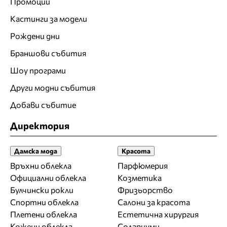
Промоции
Кастинги за модели
Рождени дни
Браншови събития
Шоу програми
Други модни събития
Добави събитие
Директория
Дамска мода
Красота
Връхни облекла
Парфюмерия
Официални облекла
Козметика
Булчински рокли
Фризьорство
Спортни облекла
Салони за красота
Плетени облекла
Естетична хирургия
Кожени облекла
Солариуми