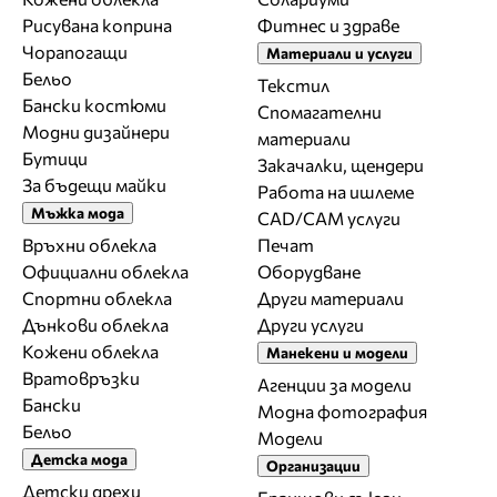
Рисувана коприна
Фитнес и здраве
Чорапогащи
Материали и услуги
Бельо
Текстил
Бански костюми
Спомагателни
Модни дизайнери
материали
Бутици
Закачалки, щендери
За бъдещи майки
Работа на ишлеме
Мъжка мода
CAD/CAM услуги
Връхни облекла
Печат
Официални облекла
Оборудване
Спортни облекла
Други материали
Дънкови облекла
Други услуги
Кожени облекла
Манекени и модели
Вратовръзки
Агенции за модели
Бански
Модна фотография
Бельо
Модели
Детска мода
Организации
Детски дрехи