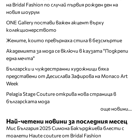
на Bridal Fashion по случай първия рожден ден на
новия шоурум
ONE Gallery постави важен акцент върху
колекционерството
Жените, които превърнаха стила в безсмъртие
Академията за мода се включи в каузата "Подкрепи
една мечта"
Български и чуждестранни художници бяха
представени от Десислава Зафирова на Monaco Art
Week
Pelagia Stage Couture открива нова страница в
българската мода
още новини...
Най-четени новини за последния месец
Мис България 2025 Симона Бакърджиева блести с
тоалети Haute couture от Bridal Fashion