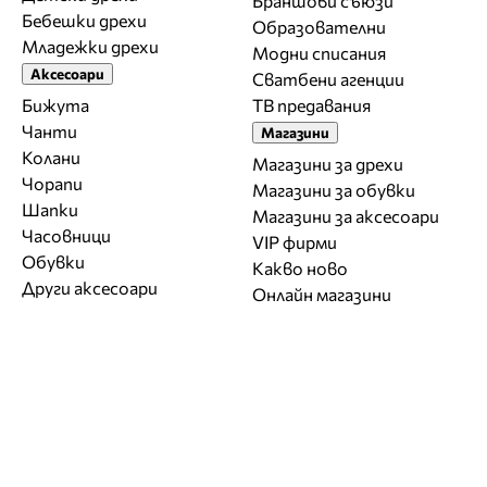
Браншови съюзи
Бебешки дрехи
Образователни
Младежки дрехи
Модни списания
Аксесоари
Сватбени агенции
Бижута
ТВ предавания
Чанти
Магазини
Колани
Магазини за дрехи
Чорапи
Магазини за обувки
Шапки
Магазини за aксесоари
Часовници
VIP фирми
Обувки
Какво ново
Други аксесоари
Онлайн магазини