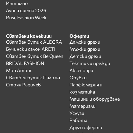
Интимно
Лунна диета 2026
Ruse Fashion Week
Сватбени колекции
Оферти
Сватбен Бутик ALEGRA
Дамски дрехи
Бучински салон ARETI
Мъжки дрехи
Сватбен бутик Be Queen
Детски дрехи
BRIDAL FASHION
Текстил и прежди
Mon Amour
Аксесоари
Сватбен бутик Палома
Обувки
Стоян Радичев
Парфюмерия и
козметика
Машини и оборудване
Материали
Услуги
Работа
Други оферти