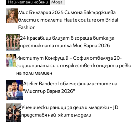
Най-четени новини
Мода
Мис България 2025 Симона Бакърджиева
блести с тоалети Haute couture от Bridal
Fashion
24 красавици влизат в гореща битка за
престижната титла Мис Варна 2026
Институт Конфуций – София отбеляза 20-
годишнината си с тържествен концерт и ревю
на поли мамиен
Atelier Banderol облече финалистите на
"Мистър Варна 2026"
Ученически раници за деца и младежи - JD
представя най-яките модели