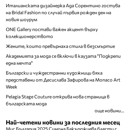
Италианската дизайнерка Ада Сорентино гостува
на Bridal Fashion по случай първия рожден ден на
новия шоурум
ONE Gallery постави важен акцент върху
колекционерството
Жените, които превърнаха стила в безсмъртие
Академията за мода се включи в каузата "Подкрепи
една мечта"
Български и чуждестранни художници бяха
представени от Десислава Зафирова на Monaco Art
Week
Pelagia Stage Couture открива нова страница в
българската мода
още новини...
Най-четени новини за последния месец
Мис България 2025 Симона Бакърджиева блести с