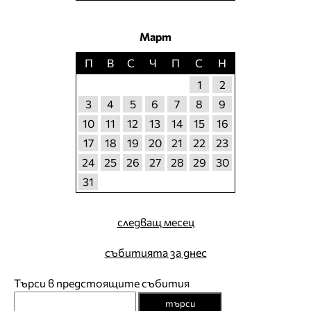
Март
П
В
С
Ч
П
С
Н
1
2
3
4
5
6
7
8
9
10
11
12
13
14
15
16
17
18
19
20
21
22
23
24
25
26
27
28
29
30
31
следващ месец
събитията за днес
Търси в предстоящите събития
търси