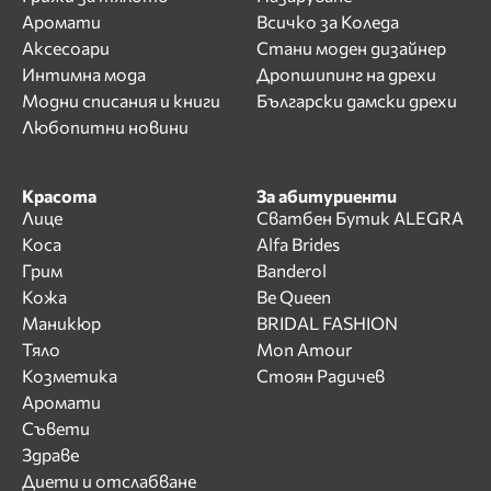
Аромати
Всичко за Коледа
Аксесоари
Стани моден дизайнер
Интимна мода
Дропшипинг на дрехи
Модни списания и книги
Български дамски дрехи
Любопитни новини
Красота
За абитуриенти
Лице
Сватбен Бутик ALEGRA
Коса
Alfa Brides
Грим
Banderol
Кожа
Be Queen
Маникюр
BRIDAL FASHION
Тяло
Mon Amour
Козметика
Стоян Радичев
Аромати
Съвети
Здраве
Диети и отслабване