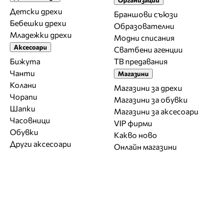
Детски дрехи
Браншови съюзи
Бебешки дрехи
Образователни
Младежки дрехи
Модни списания
Аксесоари
Сватбени агенции
Бижута
ТВ предавания
Чанти
Магазини
Колани
Магазини за дрехи
Чорапи
Магазини за обувки
Шапки
Магазини за aксесоари
Часовници
VIP фирми
Обувки
Какво ново
Други аксесоари
Онлайн магазини