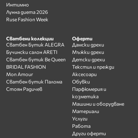
Интимно
Лунна диета 2026
Ruse Fashion Week
Сватбени колекции
Оферти
Сватбен Бутик ALEGRA
Дамски дрехи
Бучински салон ARETI
Мъжки дрехи
Сватбен бутик Be Queen
Детски дрехи
BRIDAL FASHION
Текстил и прежди
Mon Amour
Аксесоари
Сватбен бутик Палома
Обувки
Стоян Радичев
Парфюмерия и
козметика
Машини и оборудване
Материали
Услуги
Работа
Други оферти