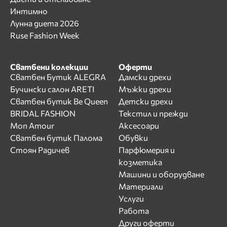
Интимно
Лунна диета 2026
Ruse Fashion Week
Сватбени колекции
Оферти
Сватбен Бутик ALEGRA
Дамски дрехи
Бучински салон ARETI
Мъжки дрехи
Сватбен бутик Be Queen
Детски дрехи
BRIDAL FASHION
Текстил и прежди
Mon Amour
Аксесоари
Сватбен бутик Палома
Обувки
Стоян Радичев
Парфюмерия и
козметика
Машини и оборудване
Материали
Услуги
Работа
Други оферти