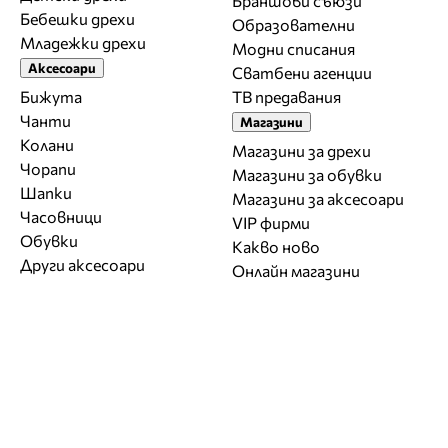
Браншови съюзи
Бебешки дрехи
Образователни
Младежки дрехи
Модни списания
Аксесоари
Сватбени агенции
Бижута
ТВ предавания
Чанти
Магазини
Колани
Магазини за дрехи
Чорапи
Магазини за обувки
Шапки
Магазини за aксесоари
Часовници
VIP фирми
Обувки
Какво ново
Други аксесоари
Онлайн магазини