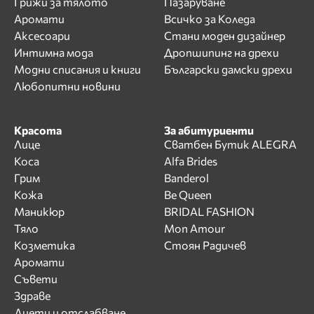
Грижи за тялото
Пазаруване
Аромати
Всичко за Коледа
Аксесоари
Стани моден дизайнер
Интимна мода
Дропшипинг на дрехи
Модни списания и книги
Български дамски дрехи
Любопитни новини
Красота
За абитуриенти
Лице
Сватбен Бутик ALEGRA
Коса
Alfa Brides
Грим
Banderol
Кожа
Be Queen
Маникюр
BRIDAL FASHION
Тяло
Mon Amour
Козметика
Стоян Радичев
Аромати
Съвети
Здраве
Диети и отслабване