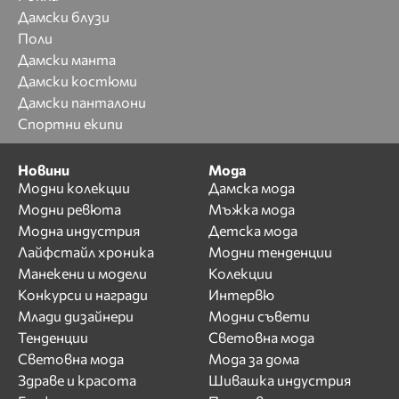
Дамски блузи
Поли
Дамски манта
Дамски костюми
Дамски панталони
Спортни екипи
Новини
Мода
Модни колекции
Дамска мода
Модни ревюта
Мъжка мода
Модна индустрия
Детска мода
Лайфстайл хроника
Модни тенденции
Манекени и модели
Колекции
Конкурси и награди
Интервю
Млади дизайнери
Модни съвети
Тенденции
Световна мода
Световна мода
Мода за дома
Здраве и красота
Шивашка индустрия