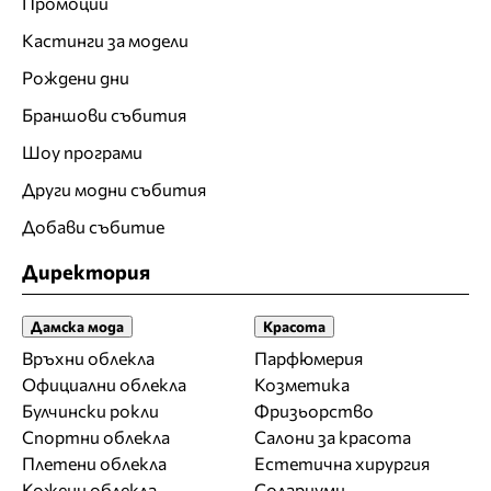
Промоции
Кастинги за модели
Рождени дни
Браншови събития
Шоу програми
Други модни събития
Добави събитие
Директория
Дамска мода
Красота
Връхни облекла
Парфюмерия
Официални облекла
Козметика
Булчински рокли
Фризьорство
Спортни облекла
Салони за красота
Плетени облекла
Естетична хирургия
Кожени облекла
Солариуми