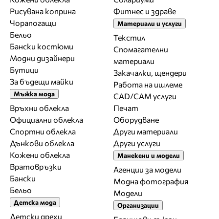
Рисувана коприна
Фитнес и здраве
Чорапогащи
Материали и услуги
Бельо
Текстил
Бански костюми
Спомагателни
Модни дизайнери
материали
Бутици
Закачалки, щендери
За бъдещи майки
Работа на ишлеме
Мъжка мода
CAD/CAM услуги
Връхни облекла
Печат
Официални облекла
Оборудване
Спортни облекла
Други материали
Дънкови облекла
Други услуги
Кожени облекла
Манекени и модели
Вратовръзки
Агенции за модели
Бански
Модна фотография
Бельо
Модели
Детска мода
Организации
Детски дрехи