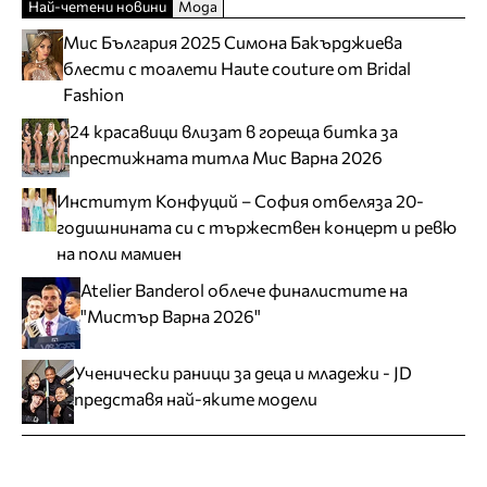
Най-четени новини
Мода
Мис България 2025 Симона Бакърджиева
блести с тоалети Haute couture от Bridal
Fashion
24 красавици влизат в гореща битка за
престижната титла Мис Варна 2026
Институт Конфуций – София отбеляза 20-
годишнината си с тържествен концерт и ревю
на поли мамиен
Atelier Banderol облече финалистите на
"Мистър Варна 2026"
Ученически раници за деца и младежи - JD
представя най-яките модели