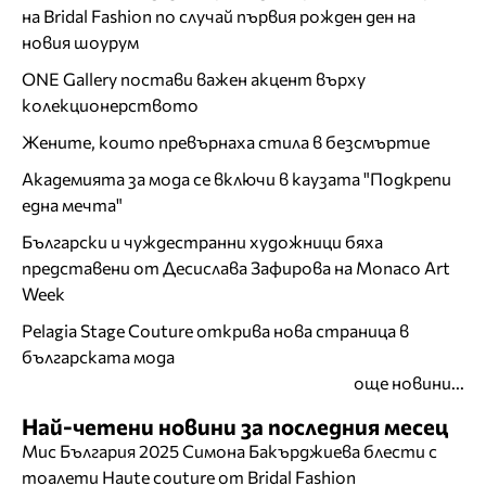
на Bridal Fashion по случай първия рожден ден на
новия шоурум
ONE Gallery постави важен акцент върху
колекционерството
Жените, които превърнаха стила в безсмъртие
Академията за мода се включи в каузата "Подкрепи
една мечта"
Български и чуждестранни художници бяха
представени от Десислава Зафирова на Monaco Art
Week
Pelagia Stage Couture открива нова страница в
българската мода
още новини...
Най-четени новини за последния месец
Мис България 2025 Симона Бакърджиева блести с
тоалети Haute couture от Bridal Fashion