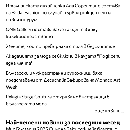
Италианската дизайнерка Ада Сорентино гостува
на Bridal Fashion по случай първия рожден ден на
новия шоурум
ONE Gallery постави важен акцент върху
колекционерството
Жените, които превърнаха стила в безсмъртие
Академията за мода се включи в каузата "Подкрепи
една мечта"
Български и чуждестранни художници бяха
представени от Десислава Зафирова на Monaco Art
Week
Pelagia Stage Couture открива нова страница в
българската мода
още новини...
Най-четени новини за последния месец
Мис България 2025 Симона Бакърджиева блести с