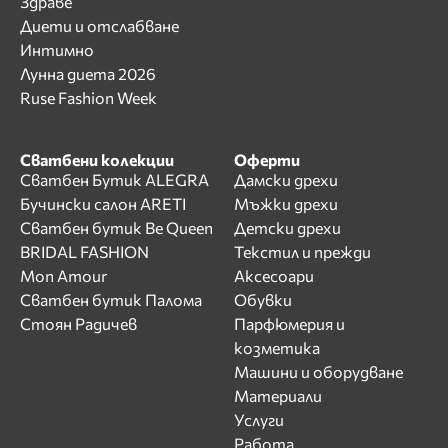
Здраве
Диети и отслабване
Интимно
Лунна диета 2026
Ruse Fashion Week
Сватбени колекции
Оферти
Сватбен Бутик ALEGRA
Дамски дрехи
Бучински салон ARETI
Мъжки дрехи
Сватбен бутик Be Queen
Детски дрехи
BRIDAL FASHION
Текстил и прежди
Mon Amour
Аксесоари
Сватбен бутик Палома
Обувки
Стоян Радичев
Парфюмерия и
козметика
Машини и оборудване
Материали
Услуги
Работа