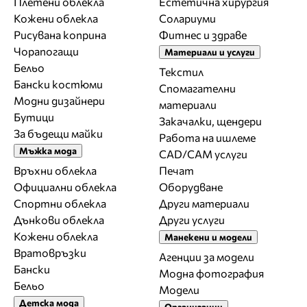
Плетени облекла
Естетична хирургия
Кожени облекла
Солариуми
Рисувана коприна
Фитнес и здраве
Чорапогащи
Материали и услуги
Бельо
Текстил
Бански костюми
Спомагателни
Модни дизайнери
материали
Бутици
Закачалки, щендери
За бъдещи майки
Работа на ишлеме
Мъжка мода
CAD/CAM услуги
Връхни облекла
Печат
Официални облекла
Оборудване
Спортни облекла
Други материали
Дънкови облекла
Други услуги
Кожени облекла
Манекени и модели
Вратовръзки
Агенции за модели
Бански
Модна фотография
Бельо
Модели
Детска мода
Организации