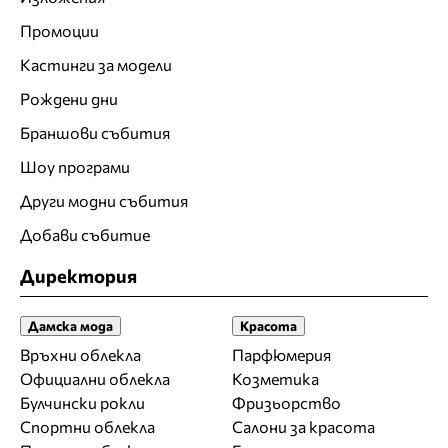
Промоции
Кастинги за модели
Рождени дни
Браншови събития
Шоу програми
Други модни събития
Добави събитие
Директория
Дамска мода
Красота
Връхни облекла
Парфюмерия
Официални облекла
Козметика
Булчински рокли
Фризьорство
Спортни облекла
Салони за красота