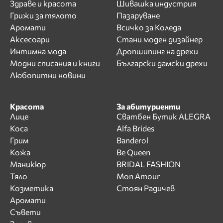
Здраве и красота
Шивашка индустрия
Грижи за тялото
Пазаруване
Аромати
Всичко за Коледа
Аксесоари
Стани моден дизайнер
Интимна мода
Дропшипинг на дрехи
Модни списания и книги
Български дамски дрехи
Любопитни новини
Красота
За абитуриенти
Лице
Сватбен Бутик ALEGRA
Коса
Alfa Brides
Грим
Banderol
Кожа
Be Queen
Маникюр
BRIDAL FASHION
Тяло
Mon Amour
Козметика
Стоян Радичев
Аромати
Съвети