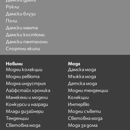
Рокли
Дамски блузи
Поли
Дамски манта
Дамски костюми
Дамски панталони
Спортни екипи
Новини
Мода
Модни колекции
Дамска мода
Модни ревюта
Мъжка мода
Модна индустрия
Детска мода
Лайфстайл хроника
Модни тенденции
Манекени и модели
Колекции
Конкурси и награди
Интервю
Млади дизайнери
Модни съвети
Тенденции
Световна мода
Световна мода
Мода за дома