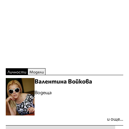
Личности
Модели
Валентина Войкова
Водеща
и още...