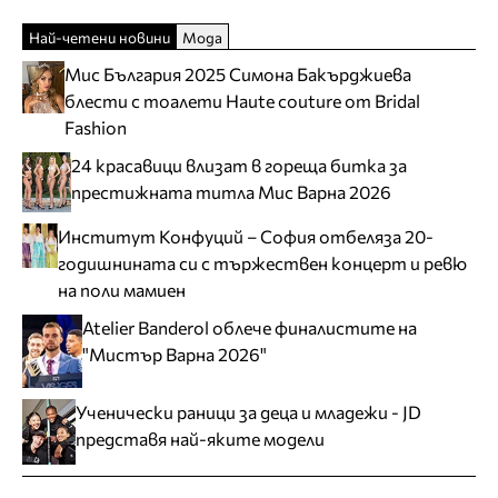
Най-четени новини
Мода
Мис България 2025 Симона Бакърджиева
блести с тоалети Haute couture от Bridal
Fashion
24 красавици влизат в гореща битка за
престижната титла Мис Варна 2026
Институт Конфуций – София отбеляза 20-
годишнината си с тържествен концерт и ревю
на поли мамиен
Atelier Banderol облече финалистите на
"Мистър Варна 2026"
Ученически раници за деца и младежи - JD
представя най-яките модели