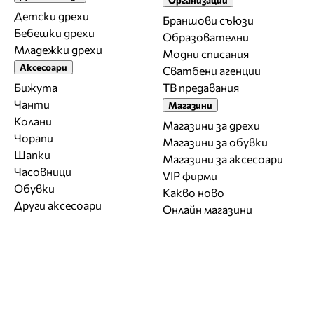
Детски дрехи
Браншови съюзи
Бебешки дрехи
Образователни
Младежки дрехи
Модни списания
Аксесоари
Сватбени агенции
Бижута
ТВ предавания
Чанти
Магазини
Колани
Магазини за дрехи
Чорапи
Магазини за обувки
Шапки
Магазини за aксесоари
Часовници
VIP фирми
Обувки
Какво ново
Други аксесоари
Онлайн магазини