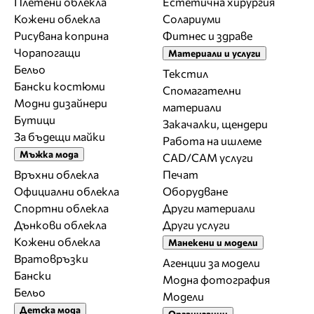
Плетени облекла
Естетична хирургия
Кожени облекла
Солариуми
Рисувана коприна
Фитнес и здраве
Чорапогащи
Материали и услуги
Бельо
Текстил
Бански костюми
Спомагателни
Модни дизайнери
материали
Бутици
Закачалки, щендери
За бъдещи майки
Работа на ишлеме
Мъжка мода
CAD/CAM услуги
Връхни облекла
Печат
Официални облекла
Оборудване
Спортни облекла
Други материали
Дънкови облекла
Други услуги
Кожени облекла
Манекени и модели
Вратовръзки
Агенции за модели
Бански
Модна фотография
Бельо
Модели
Детска мода
Организации