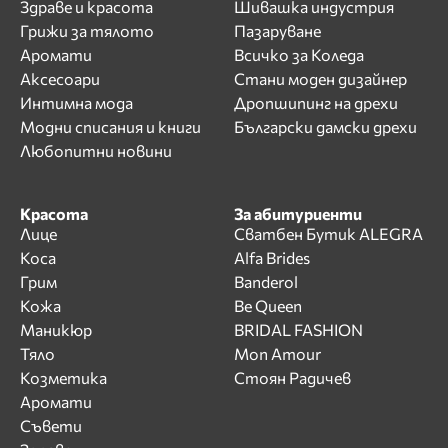
Здраве и красота
Шивашка индустрия
Грижи за тялото
Пазаруване
Аромати
Всичко за Коледа
Аксесоари
Стани моден дизайнер
Интимна мода
Дропшипинг на дрехи
Модни списания и книги
Български дамски дрехи
Любопитни новини
Красота
За абитуриенти
Лице
Сватбен Бутик ALEGRA
Коса
Alfa Brides
Грим
Banderol
Кожа
Be Queen
Маникюр
BRIDAL FASHION
Тяло
Mon Amour
Козметика
Стоян Радичев
Аромати
Съвети