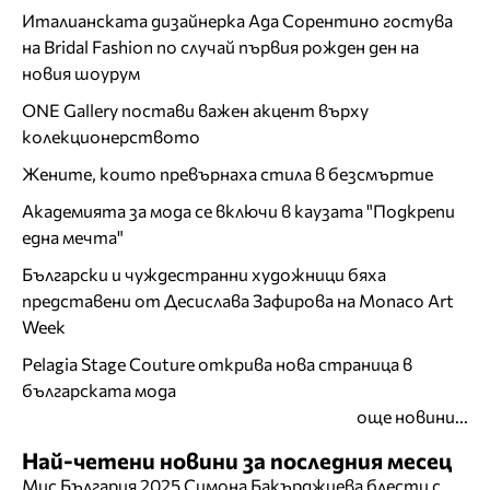
Италианската дизайнерка Ада Сорентино гостува
на Bridal Fashion по случай първия рожден ден на
новия шоурум
ONE Gallery постави важен акцент върху
колекционерството
Жените, които превърнаха стила в безсмъртие
Академията за мода се включи в каузата "Подкрепи
една мечта"
Български и чуждестранни художници бяха
представени от Десислава Зафирова на Monaco Art
Week
Pelagia Stage Couture открива нова страница в
българската мода
още новини...
Най-четени новини за последния месец
Мис България 2025 Симона Бакърджиева блести с