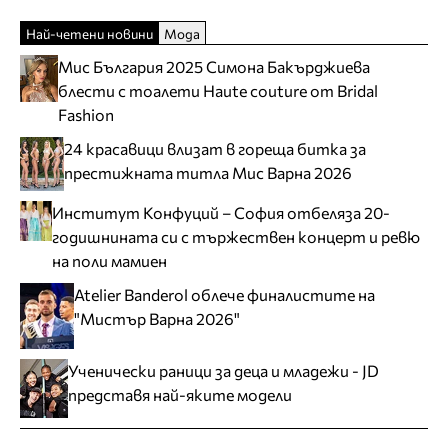
Най-четени новини
Мода
Мис България 2025 Симона Бакърджиева
блести с тоалети Haute couture от Bridal
Fashion
24 красавици влизат в гореща битка за
престижната титла Мис Варна 2026
Институт Конфуций – София отбеляза 20-
годишнината си с тържествен концерт и ревю
на поли мамиен
Atelier Banderol облече финалистите на
"Мистър Варна 2026"
Ученически раници за деца и младежи - JD
представя най-яките модели