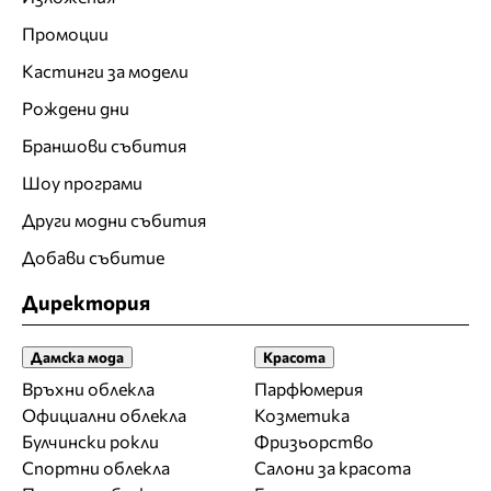
Промоции
Кастинги за модели
Рождени дни
Браншови събития
Шоу програми
Други модни събития
Добави събитие
Директория
Дамска мода
Красота
Връхни облекла
Парфюмерия
Официални облекла
Козметика
Булчински рокли
Фризьорство
Спортни облекла
Салони за красота