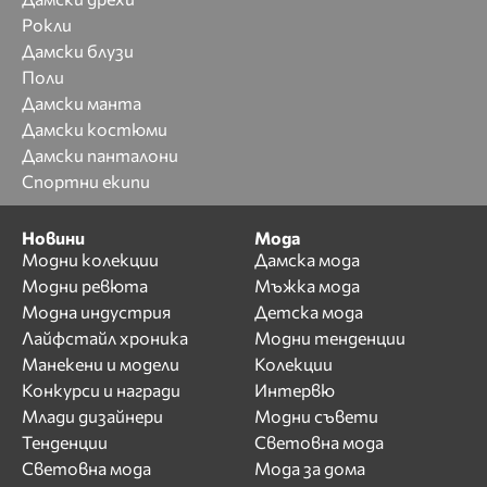
Рокли
Дамски блузи
Поли
Дамски манта
Дамски костюми
Дамски панталони
Спортни екипи
Новини
Мода
Модни колекции
Дамска мода
Модни ревюта
Мъжка мода
Модна индустрия
Детска мода
Лайфстайл хроника
Модни тенденции
Манекени и модели
Колекции
Конкурси и награди
Интервю
Млади дизайнери
Модни съвети
Тенденции
Световна мода
Световна мода
Мода за дома