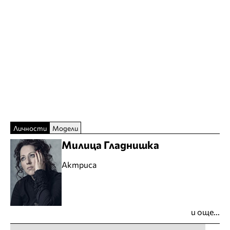
Личности
Модели
Милица Гладнишка
Актриса
и още...