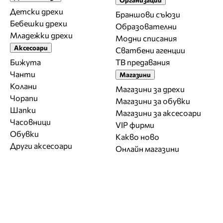
Детски дрехи
Браншови съюзи
Бебешки дрехи
Образователни
Младежки дрехи
Модни списания
Аксесоари
Сватбени агенции
Бижута
ТВ предавания
Чанти
Магазини
Колани
Магазини за дрехи
Чорапи
Магазини за обувки
Шапки
Магазини за aксесоари
Часовници
VIP фирми
Обувки
Какво ново
Други аксесоари
Онлайн магазини