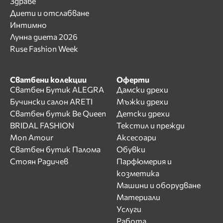
Здраве
Диети и отслабване
Интимно
Лунна диета 2026
Ruse Fashion Week
Сватбени колекции
Оферти
Сватбен Бутик ALEGRA
Дамски дрехи
Бучински салон ARETI
Мъжки дрехи
Сватбен бутик Be Queen
Детски дрехи
BRIDAL FASHION
Текстил и прежди
Mon Amour
Аксесоари
Сватбен бутик Палома
Обувки
Стоян Радичев
Парфюмерия и
козметика
Машини и оборудване
Материали
Услуги
Работа