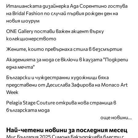
Италианската дизайнерка Ада Сорентино гостува
на Bridal Fashion по случай първия рожден ден на
новия шоурум
ONE Gallery постави важен акцент върху
колекционерството
Жените, които превърнаха стила в безсмъртие
Академията за мода се включи в каузата "Подкрепи
една мечта"
Български и чуждестранни художници бяха
представени от Десислава Зафирова на Monaco Art
Week
Pelagia Stage Couture открива нова страница в
българската мода
още новини...
Най-четени новини за последния месец
Мис България 2025 Симона Бакърджиева блести с