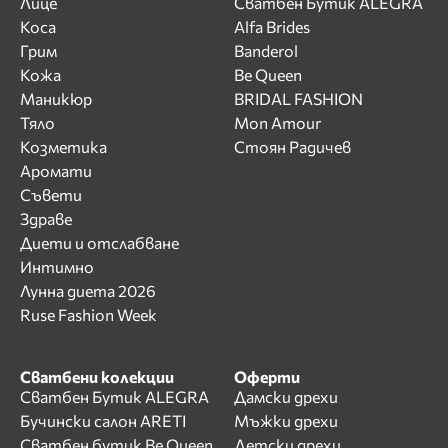
Лице
Сватбен Бутик ALEGRA
Коса
Alfa Brides
Грим
Banderol
Кожа
Be Queen
Маникюр
BRIDAL FASHION
Тяло
Mon Amour
Козметика
Стоян Радичев
Аромати
Съвети
Здраве
Диети и отслабване
Интимно
Лунна диета 2026
Ruse Fashion Week
Сватбени колекции
Оферти
Сватбен Бутик ALEGRA
Дамски дрехи
Бучински салон ARETI
Мъжки дрехи
Сватбен бутик Be Queen
Детски дрехи