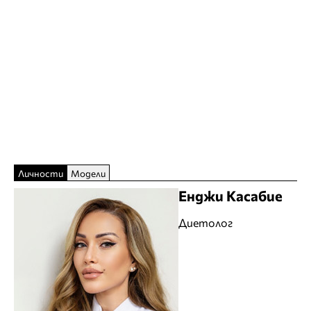
Личности
Модели
Енджи Касабие
Диетолог