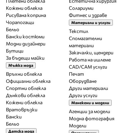
Плетени облекла
Естетична хирургия
Кожени облекла
Солариуми
Рисувана коприна
Фитнес и здраве
Чорапогащи
Материали и услуги
Бельо
Текстил
Бански костюми
Спомагателни
Модни дизайнери
материали
Бутици
Закачалки, щендери
За бъдещи майки
Работа на ишлеме
Мъжка мода
CAD/CAM услуги
Връхни облекла
Печат
Официални облекла
Оборудване
Спортни облекла
Други материали
Дънкови облекла
Други услуги
Кожени облекла
Манекени и модели
Вратовръзки
Агенции за модели
Бански
Модна фотография
Бельо
Модели
Детска мода
Организации