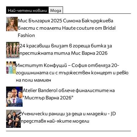
Най-четени новини
Мода
Мис България 2025 Симона Бакърджиева
блести с тоалети Haute couture от Bridal
Fashion
24 красавици влизат в гореща битка за
престижната титла Мис Варна 2026
Институт Конфуций – София отбеляза 20-
годишнината си с тържествен концерт и ревю
на поли мамиен
Atelier Banderol облече финалистите на
"Мистър Варна 2026"
Ученически раници за деца и младежи - JD
представя най-яките модели