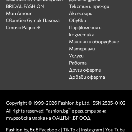
BRIDAL FASHION
Текстил и прежди
Mon Amour
Аксесоари
Сватбен бутик Палома
Обувки
Стоян Радичев
Парфюмерия и
козметика
Машини и оборудване
Материали
Услуги
Работа
Други оферти
Добави оферта
Copyright © 1999-2026 Fashion.bg Ltd. ISSN 2535-0102
®
All rights reserved! Fashion.bg
е регистрирана
търговска марка на ФАШЪН.БГ ООД.
Fashion.bg във
Facebook
|
TikTok
|
Instagram
|
You Tube