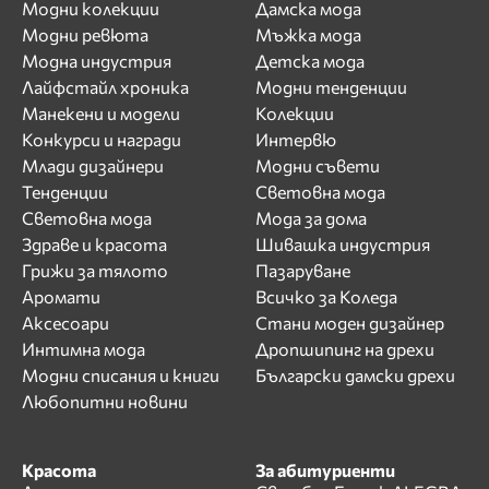
Модни колекции
Дамска мода
Модни ревюта
Мъжка мода
Модна индустрия
Детска мода
Лайфстайл хроника
Модни тенденции
Манекени и модели
Колекции
Конкурси и награди
Интервю
Млади дизайнери
Модни съвети
Тенденции
Световна мода
Световна мода
Мода за дома
Здраве и красота
Шивашка индустрия
Грижи за тялото
Пазаруване
Аромати
Всичко за Коледа
Аксесоари
Стани моден дизайнер
Интимна мода
Дропшипинг на дрехи
Модни списания и книги
Български дамски дрехи
Любопитни новини
Красота
За абитуриенти