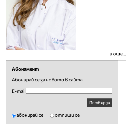
и още...
Абонамент
Абонирай се за новото в сайта
E-mail
Потвърди
абонирай се
отпиши се