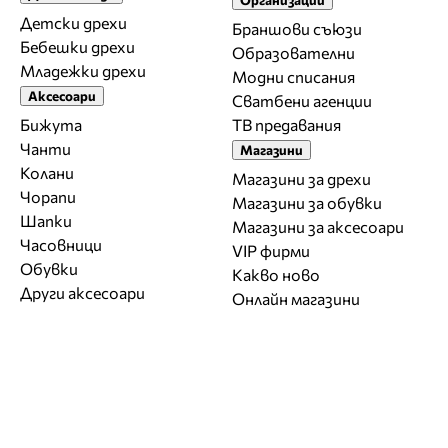
Детски дрехи
Браншови съюзи
Бебешки дрехи
Образователни
Младежки дрехи
Модни списания
Аксесоари
Сватбени агенции
Бижута
ТВ предавания
Чанти
Магазини
Колани
Магазини за дрехи
Чорапи
Магазини за обувки
Шапки
Магазини за aксесоари
Часовници
VIP фирми
Обувки
Какво ново
Други аксесоари
Онлайн магазини