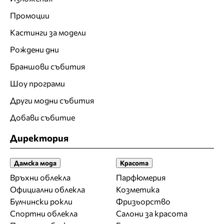
Промоции
Кастинги за модели
Рождени дни
Браншови събития
Шоу програми
Други модни събития
Добави събитие
Директория
Дамска мода
Красота
Връхни облекла
Парфюмерия
Официални облекла
Козметика
Булчински рокли
Фризьорство
Спортни облекла
Салони за красота