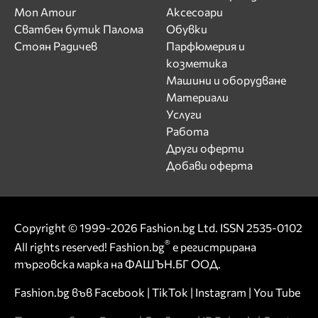
Mon Amour
Аксесоари
Сватбен бутик Палома
Обувки
Стоян Радичев
Парфюмерия и
козметика
Машини и оборудване
Материали
Услуги
Работа
Други оферти
Добави оферта
Copyright © 1999-2026 Fashion.bg Ltd. ISSN 2535-0102
®
All rights reserved! Fashion.bg
е регистрирана
търговска марка на ФАШЪН.БГ ООД.
Fashion.bg във
Facebook
|
TikTok
|
Instagram
|
You Tube