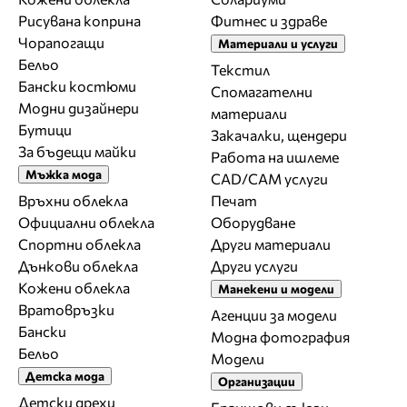
Рисувана коприна
Фитнес и здраве
Чорапогащи
Материали и услуги
Бельо
Текстил
Бански костюми
Спомагателни
Модни дизайнери
материали
Бутици
Закачалки, щендери
За бъдещи майки
Работа на ишлеме
Мъжка мода
CAD/CAM услуги
Връхни облекла
Печат
Официални облекла
Оборудване
Спортни облекла
Други материали
Дънкови облекла
Други услуги
Кожени облекла
Манекени и модели
Вратовръзки
Агенции за модели
Бански
Модна фотография
Бельо
Модели
Детска мода
Организации
Детски дрехи