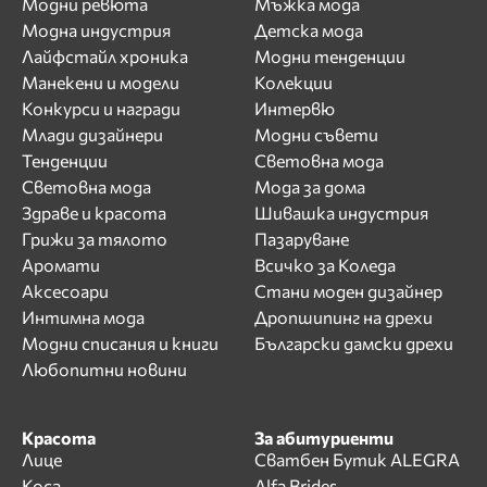
Модни ревюта
Мъжка мода
Модна индустрия
Детска мода
Лайфстайл хроника
Модни тенденции
Манекени и модели
Колекции
Конкурси и награди
Интервю
Млади дизайнери
Модни съвети
Тенденции
Световна мода
Световна мода
Мода за дома
Здраве и красота
Шивашка индустрия
Грижи за тялото
Пазаруване
Аромати
Всичко за Коледа
Аксесоари
Стани моден дизайнер
Интимна мода
Дропшипинг на дрехи
Модни списания и книги
Български дамски дрехи
Любопитни новини
Красота
За абитуриенти
Лице
Сватбен Бутик ALEGRA
Коса
Alfa Brides