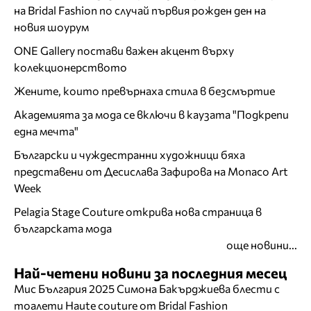
на Bridal Fashion по случай първия рожден ден на
новия шоурум
ONE Gallery постави важен акцент върху
колекционерството
Жените, които превърнаха стила в безсмъртие
Академията за мода се включи в каузата "Подкрепи
една мечта"
Български и чуждестранни художници бяха
представени от Десислава Зафирова на Monaco Art
Week
Pelagia Stage Couture открива нова страница в
българската мода
още новини...
Най-четени новини за последния месец
Мис България 2025 Симона Бакърджиева блести с
тоалети Haute couture от Bridal Fashion