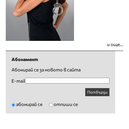
и още...
Абонамент
Абонирай се за новото в сайта
E-mail
Потвърди
абонирай се
отпиши се