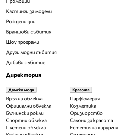
Промоции
Кастинги за модели
Рождени дни
Браншови събития
Шоу програми
Други модни събития
Добави събитие
Директория
Дамска мода
Красота
Връхни облекла
Парфюмерия
Официални облекла
Козметика
Булчински рокли
Фризьорство
Спортни облекла
Салони за красота
Плетени облекла
Естетична хирургия
Кожени облекла
Солариуми