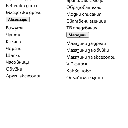
Браншови съюзи
Бебешки дрехи
Образователни
Младежки дрехи
Модни списания
Аксесоари
Сватбени агенции
Бижута
ТВ предавания
Чанти
Магазини
Колани
Магазини за дрехи
Чорапи
Магазини за обувки
Шапки
Магазини за aксесоари
Часовници
VIP фирми
Обувки
Какво ново
Други аксесоари
Онлайн магазини