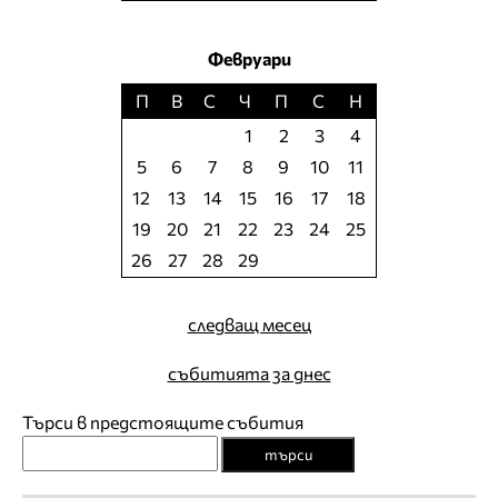
Февруари
П
В
С
Ч
П
С
Н
1
2
3
4
5
6
7
8
9
10
11
12
13
14
15
16
17
18
19
20
21
22
23
24
25
26
27
28
29
следващ месец
събитията за днес
Търси в предстоящите събития
търси