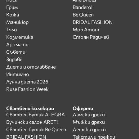
Грим
Banderol
Кожа
Be Queen
Маникюр
BRIDAL FASHION
Тяло
Mon Amour
Козметика
Стоян Радичев
Аромати
Съвети
Здраве
Диети и отслабване
Интимно
Лунна диета 2026
Ruse Fashion Week
Сватбени колекции
Оферти
Сватбен Бутик ALEGRA
Дамски дрехи
Бучински салон ARETI
Мъжки дрехи
Сватбен бутик Be Queen
Детски дрехи
BRIDAL FASHION
Текстил и прежди