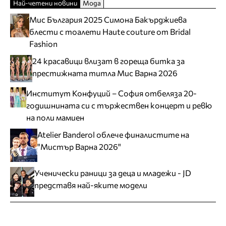
Най-четени новини
Мода
Мис България 2025 Симона Бакърджиева
блести с тоалети Haute couture от Bridal
Fashion
24 красавици влизат в гореща битка за
престижната титла Мис Варна 2026
Институт Конфуций – София отбеляза 20-
годишнината си с тържествен концерт и ревю
на поли мамиен
Atelier Banderol облече финалистите на
"Мистър Варна 2026"
Ученически раници за деца и младежи - JD
представя най-яките модели