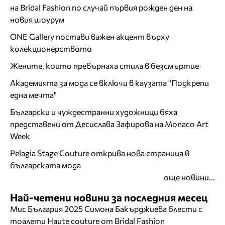
на Bridal Fashion по случай първия рожден ден на
новия шоурум
ONE Gallery постави важен акцент върху
колекционерството
Жените, които превърнаха стила в безсмъртие
Академията за мода се включи в каузата "Подкрепи
една мечта"
Български и чуждестранни художници бяха
представени от Десислава Зафирова на Monaco Art
Week
Pelagia Stage Couture открива нова страница в
българската мода
още новини...
Най-четени новини за последния месец
Мис България 2025 Симона Бакърджиева блести с
тоалети Haute couture от Bridal Fashion