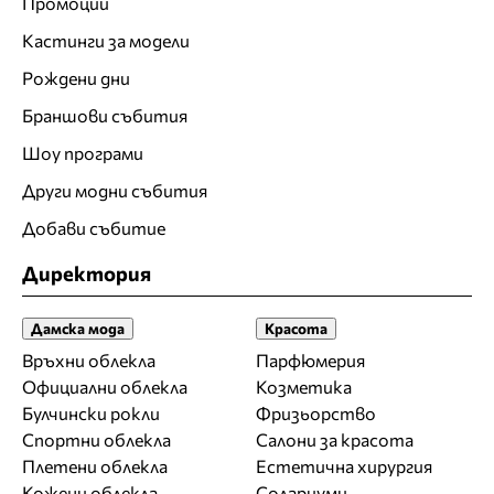
Промоции
Кастинги за модели
Рождени дни
Браншови събития
Шоу програми
Други модни събития
Добави събитие
Директория
Дамска мода
Красота
Връхни облекла
Парфюмерия
Официални облекла
Козметика
Булчински рокли
Фризьорство
Спортни облекла
Салони за красота
Плетени облекла
Естетична хирургия
Кожени облекла
Солариуми