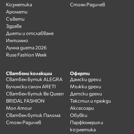
Козметика
Стоян Радичев
Аромати
Съвети
Здраве
Диети и отслабване
Интимно
Лунна диета 2026
Ruse Fashion Week
Сватбени колекции
Оферти
Сватбен Бутик ALEGRA
Дамски дрехи
Бучински салон ARETI
Мъжки дрехи
Сватбен бутик Be Queen
Детски дрехи
BRIDAL FASHION
Текстил и прежди
Mon Amour
Аксесоари
Сватбен бутик Палома
Обувки
Стоян Радичев
Парфюмерия и
козметика