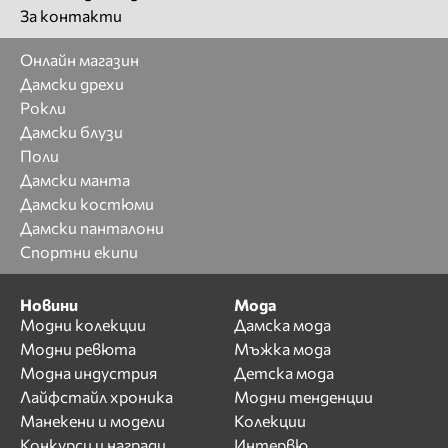
За контакти
Онлайн магазин
Дамски дрехи
Рокли
Дамски блузи
Поли
Дамски манта
Дамски костюми
Дамски панталони
Спортни екипи
Новини
Мода
Модни колекции
Дамска мода
Модни ревюта
Мъжка мода
Модна индустрия
Детска мода
Лайфстайл хроника
Модни тенденции
Манекени и модели
Колекции
Конкурси и награди
Интервю