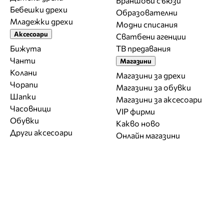
Браншови съюзи
Бебешки дрехи
Образователни
Младежки дрехи
Модни списания
Аксесоари
Сватбени агенции
Бижута
ТВ предавания
Чанти
Магазини
Колани
Магазини за дрехи
Чорапи
Магазини за обувки
Шапки
Магазини за aксесоари
Часовници
VIP фирми
Обувки
Какво ново
Други аксесоари
Онлайн магазини