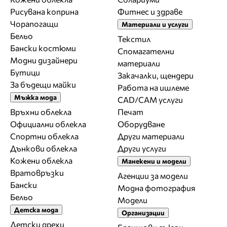
Рисувана коприна
Фитнес и здраве
Чорапогащи
Материали и услуги
Бельо
Текстил
Бански костюми
Спомагателни
Модни дизайнери
материали
Бутици
Закачалки, щендери
За бъдещи майки
Работа на ишлеме
Мъжка мода
CAD/CAM услуги
Връхни облекла
Печат
Официални облекла
Оборудване
Спортни облекла
Други материали
Дънкови облекла
Други услуги
Кожени облекла
Манекени и модели
Вратовръзки
Агенции за модели
Бански
Модна фотография
Бельо
Модели
Детска мода
Организации
Детски дрехи