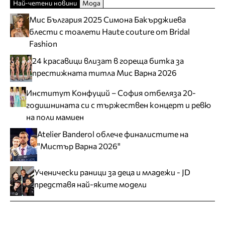
Най-четени новини
Мода
Мис България 2025 Симона Бакърджиева
блести с тоалети Haute couture от Bridal
Fashion
24 красавици влизат в гореща битка за
престижната титла Мис Варна 2026
Институт Конфуций – София отбеляза 20-
годишнината си с тържествен концерт и ревю
на поли мамиен
Atelier Banderol облече финалистите на
"Мистър Варна 2026"
Ученически раници за деца и младежи - JD
представя най-яките модели