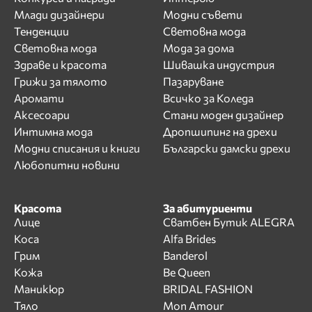
Млади дизайнери
Модни съвети
Тенденции
Световна мода
Световна мода
Мода за дома
Здраве и красота
Шивашка индустрия
Грижи за тялото
Пазаруване
Аромати
Всичко за Коледа
Аксесоари
Стани моден дизайнер
Интимна мода
Дропшипинг на дрехи
Модни списания и книги
Български дамски дрехи
Любопитни новини
Красота
За абитуриенти
Лице
Сватбен Бутик ALEGRA
Коса
Alfa Brides
Грим
Banderol
Кожа
Be Queen
Маникюр
BRIDAL FASHION
Тяло
Mon Amour