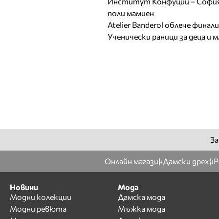
Институт Конфуций – София 
поли мамиен
Atelier Banderol облече фина
Ученически раници за деца и 
За
Онлайн магазин
Дамски дрехи
Р
Новини
Мода
Модни колекции
Дамска мода
Модни ревюта
Мъжка мода