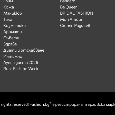
Грим
Banderol
Кожа
Be Queen
Маникюр
BRIDAL FASHION
Тяло
Mon Amour
Козметика
Стоян Радичев
Аромати
Съвети
Здраве
Диети и отслабване
Интимно
Лунна диета 2026
Ruse Fashion Week
®
rights reserved! Fashion.bg
е регистрирана търговска ма