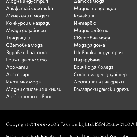
Модна индустрия
Детска мода
Лайфстайл хроника
Модни тенденции
Манекени и модели
Колекции
Конкурси и награди
Интервю
Млади дизайнери
Модни съвети
Тенденции
Световна мода
Световна мода
Мода за дома
Здраве и красота
Шивашка индустрия
Грижи за тялото
Пазаруване
Аромати
Всичко за Коледа
Аксесоари
Стани моден дизайнер
Интимна мода
Дропшипинг на дрехи
Модни списания и книги
Български дамски дрехи
Любопитни новини
Copyright © 1999-2026 Fashion.bg Ltd. ISSN 2535-0102 All 
Fashion.bg във
Facebook
|
TikTok
|
Instagram
|
You Tube