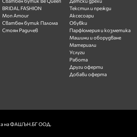
Сватбен бутик Be Queen
Детски дрехи
BRIDAL FASHION
Текстил и прежди
Mon Amour
Аксесоари
Сватбен бутик Палома
Обувки
Стоян Радичев
Парфюмерия и козметика
Машини и оборудване
Материали
Услуги
Работа
Други оферти
Добави оферта
рка на ФАШЪН.БГ ООД.