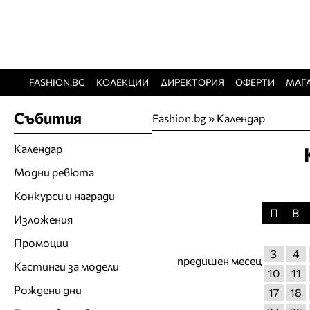
FASHION.BG
КОЛЕКЦИИ
ДИРЕКТОРИЯ
ОФЕРТИ
МАГ
Събития
Fashion.bg
»
Календар
Календар
Модни ревюта
Конкурси и награди
П
В
Изложения
Промоции
3
4
предишен месец
Кастинги за модели
10
11
Рождени дни
17
18