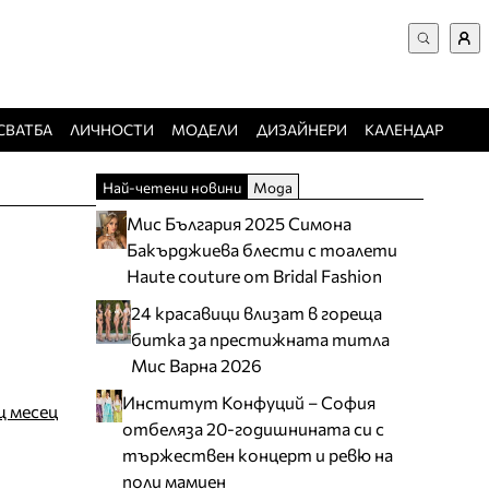
ВХОД за потребители
Търси в сайта
Забравена парола
СВАТБА
ЛИЧНОСТИ
МОДЕЛИ
ДИЗАЙНЕРИ
КАЛЕНДАР
Регистрация
Най-четени новини
Мода
Добавяне на фирма
Мис България 2025 Симона
Защо да се регистрирам
Бакърджиева блести с тоалети
Haute couture от Bridal Fashion
24 красавици влизат в гореща
битка за престижната титла
Мис Варна 2026
Институт Конфуций – София
щ месец
отбеляза 20-годишнината си с
тържествен концерт и ревю на
поли мамиен