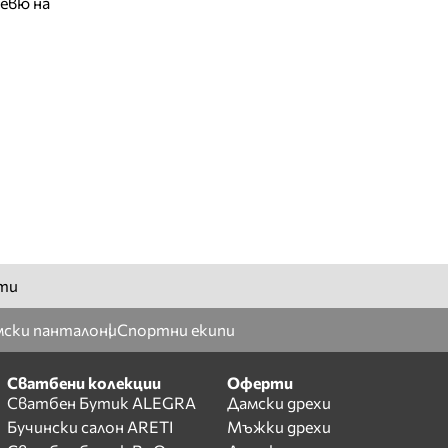
евю на
ти
ски панталони
Спортни екипи
Сватбени колекции
Оферти
Сватбен Бутик ALEGRA
Дамски дрехи
Бучински салон ARETI
Мъжки дрехи