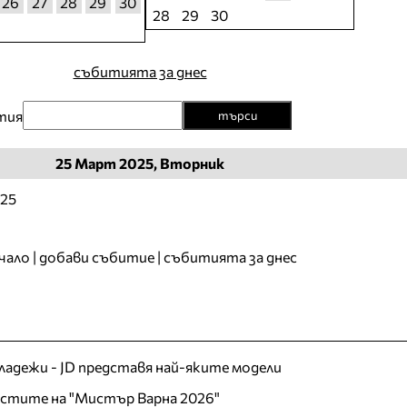
26
27
28
29
30
28
29
30
събитията за днес
тия
търси
25
Март
2025, Вторник
025
чало
|
добави събитие
|
събитията за днес
младежи - JD представя най-яките модели
листите на "Мистър Варна 2026"