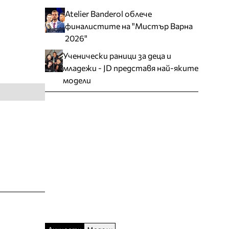
Atelier Banderol облече
финалистите на "Мистър Варна
2026"
Ученически раници за деца и
младежи - JD представя най-яките
модели