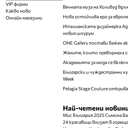
Модели
Образователни
Бански костюми
VIP фирми
Магазини за дрехи
Обувки
Вечната муза на Холивуд вдъ
Работа на ишлеме
Солариуми
Какво ново
Модни списания
Модни дизайнери
Магазини за обувки
Други аксесоари
CAD/CAM услуги
Фитнес и здраве
Нова устойчива ера за евро
Онлайн магазини
Сватбени агенции
Бутици
Магазини за aксесоари
Печат
Италианската дизайнерка Ада 
ТВ предавания
За бъдещи майки
Оборудване
новия шоурум
Други материали
ONE Gallery постави важен 
Други услуги
Жените, които превърнаха с
Академията за мода се включ
Български и чуждестранни ху
Week
Pelagia Stage Couture открив
Най-четени новини
Мис България 2025 Симона Ба
24 красавици влизат в горе