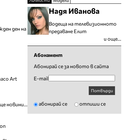
Личности
Модели
Надя Иванова
Водеща на телевизионното
жден ден на
предаване Елит
и още...
Абонамент
Абонирай се за новото в сайта
E-mail
aco Art
Потвърди
абонирай се
отпиши се
ще новини...
ion