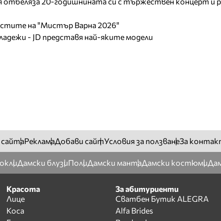
отбеляза 20-годишнината си с тържествен концерт и р
листите на "Мистър Варна 2026"
младежи - JD представя най-яките модели
 сайта
Реклама
Добави сайт
Условия за ползване
За контак
окли
Дамски блузи
Поли
Дамски манта
Дамски костюми
Дам
Красота
За абитуриенти
Лице
Сватбен Бутик ALEGRA
Коса
Alfa Brides