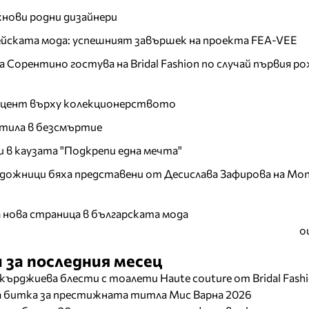
хнови родни дизайнери
пейската мода: успешният завършек на проекта FEA-VEE
Сорентино гостува на Bridal Fashion по случай първия ро
акцент върху колекционерството
тила в безсмъртие
и в каузата "Подкрепи една мечта"
дожници бяха представени от Десислава Зафирова на Mon
а нова страница в българската мода
о
 за последния месец
кърджиева блести с тоалети Haute couture от Bridal Fash
ща битка за престижната титла Мис Варна 2026