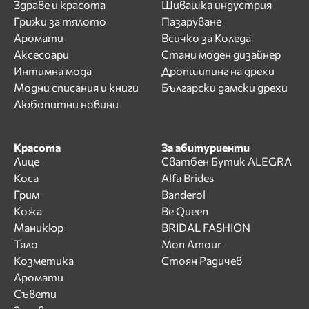
Здраве и красота
Шивашка индустрия
Грижи за тялото
Пазаруване
Аромати
Всичко за Коледа
Аксесоари
Стани моден дизайнер
Интимна мода
Дропшипинг на дрехи
Модни списания и книги
Български дамски дрехи
Любопитни новини
Красота
За абитуриенти
Лице
Сватбен Бутик ALEGRA
Коса
Alfa Brides
Грим
Banderol
Кожа
Be Queen
Маникюр
BRIDAL FASHION
Тяло
Mon Amour
Козметика
Стоян Радичев
Аромати
Съвети