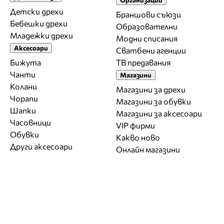
Детски дрехи
Браншови съюзи
Бебешки дрехи
Образователни
Младежки дрехи
Модни списания
Аксесоари
Сватбени агенции
Бижута
ТВ предавания
Чанти
Магазини
Колани
Магазини за дрехи
Чорапи
Магазини за обувки
Шапки
Магазини за aксесоари
Часовници
VIP фирми
Обувки
Какво ново
Други аксесоари
Онлайн магазини