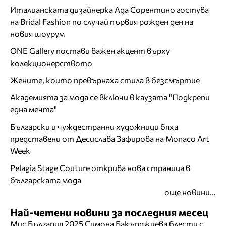
Италианската дизайнерка Ада Сорентино гостува
на Bridal Fashion по случай първия рожден ден на
новия шоурум
ONE Gallery постави важен акцент върху
колекционерството
Жените, които превърнаха стила в безсмъртие
Академията за мода се включи в каузата "Подкрепи
една мечта"
Български и чуждестранни художници бяха
представени от Десислава Зафирова на Monaco Art
Week
Pelagia Stage Couture открива нова страница в
българската мода
още новини...
Най-четени новини за последния месец
Мис България 2025 Симона Бакърджиева блести с