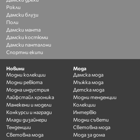
Рокли
Дамски блузи
Поли
Дамски манта
Дамски костюми
Дамски панталони
Спортни екипи
Новини
Мода
Модни колекции
Дамска мода
Модни ревюта
Мъжка мода
Модна индустрия
Детска мода
Лайфстайл хроника
Модни тенденции
Манекени и модели
Колекции
Конкурси и награди
Интервю
Млади дизайнери
Модни съвети
Тенденции
Световна мода
Световна мода
Мода за дома