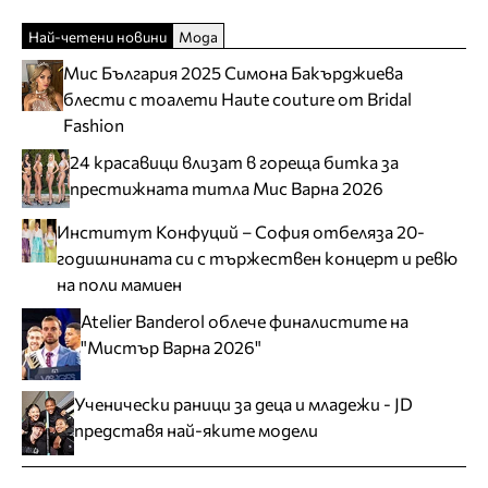
Най-четени новини
Мода
Мис България 2025 Симона Бакърджиева
блести с тоалети Haute couture от Bridal
Fashion
24 красавици влизат в гореща битка за
престижната титла Мис Варна 2026
Институт Конфуций – София отбеляза 20-
годишнината си с тържествен концерт и ревю
на поли мамиен
Atelier Banderol облече финалистите на
"Мистър Варна 2026"
Ученически раници за деца и младежи - JD
представя най-яките модели