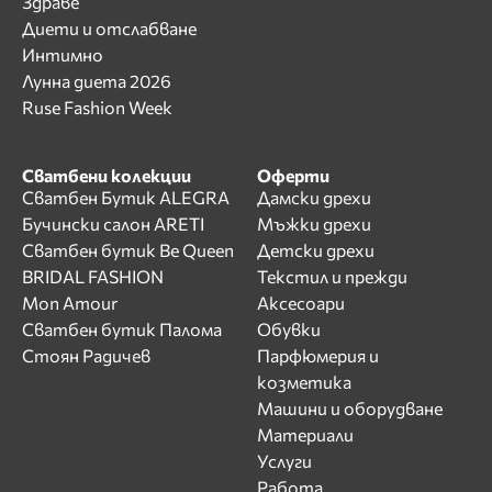
Здраве
Диети и отслабване
Интимно
Лунна диета 2026
Ruse Fashion Week
Сватбени колекции
Оферти
Сватбен Бутик ALEGRA
Дамски дрехи
Бучински салон ARETI
Мъжки дрехи
Сватбен бутик Be Queen
Детски дрехи
BRIDAL FASHION
Текстил и прежди
Mon Amour
Аксесоари
Сватбен бутик Палома
Обувки
Стоян Радичев
Парфюмерия и
козметика
Машини и оборудване
Материали
Услуги
Работа