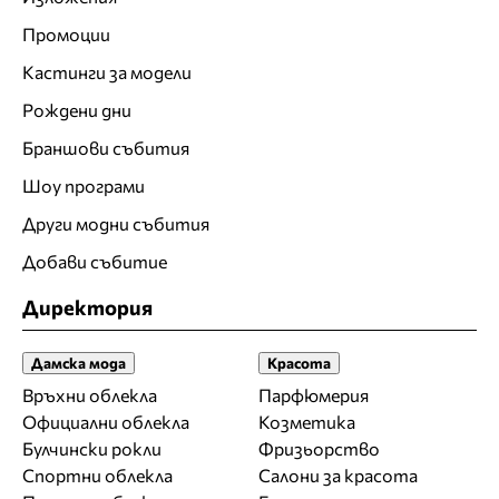
Промоции
Кастинги за модели
Рождени дни
Браншови събития
Шоу програми
Други модни събития
Добави събитие
Директория
Дамска мода
Красота
Връхни облекла
Парфюмерия
Официални облекла
Козметика
Булчински рокли
Фризьорство
Спортни облекла
Салони за красота