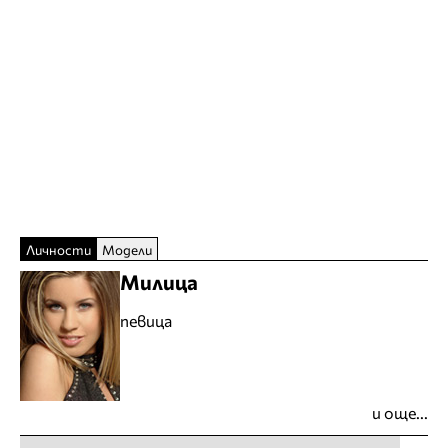
Личности
Модели
Милица
певица
и още...