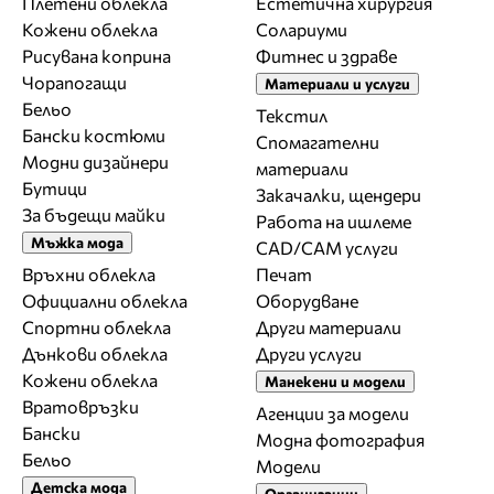
Плетени облекла
Естетична хирургия
Кожени облекла
Солариуми
Рисувана коприна
Фитнес и здраве
Чорапогащи
Материали и услуги
Бельо
Текстил
Бански костюми
Спомагателни
Модни дизайнери
материали
Бутици
Закачалки, щендери
За бъдещи майки
Работа на ишлеме
Мъжка мода
CAD/CAM услуги
Връхни облекла
Печат
Официални облекла
Оборудване
Спортни облекла
Други материали
Дънкови облекла
Други услуги
Кожени облекла
Манекени и модели
Вратовръзки
Агенции за модели
Бански
Модна фотография
Бельо
Модели
Детска мода
Организации