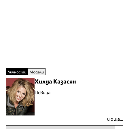
Личности
Модели
Хилда Казасян
Певица
и още...