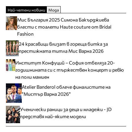
Най-четени новини
Мода
Мис България 2025 Симона Бакърджиева
блести с тоалети Haute couture от Bridal
Fashion
24 красавици влизат в гореща битка за
престижната титла Мис Варна 2026
Институт Конфуций – София отбеляза 20-
годишнината си с тържествен концерт и ревю
на поли мамиен
Atelier Banderol облече финалистите на
"Мистър Варна 2026"
Ученически раници за деца и младежи - JD
представя най-яките модели