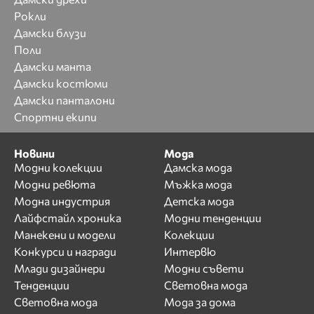
Рокли
Дамски блузи
Поли
Дамски манта
Дамски костюми
Дамски панталони
Спортни екипи
Новини
Мода
Модни колекции
Дамска мода
Модни ревюта
Мъжка мода
Модна индустрия
Детска мода
Лайфстайл хроника
Модни тенденции
Манекени и модели
Колекции
Конкурси и награди
Интервю
Млади дизайнери
Модни съвети
Тенденции
Световна мода
Световна мода
Мода за дома