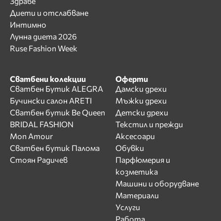
Здраве
Диети и отслабване
Интимно
Лунна диета 2026
Ruse Fashion Week
Сватбени колекции
Оферти
Сватбен Бутик ALEGRA
Дамски дрехи
Бучински салон ARETI
Мъжки дрехи
Сватбен бутик Be Queen
Детски дрехи
BRIDAL FASHION
Текстил и прежди
Mon Amour
Аксесоари
Сватбен бутик Палома
Обувки
Стоян Радичев
Парфюмерия и
козметика
Машини и оборудване
Материали
Услуги
Работа