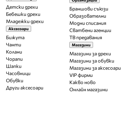
Детски дрехи
Браншови съюзи
Бебешки дрехи
Образователни
Младежки дрехи
Модни списания
Аксесоари
Сватбени агенции
Бижута
ТВ предавания
Чанти
Магазини
Колани
Магазини за дрехи
Чорапи
Магазини за обувки
Шапки
Магазини за aксесоари
Часовници
VIP фирми
Обувки
Какво ново
Други аксесоари
Онлайн магазини