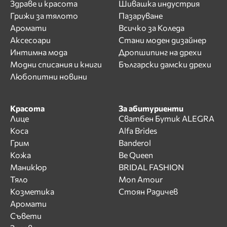
Здраве и красота
Шивашка индустрия
Грижи за тялото
Пазаруване
Аромати
Всичко за Коледа
Аксесоари
Стани моден дизайнер
Интимна мода
Дропшипинг на дрехи
Модни списания и книги
Български дамски дрехи
Любопитни новини
Красота
За абитуриенти
Лице
Сватбен Бутик ALEGRA
Коса
Alfa Brides
Грим
Banderol
Кожа
Be Queen
Маникюр
BRIDAL FASHION
Тяло
Mon Amour
Козметика
Стоян Радичев
Аромати
Съвети