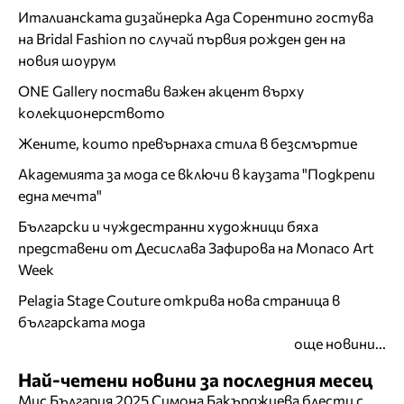
Италианската дизайнерка Ада Сорентино гостува
на Bridal Fashion по случай първия рожден ден на
новия шоурум
ONE Gallery постави важен акцент върху
колекционерството
Жените, които превърнаха стила в безсмъртие
Академията за мода се включи в каузата "Подкрепи
една мечта"
Български и чуждестранни художници бяха
представени от Десислава Зафирова на Monaco Art
Week
Pelagia Stage Couture открива нова страница в
българската мода
още новини...
Най-четени новини за последния месец
Мис България 2025 Симона Бакърджиева блести с