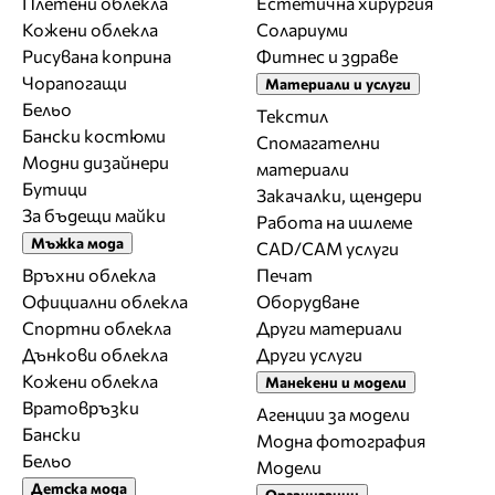
Плетени облекла
Естетична хирургия
Кожени облекла
Солариуми
Рисувана коприна
Фитнес и здраве
Чорапогащи
Материали и услуги
Бельо
Текстил
Бански костюми
Спомагателни
Модни дизайнери
материали
Бутици
Закачалки, щендери
За бъдещи майки
Работа на ишлеме
Мъжка мода
CAD/CAM услуги
Връхни облекла
Печат
Официални облекла
Оборудване
Спортни облекла
Други материали
Дънкови облекла
Други услуги
Кожени облекла
Манекени и модели
Вратовръзки
Агенции за модели
Бански
Модна фотография
Бельо
Модели
Детска мода
Организации