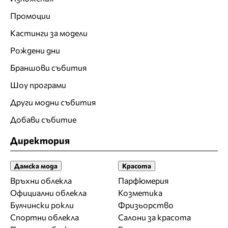
Промоции
Кастинги за модели
Рождени дни
Браншови събития
Шоу програми
Други модни събития
Добави събитие
Директория
Дамска мода
Красота
Връхни облекла
Парфюмерия
Официални облекла
Козметика
Булчински рокли
Фризьорство
Спортни облекла
Салони за красота