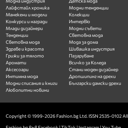
Модна индустрия
Детска мода
Лайфстайл хроника
Модни тенденции
Манекени и модели
Колекции
Конкурси и награди
Интервю
Млади дизайнери
Модни съвети
Тенденции
Световна мода
Световна мода
Мода за дома
Здраве и красота
Шивашка индустрия
Грижи за тялото
Пазаруване
Аромати
Всичко за Коледа
Аксесоари
Стани моден дизайнер
Интимна мода
Дропшипинг на дрехи
Модни списания и книги
Български дамски дрехи
Любопитни новини
Copyright © 1999-2026 Fashion.bg Ltd. ISSN 2535-0102 All 
Fashion.bg във
Facebook
|
TikTok
|
Instagram
|
You Tube