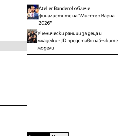
Atelier Banderol облече
финалистите на "Мистър Варна
2026"
Ученически раници за деца и
младежи - JD представя най-яките
модели