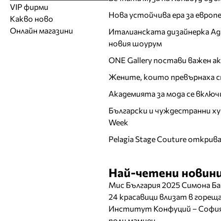
Модели
Образователни
Бански костюми
VIP фирми
Магазини за дрехи
Обувки
Работа на ишлеме
Солариуми
Нова устойчива ера за евро
Какво ново
Модни списания
Модни дизайнери
Магазини за обувки
Други аксесоари
CAD/CAM услуги
Фитнес и здраве
Онлайн магазини
Италианската дизайнерка Ада 
Сватбени агенции
Бутици
Магазини за aксесоари
Печат
новия шоурум
ТВ предавания
За бъдещи майки
Оборудване
ONE Gallery постави важен 
Други материали
Жените, които превърнаха с
Други услуги
Академията за мода се включ
Български и чуждестранни ху
Week
Pelagia Stage Couture открив
Най-четени новини
Мис България 2025 Симона Ба
24 красавици влизат в горе
Институт Конфуций – София 
поли мамиен