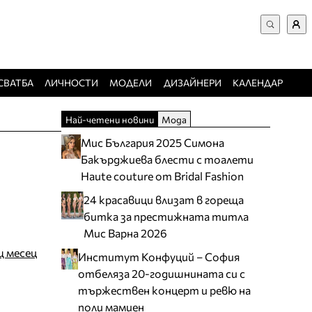
ВХОД за потребители
Търси в сайта
Забравена парола
СВАТБА
ЛИЧНОСТИ
МОДЕЛИ
ДИЗАЙНЕРИ
КАЛЕНДАР
Регистрация
Най-четени новини
Мода
Добавяне на фирма
Мис България 2025 Симона
Защо да се регистрирам
Бакърджиева блести с тоалети
Haute couture от Bridal Fashion
24 красавици влизат в гореща
битка за престижната титла
Мис Варна 2026
щ месец
Институт Конфуций – София
отбеляза 20-годишнината си с
тържествен концерт и ревю на
поли мамиен