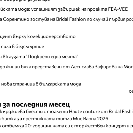
пейската мода: успешният завършек на проекта FEA-VEE
Сорентино гостува на Bridal Fashion по случай първия ро
акцент върху колекционерството
тила в безсмъртие
и в каузата "Подкрепи една мечта"
дожници бяха представени от Десислава Зафирова на Mon
а нова страница в българската мода
о
 за последния месец
кърджиева блести с тоалети Haute couture от Bridal Fash
ща битка за престижната титла Мис Варна 2026
отбеляза 20-годишнината си с тържествен концерт и р