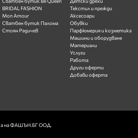
Сватбен бутик Be Queen
Детски дрехи
BRIDAL FASHION
Текстил и прежди
Mon Amour
Аксесоари
Сватбен бутик Палома
Обувки
Стоян Радичев
Парфюмерия и козметика
Машини и оборудване
Материали
Услуги
Работа
Други оферти
Добави оферта
рка на ФАШЪН.БГ ООД.