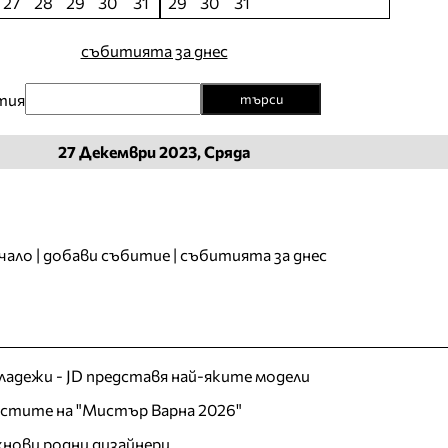
27
28
29
30
31
29
30
31
събитията за днес
тия
търси
27
Декември
2023, Сряда
чало
|
добави събитие
|
събитията за днес
младежи - JD представя най-яките модели
листите на "Мистър Варна 2026"
хнови родни дизайнери