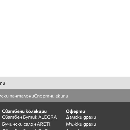
ти
ски панталони
Спортни екипи
Сватбени колекции
Оферти
Сватбен Бутик ALEGRA
Дамски дрехи
Бучински салон ARETI
Мъжки дрехи