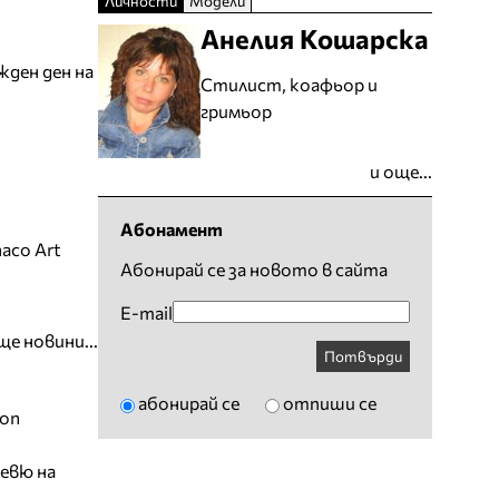
Личности
Модели
Анелия Кошарска
жден ден на
Стилист, коафьор и
гримьор
и още...
Абонамент
aco Art
Абонирай се за новото в сайта
E-mail
ще новини...
Потвърди
абонирай се
отпиши се
ion
евю на