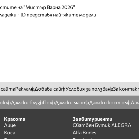
листите на "Мистър Варна 2026"
младежи - JD представя най-яките модели
 сайта
Реклама
Добави сайт
Условия за ползване
За контак
окли
Дамски блузи
Поли
Дамски манта
Дамски костюми
Дам
Красота
За абитуриенти
Лице
Сватбен Бутик ALEGRA
Коса
Alfa Brides