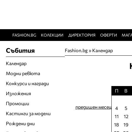
FASHION.BG
КОЛЕКЦИИ
ДИРЕКТОРИЯ
ОФЕРТИ
МАГ
Събития
Fashion.bg
»
Календар
Календар
Модни ревюта
Конкурси и награди
П
В
Изложения
Промоции
предишен месец
4
5
Кастинги за модели
11
12
Рождени дни
18
19