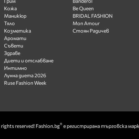
Грим
Banderol
Кожа
Be Queen
Маникюр
BRIDAL FASHION
Тяло
Mon Amour
Козметика
Стоян Радичев
Аромати
Съвети
Здраве
Диети и отслабване
Интимно
Лунна диета 2026
Ruse Fashion Week
®
rights reserved! Fashion.bg
е регистрирана търговска ма