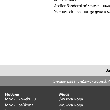
Atelier Banderol облече фина
Ученически раници за деца и 
За
Онлайн магазин
Дамски дрехи
Р
Новини
Мода
Модни колекции
Дамска мода
Модни ревюта
Мъжка мода