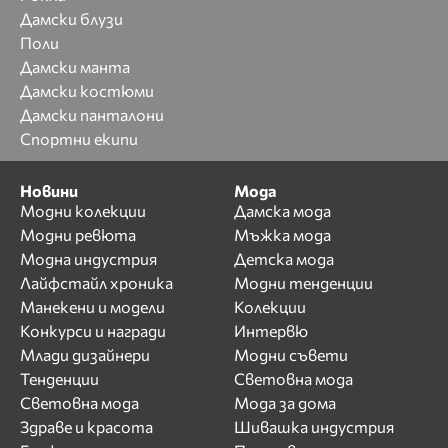
Дамски блузи
Поли
Дамски манта
Дамски костюми
Дамски панталони
Спортни екипи
Новини
Мода
Модни колекции
Дамска мода
Модни ревюта
Мъжка мода
Модна индустрия
Детска мода
Лайфстайл хроника
Модни тенденции
Манекени и модели
Колекции
Конкурси и награди
Интервю
Млади дизайнери
Модни съвети
Тенденции
Световна мода
Световна мода
Мода за дома
Здраве и красота
Шивашка индустрия