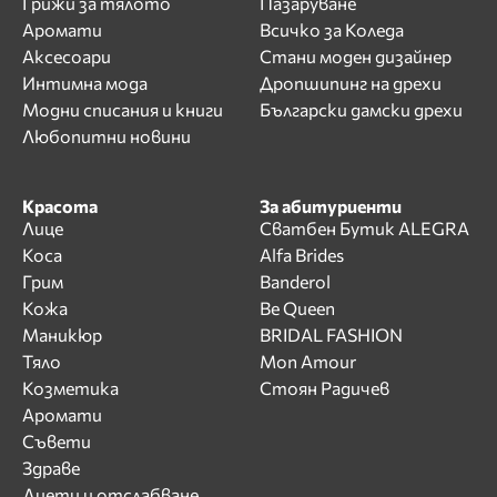
Грижи за тялото
Пазаруване
Аромати
Всичко за Коледа
Аксесоари
Стани моден дизайнер
Интимна мода
Дропшипинг на дрехи
Модни списания и книги
Български дамски дрехи
Любопитни новини
Красота
За абитуриенти
Лице
Сватбен Бутик ALEGRA
Коса
Alfa Brides
Грим
Banderol
Кожа
Be Queen
Маникюр
BRIDAL FASHION
Тяло
Mon Amour
Козметика
Стоян Радичев
Аромати
Съвети
Здраве
Диети и отслабване