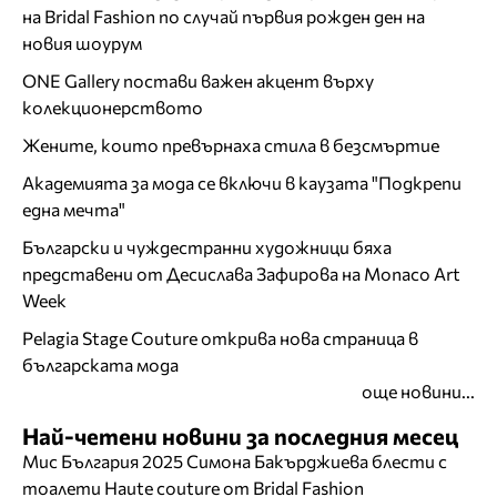
на Bridal Fashion по случай първия рожден ден на
новия шоурум
ONE Gallery постави важен акцент върху
колекционерството
Жените, които превърнаха стила в безсмъртие
Академията за мода се включи в каузата "Подкрепи
една мечта"
Български и чуждестранни художници бяха
представени от Десислава Зафирова на Monaco Art
Week
Pelagia Stage Couture открива нова страница в
българската мода
още новини...
Най-четени новини за последния месец
Мис България 2025 Симона Бакърджиева блести с
тоалети Haute couture от Bridal Fashion