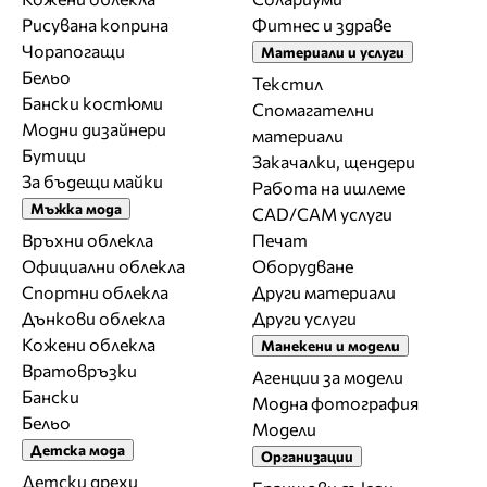
Рисувана коприна
Фитнес и здраве
Чорапогащи
Материали и услуги
Бельо
Текстил
Бански костюми
Спомагателни
Модни дизайнери
материали
Бутици
Закачалки, щендери
За бъдещи майки
Работа на ишлеме
Мъжка мода
CAD/CAM услуги
Връхни облекла
Печат
Официални облекла
Оборудване
Спортни облекла
Други материали
Дънкови облекла
Други услуги
Кожени облекла
Манекени и модели
Вратовръзки
Агенции за модели
Бански
Модна фотография
Бельо
Модели
Детска мода
Организации
Детски дрехи