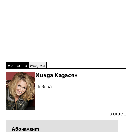
Личности
Модели
Хилда Казасян
Певица
и още...
Абонамент