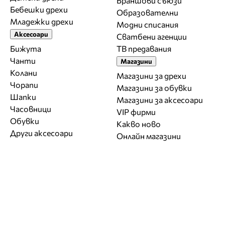
Браншови съюзи
Бебешки дрехи
Образователни
Младежки дрехи
Модни списания
Аксесоари
Сватбени агенции
Бижута
ТВ предавания
Чанти
Магазини
Колани
Магазини за дрехи
Чорапи
Магазини за обувки
Шапки
Магазини за aксесоари
Часовници
VIP фирми
Обувки
Какво ново
Други аксесоари
Онлайн магазини