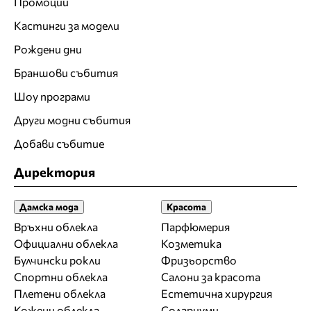
Промоции
Кастинги за модели
Рождени дни
Браншови събития
Шоу програми
Други модни събития
Добави събитие
Директория
Дамска мода
Красота
Връхни облекла
Парфюмерия
Официални облекла
Козметика
Булчински рокли
Фризьорство
Спортни облекла
Салони за красота
Плетени облекла
Естетична хирургия
Кожени облекла
Солариуми