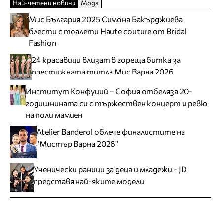
Най-четени новини
Мода
Мис България 2025 Симона Бакърджиева
блести с тоалети Haute couture от Bridal
Fashion
24 красавици влизат в гореща битка за
престижната титла Мис Варна 2026
Институт Конфуций – София отбеляза 20-
годишнината си с тържествен концерт и ревю
на поли мамиен
Atelier Banderol облече финалистите на
"Мистър Варна 2026"
Ученически раници за деца и младежи - JD
представя най-яките модели