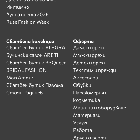
Интимно
Лунна диета 2026
Ruse Fashion Week
Сватбени колекции
Оферти
Сватбен Бутик ALEGRA
Дамски дрехи
Бучински салон ARETI
Мъжки дрехи
Сватбен бутик Be Queen
Детски дрехи
BRIDAL FASHION
Текстил и прежди
Mon Amour
Аксесоари
Сватбен бутик Палома
Обувки
Стоян Радичев
Парфюмерия и
козметика
Машини и оборудване
Материали
Услуги
Работа
Други оферти