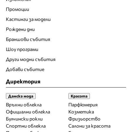
Промоции
Кастинги за модели
Рождени дни
Браншови събития
Шоу програми
Други модни събития
Добави събитие
Директория
Дамска мода
Красота
Връхни облекла
Парфюмерия
Официални облекла
Козметика
Булчински рокли
Фризьорство
Спортни облекла
Салони за красота