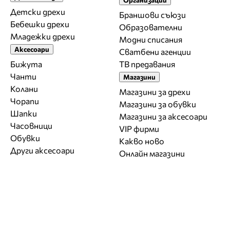
Детски дрехи
Браншови съюзи
Бебешки дрехи
Образователни
Младежки дрехи
Модни списания
Аксесоари
Сватбени агенции
Бижута
ТВ предавания
Чанти
Магазини
Колани
Магазини за дрехи
Чорапи
Магазини за обувки
Шапки
Магазини за aксесоари
Часовници
VIP фирми
Обувки
Какво ново
Други аксесоари
Онлайн магазини