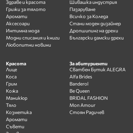
Здраве и красота
Шивашка индустрия
Грижи за тялото
Пазаруване
Аромати
Всичко за Коледа
Аксесоари
Стани моден дизайнер
Интимна мода
Дропшипинг на дрехи
Модни списания и книги
Български дамски дрехи
Любопитни новини
Красота
За абитуриенти
Лице
Сватбен Бутик ALEGRA
Коса
Alfa Brides
Грим
Banderol
Кожа
Be Queen
Маникюр
BRIDAL FASHION
Тяло
Mon Amour
Козметика
Стоян Радичев
Аромати
Съвети