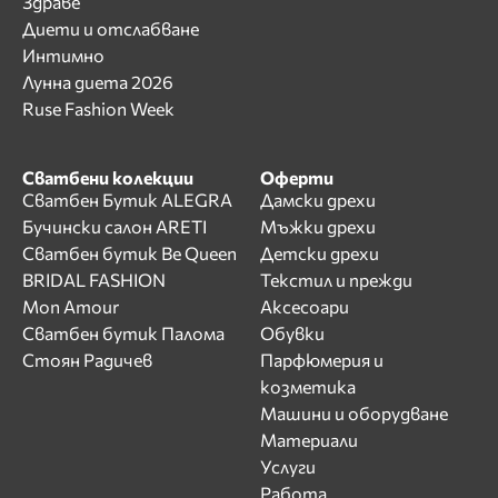
Здраве
Диети и отслабване
Интимно
Лунна диета 2026
Ruse Fashion Week
Сватбени колекции
Оферти
Сватбен Бутик ALEGRA
Дамски дрехи
Бучински салон ARETI
Мъжки дрехи
Сватбен бутик Be Queen
Детски дрехи
BRIDAL FASHION
Текстил и прежди
Mon Amour
Аксесоари
Сватбен бутик Палома
Обувки
Стоян Радичев
Парфюмерия и
козметика
Машини и оборудване
Материали
Услуги
Работа