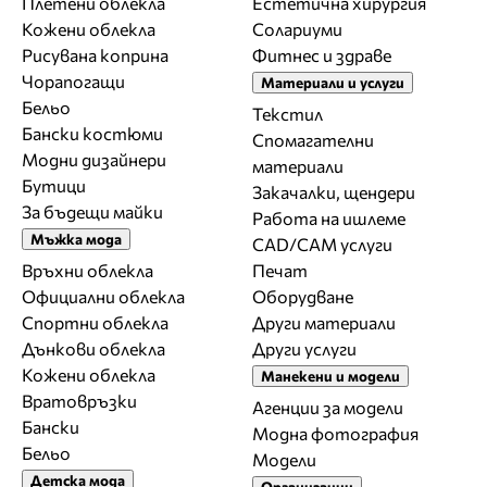
Плетени облекла
Естетична хирургия
Кожени облекла
Солариуми
Рисувана коприна
Фитнес и здраве
Чорапогащи
Материали и услуги
Бельо
Текстил
Бански костюми
Спомагателни
Модни дизайнери
материали
Бутици
Закачалки, щендери
За бъдещи майки
Работа на ишлеме
Мъжка мода
CAD/CAM услуги
Връхни облекла
Печат
Официални облекла
Оборудване
Спортни облекла
Други материали
Дънкови облекла
Други услуги
Кожени облекла
Манекени и модели
Вратовръзки
Агенции за модели
Бански
Модна фотография
Бельо
Модели
Детска мода
Организации