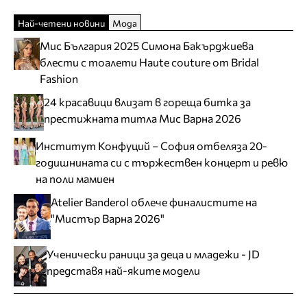
Най-четени новини
Мода
Мис България 2025 Симона Бакърджиева
блести с тоалети Haute couture от Bridal
Fashion
24 красавици влизат в гореща битка за
престижната титла Мис Варна 2026
Институт Конфуций – София отбеляза 20-
годишнината си с тържествен концерт и ревю
на поли мамиен
Atelier Banderol облече финалистите на
"Мистър Варна 2026"
Ученически раници за деца и младежи - JD
представя най-яките модели