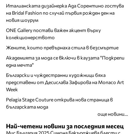
Италианската дизайнерка Ада Сорентино гостува
на Bridal Fashion по случай първия рожден ден на
новия шоурум
ONE Gallery постави важен акцент върху
колекционерството
Жените, които превърнаха стила в безсмъртие
Академията за мода се включи в каузата "Подкрепи
една мечта"
Български и чуждестранни художници бяха
представени от Десислава Зафирова на Monaco Art
Week
Pelagia Stage Couture открива нова страница в
българската мода
още новини...
Най-четени новини за последния месец
Мис България 2025 Симона Бакърджиева блести с