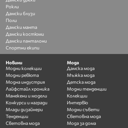
Рокли
Дамски блузи
Поли
Дамски манта
Дамски костюми
Дамски панталони
Спортни екипи
Новини
Мода
Модни колекции
Дамска мода
Модни ревюта
Мъжка мода
Модна индустрия
Детска мода
Лайфстайл хроника
Модни тенденции
Манекени и модели
Колекции
Конкурси и награди
Интервю
Млади дизайнери
Модни съвети
Тенденции
Световна мода
Световна мода
Мода за дома