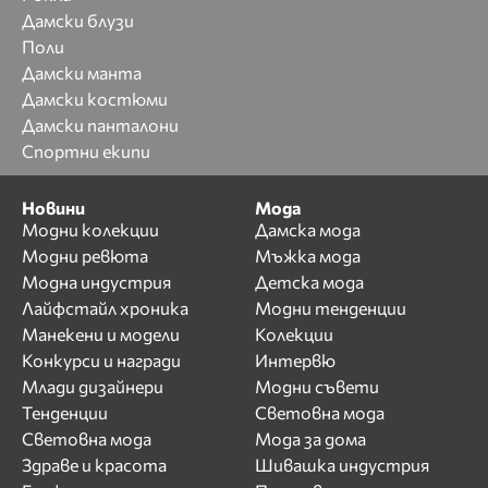
Дамски блузи
Поли
Дамски манта
Дамски костюми
Дамски панталони
Спортни екипи
Новини
Мода
Модни колекции
Дамска мода
Модни ревюта
Мъжка мода
Модна индустрия
Детска мода
Лайфстайл хроника
Модни тенденции
Манекени и модели
Колекции
Конкурси и награди
Интервю
Млади дизайнери
Модни съвети
Тенденции
Световна мода
Световна мода
Мода за дома
Здраве и красота
Шивашка индустрия