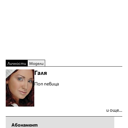
Личности
Модели
Галя
Поп певица
и още...
Абонамент