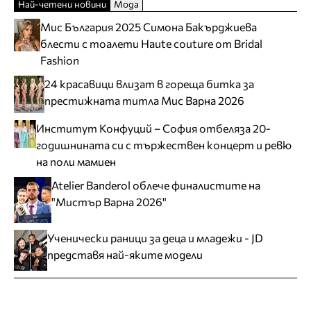
Най-четени новини
Мода
Мис България 2025 Симона Бакърджиева
блести с тоалети Haute couture от Bridal
Fashion
24 красавици влизат в гореща битка за
престижната титла Мис Варна 2026
Институт Конфуций – София отбеляза 20-
годишнината си с тържествен концерт и ревю
на поли мамиен
Atelier Banderol облече финалистите на
"Мистър Варна 2026"
Ученически раници за деца и младежи - JD
представя най-яките модели