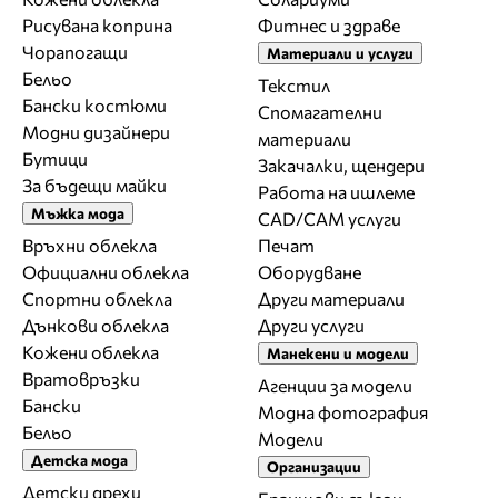
Рисувана коприна
Фитнес и здраве
Чорапогащи
Материали и услуги
Бельо
Текстил
Бански костюми
Спомагателни
Модни дизайнери
материали
Бутици
Закачалки, щендери
За бъдещи майки
Работа на ишлеме
Мъжка мода
CAD/CAM услуги
Връхни облекла
Печат
Официални облекла
Оборудване
Спортни облекла
Други материали
Дънкови облекла
Други услуги
Кожени облекла
Манекени и модели
Вратовръзки
Агенции за модели
Бански
Модна фотография
Бельо
Модели
Детска мода
Организации
Детски дрехи