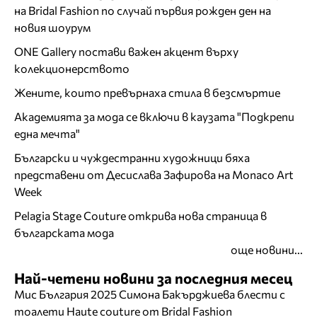
на Bridal Fashion по случай първия рожден ден на
новия шоурум
ONE Gallery постави важен акцент върху
колекционерството
Жените, които превърнаха стила в безсмъртие
Академията за мода се включи в каузата "Подкрепи
една мечта"
Български и чуждестранни художници бяха
представени от Десислава Зафирова на Monaco Art
Week
Pelagia Stage Couture открива нова страница в
българската мода
още новини...
Най-четени новини за последния месец
Мис България 2025 Симона Бакърджиева блести с
тоалети Haute couture от Bridal Fashion