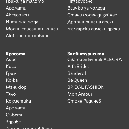
Грижи за тялото
Пазаруване
Аромати
Всичко за Коледа
Аксесоари
Стани моден дизайнер
Интимна мода
Дропшипинг на дрехи
Модни списания и книги
Български дамски дрехи
Любопитни новини
Красота
За абитуриенти
Лице
Сватбен Бутик ALEGRA
Коса
Alfa Brides
Грим
Banderol
Кожа
Be Queen
Маникюр
BRIDAL FASHION
Тяло
Mon Amour
Козметика
Стоян Радичев
Аромати
Съвети
Здраве
Диети и отслабване