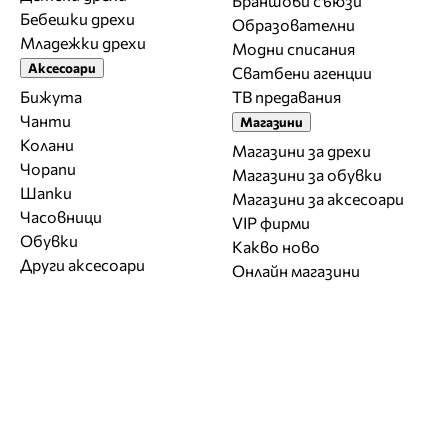
Браншови съюзи
Бебешки дрехи
Образователни
Младежки дрехи
Модни списания
Аксесоари
Сватбени агенции
Бижута
ТВ предавания
Чанти
Магазини
Колани
Магазини за дрехи
Чорапи
Магазини за обувки
Шапки
Магазини за aксесоари
Часовници
VIP фирми
Обувки
Какво ново
Други аксесоари
Онлайн магазини