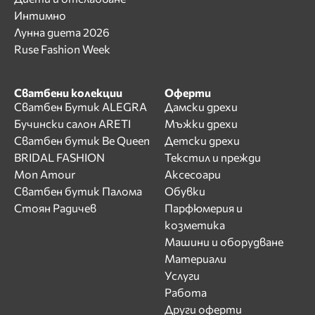
Интимно
Лунна диета 2026
Ruse Fashion Week
Сватбени колекции
Оферти
Сватбен Бутик ALEGRA
Дамски дрехи
Бучински салон ARETI
Мъжки дрехи
Сватбен бутик Be Queen
Детски дрехи
BRIDAL FASHION
Текстил и прежди
Mon Amour
Аксесоари
Сватбен бутик Палома
Обувки
Стоян Радичев
Парфюмерия и
козметика
Машини и оборудване
Материали
Услуги
Работа
Други оферти