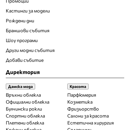
Промоции
Кастинги за модели
Рождени дни
Браншови събития
Шоу програми
Други модни събития
Добави събитие
Директория
Дамска мода
Красота
Връхни облекла
Парфюмерия
Официални облекла
Козметика
Булчински рокли
Фризьорство
Спортни облекла
Салони за красота
Плетени облекла
Естетична хирургия
Кожени облекла
Солариуми