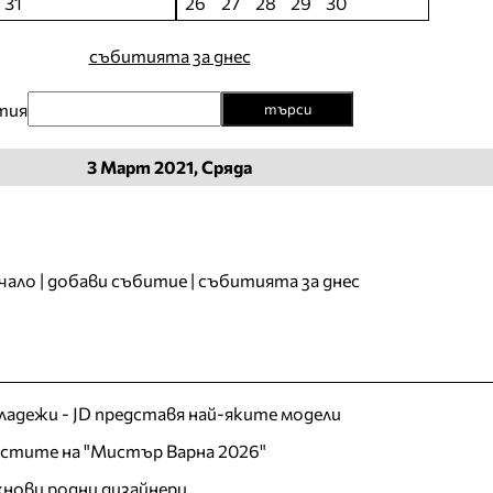
31
26
27
28
29
30
събитията за днес
тия
търси
3
Март
2021, Сряда
чало
|
добави събитие
|
събитията за днес
младежи - JD представя най-яките модели
листите на "Мистър Варна 2026"
хнови родни дизайнери