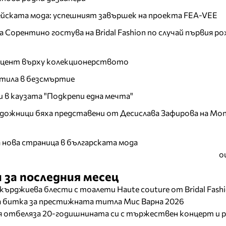
пейската мода: успешният завършек на проекта FEA-VEE
Сорентино гостува на Bridal Fashion по случай първия ро
акцент върху колекционерството
тила в безсмъртие
и в каузата "Подкрепи една мечта"
дожници бяха представени от Десислава Зафирова на Mon
а нова страница в българската мода
о
 за последния месец
кърджиева блести с тоалети Haute couture от Bridal Fash
ща битка за престижната титла Мис Варна 2026
отбеляза 20-годишнината си с тържествен концерт и р