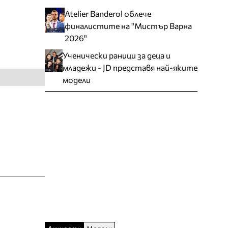
Atelier Banderol облече
финалистите на "Мистър Варна
2026"
Ученически раници за деца и
младежи - JD представя най-яките
модели