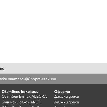
ти
ски панталони
Спортни екипи
Сватбени колекции
Оферти
Сватбен Бутик ALEGRA
Дамски дрехи
Бучински салон ARETI
Мъжки дрехи