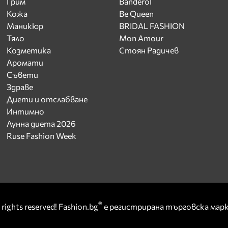
Грим
Banderol
Кожа
Be Queen
Маникюр
BRIDAL FASHION
Тяло
Mon Amour
Козметика
Стоян Радичев
Аромати
Съвети
Здраве
Диети и отслабване
Интимно
Лунна диета 2026
Ruse Fashion Week
®
rights reserved! Fashion.bg
е регистрирана търговска ма