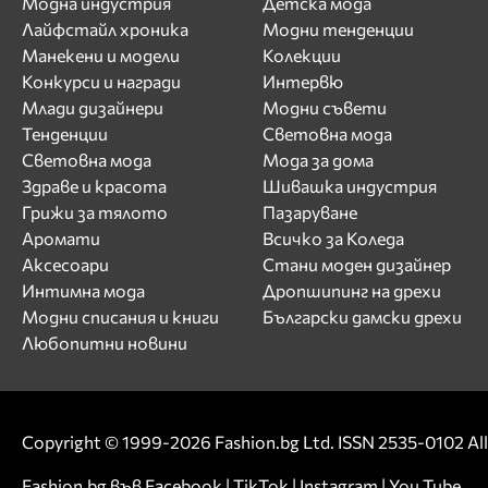
Модна индустрия
Детска мода
Лайфстайл хроника
Модни тенденции
Манекени и модели
Колекции
Конкурси и награди
Интервю
Млади дизайнери
Модни съвети
Тенденции
Световна мода
Световна мода
Мода за дома
Здраве и красота
Шивашка индустрия
Грижи за тялото
Пазаруване
Аромати
Всичко за Коледа
Аксесоари
Стани моден дизайнер
Интимна мода
Дропшипинг на дрехи
Модни списания и книги
Български дамски дрехи
Любопитни новини
Copyright © 1999-2026 Fashion.bg Ltd. ISSN 2535-0102 All 
Fashion.bg във
Facebook
|
TikTok
|
Instagram
|
You Tube