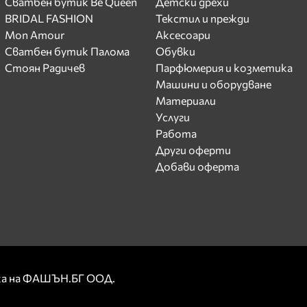
Сватбен бутик Be Queen
Детски дрехи
BRIDAL FASHION
Текстил и прежди
Mon Amour
Аксесоари
Сватбен бутик Палома
Обувки
Стоян Радичев
Парфюмерия и козметика
Машини и оборудване
Материали
Услуги
Работа
Други оферти
Добави оферта
рка на ФАШЪН.БГ ООД.