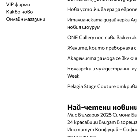
Модели
Образователни
Бански костюми
VIP фирми
Магазини за дрехи
Обувки
Работа на ишлеме
Солариуми
Нова устойчива ера за евро
Какво ново
Модни списания
Модни дизайнери
Магазини за обувки
Други аксесоари
CAD/CAM услуги
Фитнес и здраве
Онлайн магазини
Италианската дизайнерка Ада 
Сватбени агенции
Бутици
Магазини за aксесоари
Печат
новия шоурум
ТВ предавания
За бъдещи майки
Оборудване
ONE Gallery постави важен 
Други материали
Жените, които превърнаха с
Други услуги
Академията за мода се включ
Български и чуждестранни ху
Week
Pelagia Stage Couture открив
Най-четени новини
Мис България 2025 Симона Ба
24 красавици влизат в горе
Институт Конфуций – София 
поли мамиен