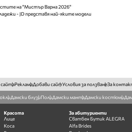
листите на "Мистър Варна 2026"
младежи - JD представя най-яките модели
 сайта
Реклама
Добави сайт
Условия за ползване
За контак
окли
Дамски блузи
Поли
Дамски манта
Дамски костюми
Дам
Красота
За абитуриенти
Лице
Сватбен Бутик ALEGRA
Коса
Alfa Brides