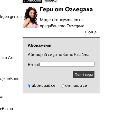
Личности
Модели
Гери от Огледала
жден ден на
Моден консултант на
предаването Огледала
и още...
Абонамент
Абонирай се за новото в сайта
aco Art
E-mail
Потвърди
ще новини...
абонирай се
отпиши се
ion
евю на