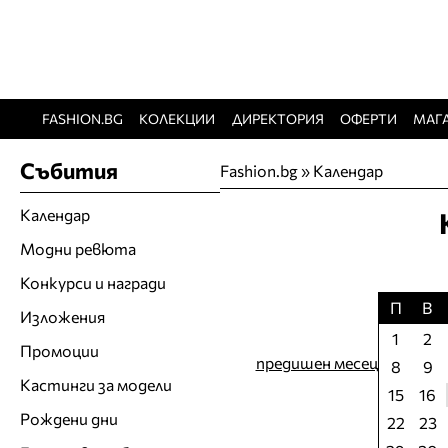
FASHION.BG
КОЛЕКЦИИ
ДИРЕКТОРИЯ
ОФЕРТИ
МАГ
Събития
Fashion.bg
»
Календар
Календар
Модни ревюта
Конкурси и награди
П
В
Изложения
1
2
Промоции
предишен месец
8
9
Кастинги за модели
15
16
Рождени дни
22
23