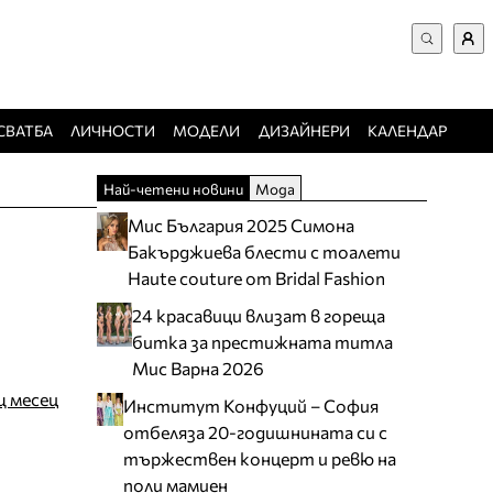
ВХОД за потребители
Търси в сайта
Забравена парола
СВАТБА
ЛИЧНОСТИ
МОДЕЛИ
ДИЗАЙНЕРИ
КАЛЕНДАР
Регистрация
Най-четени новини
Мода
Добавяне на фирма
Мис България 2025 Симона
Защо да се регистрирам
Бакърджиева блести с тоалети
Haute couture от Bridal Fashion
24 красавици влизат в гореща
битка за престижната титла
Мис Варна 2026
щ месец
Институт Конфуций – София
отбеляза 20-годишнината си с
тържествен концерт и ревю на
поли мамиен