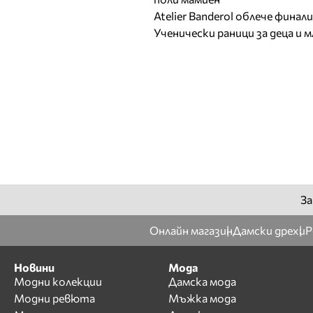
Atelier Banderol облече фина
Ученически раници за деца и 
За
Онлайн магазин
Дамски дрехи
Р
Новини
Мода
Модни колекции
Дамска мода
Модни ревюта
Мъжка мода