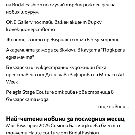
на Bridal Fashion по случай първия рожден ден на
новия шоурум
ONE Gallery постави важен акцент върху
колекционерството
Жените, които превърнаха стила в безсмъртие
Академията за мода се включи в каузата "Подкрепи
една мечта"
Български и чуждестранни художници бяха
представени от Десислава Зафирова на Monaco Art
Week
Pelagia Stage Couture открива нова страница в
българската мода
още новини...
Най-четени новини за последния месец
Мис България 2025 Симона Бакърджиева блести с
тоалети Haute couture от Bridal Fashion