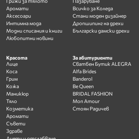
Грижи за тялото
Пазаруване
Аромати
Всичко за Коледа
Аксесоари
Стани моден дизайнер
Интимна мода
Дропшипинг на дрехи
Модни списания и книги
Български дамски дрехи
Любопитни новини
Красота
За абитуриенти
Лице
Сватбен Бутик ALEGRA
Коса
Alfa Brides
Грим
Banderol
Кожа
Be Queen
Маникюр
BRIDAL FASHION
Тяло
Mon Amour
Козметика
Стоян Радичев
Аромати
Съвети
Здраве
Диети и отслабване