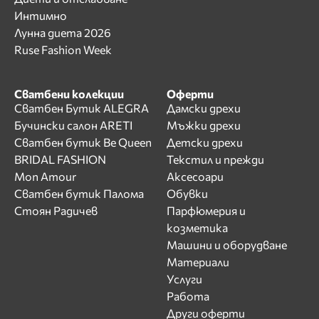
Интимно
Лунна диета 2026
Ruse Fashion Week
Сватбени колекции
Оферти
Сватбен Бутик ALEGRA
Дамски дрехи
Бучински салон ARETI
Мъжки дрехи
Сватбен бутик Be Queen
Детски дрехи
BRIDAL FASHION
Текстил и прежди
Mon Amour
Аксесоари
Сватбен бутик Палома
Обувки
Стоян Радичев
Парфюмерия и
козметика
Машини и оборудване
Материали
Услуги
Работа
Други оферти