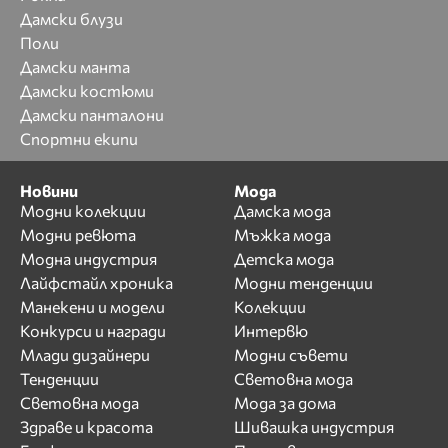
Дамски блузи
Поли
Дамски манта
Дамски костюми
Дамски панталони
Спортни екипи
Новини
Мода
Модни колекции
Дамска мода
Модни ревюта
Мъжка мода
Модна индустрия
Детска мода
Лайфстайл хроника
Модни тенденции
Манекени и модели
Колекции
Конкурси и награди
Интервю
Млади дизайнери
Модни съвети
Тенденции
Световна мода
Световна мода
Мода за дома
Здраве и красота
Шивашка индустрия