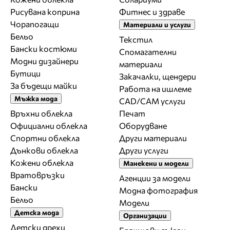
Рисувана коприна
Фитнес и здраве
Чорапогащи
Материали и услуги
Бельо
Текстил
Бански костюми
Спомагателни
Модни дизайнери
материали
Бутици
Закачалки, щендери
За бъдещи майки
Работа на ишлеме
Мъжка мода
CAD/CAM услуги
Връхни облекла
Печат
Официални облекла
Оборудване
Спортни облекла
Други материали
Дънкови облекла
Други услуги
Кожени облекла
Манекени и модели
Вратовръзки
Агенции за модели
Бански
Модна фотография
Бельо
Модели
Детска мода
Организации
Детски дрехи