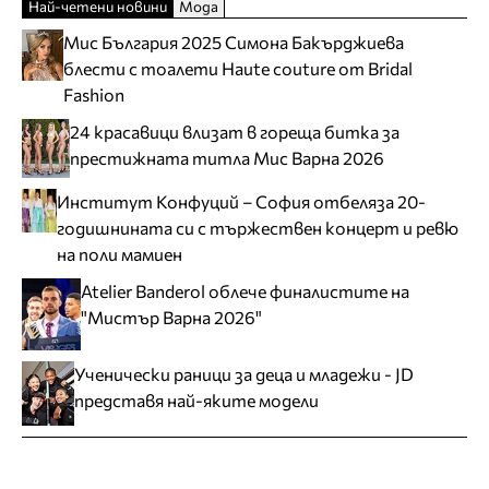
Най-четени новини
Мода
Мис България 2025 Симона Бакърджиева
блести с тоалети Haute couture от Bridal
Fashion
24 красавици влизат в гореща битка за
престижната титла Мис Варна 2026
Институт Конфуций – София отбеляза 20-
годишнината си с тържествен концерт и ревю
на поли мамиен
Atelier Banderol облече финалистите на
"Мистър Варна 2026"
Ученически раници за деца и младежи - JD
представя най-яките модели