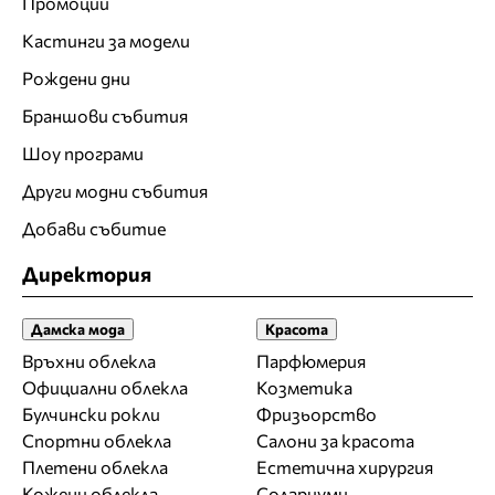
Промоции
Кастинги за модели
Рождени дни
Браншови събития
Шоу програми
Други модни събития
Добави събитие
Директория
Дамска мода
Красота
Връхни облекла
Парфюмерия
Официални облекла
Козметика
Булчински рокли
Фризьорство
Спортни облекла
Салони за красота
Плетени облекла
Естетична хирургия
Кожени облекла
Солариуми