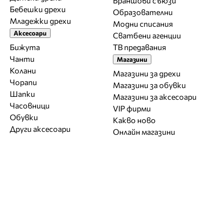
Браншови съюзи
Бебешки дрехи
Образователни
Младежки дрехи
Модни списания
Аксесоари
Сватбени агенции
Бижута
ТВ предавания
Чанти
Магазини
Колани
Магазини за дрехи
Чорапи
Магазини за обувки
Шапки
Магазини за aксесоари
Часовници
VIP фирми
Обувки
Какво ново
Други аксесоари
Онлайн магазини