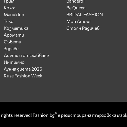
Грим
Banderol
Кожа
Be Queen
Маникюр
BRIDAL FASHION
Тяло
Mon Amour
Козметика
Стоян Радичев
Аромати
Съвети
Здраве
Диети и отслабване
Интимно
Лунна диета 2026
Ruse Fashion Week
®
rights reserved! Fashion.bg
е регистрирана търговска ма