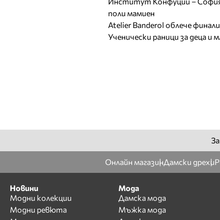
Институт Конфуций – София 
поли мамиен
Atelier Banderol облече фина
Ученически раници за деца и 
За
Онлайн магазин
Дамски дрехи
Р
Новини
Мода
Модни колекции
Дамска мода
Модни ревюта
Мъжка мода