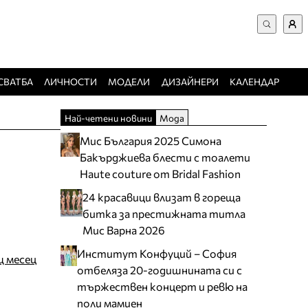
ВХОД за потребители
Търси в сайта
Забравена парола
СВАТБА
ЛИЧНОСТИ
МОДЕЛИ
ДИЗАЙНЕРИ
КАЛЕНДАР
Регистрация
Най-четени новини
Мода
Добавяне на фирма
Мис България 2025 Симона
Защо да се регистрирам
Бакърджиева блести с тоалети
Haute couture от Bridal Fashion
24 красавици влизат в гореща
битка за престижната титла
Мис Варна 2026
Институт Конфуций – София
щ месец
отбеляза 20-годишнината си с
тържествен концерт и ревю на
поли мамиен