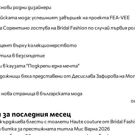
хнови родни дизайнери
пейската мода: успешният завършек на проекта FEA-VEE
Сорентино гостува на Bridal Fashion по случай първия ро
акцент върху колекционерството
тила в безсмъртие
и в каузата "Подкрепи една мечта"
дожници бяха представени от Десислава Зафирова на Mon
а нова страница в българската мода
о
 за последния месец
кърджиева блести с тоалети Haute couture от Bridal Fash
ща битка за престижната титла Мис Варна 2026