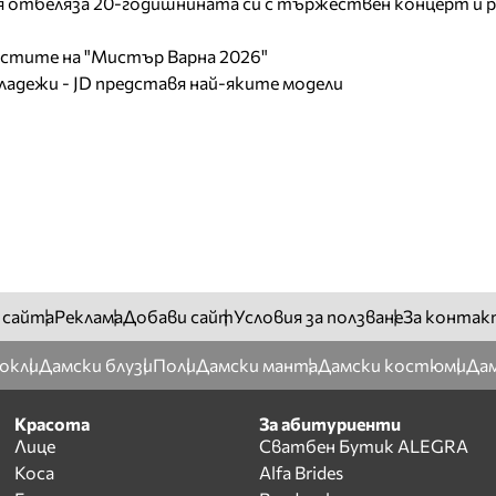
отбеляза 20-годишнината си с тържествен концерт и р
листите на "Мистър Варна 2026"
младежи - JD представя най-яките модели
 сайта
Реклама
Добави сайт
Условия за ползване
За контак
окли
Дамски блузи
Поли
Дамски манта
Дамски костюми
Дам
Красота
За абитуриенти
Лице
Сватбен Бутик ALEGRA
Коса
Alfa Brides