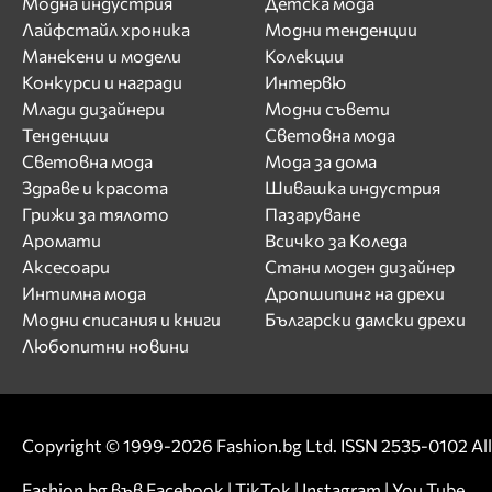
Модна индустрия
Детска мода
Лайфстайл хроника
Модни тенденции
Манекени и модели
Колекции
Конкурси и награди
Интервю
Млади дизайнери
Модни съвети
Тенденции
Световна мода
Световна мода
Мода за дома
Здраве и красота
Шивашка индустрия
Грижи за тялото
Пазаруване
Аромати
Всичко за Коледа
Аксесоари
Стани моден дизайнер
Интимна мода
Дропшипинг на дрехи
Модни списания и книги
Български дамски дрехи
Любопитни новини
Copyright © 1999-2026 Fashion.bg Ltd. ISSN 2535-0102 All 
Fashion.bg във
Facebook
|
TikTok
|
Instagram
|
You Tube