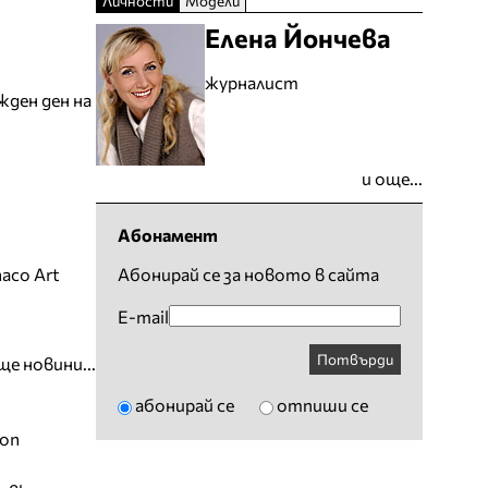
Личности
Модели
Елена Йончева
журналист
жден ден на
и още...
Абонамент
aco Art
Абонирай се за новото в сайта
E-mail
Потвърди
ще новини...
абонирай се
отпиши се
ion