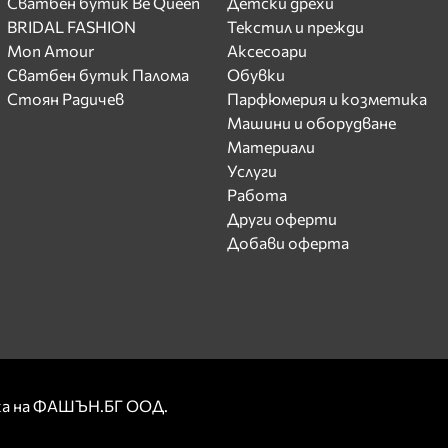
Сватбен бутик Be Queen
Детски дрехи
BRIDAL FASHION
Текстил и прежди
Mon Amour
Аксесоари
Сватбен бутик Палома
Обувки
Стоян Радичев
Парфюмерия и козметика
Машини и оборудване
Материали
Услуги
Работа
Други оферти
Добави оферта
рка на ФАШЪН.БГ ООД.