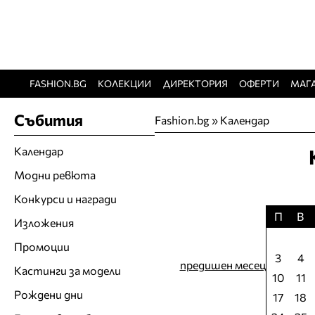
FASHION.BG
КОЛЕКЦИИ
ДИРЕКТОРИЯ
ОФЕРТИ
МАГ
Събития
Fashion.bg
»
Календар
Календар
Модни ревюта
Конкурси и награди
П
В
Изложения
Промоции
3
4
предишен месец
Кастинги за модели
10
11
Рождени дни
17
18