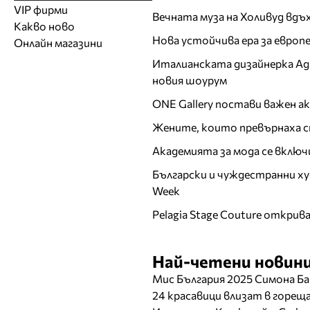
Модели
Образователни
Бански костюми
VIP фирми
Магазини за дрехи
Обувки
Вечната муза на Холивуд вдъ
Работа на ишлеме
Солариуми
Какво ново
Модни списания
Модни дизайнери
Магазини за обувки
Други аксесоари
CAD/CAM услуги
Фитнес и здраве
Нова устойчива ера за евро
Онлайн магазини
Сватбени агенции
Бутици
Магазини за aксесоари
Печат
Италианската дизайнерка Ада 
ТВ предавания
За бъдещи майки
Оборудване
новия шоурум
Други материали
ONE Gallery постави важен 
Други услуги
Жените, които превърнаха с
Академията за мода се включ
Български и чуждестранни ху
Week
Pelagia Stage Couture открив
Най-четени новини
Мис България 2025 Симона Ба
24 красавици влизат в горе