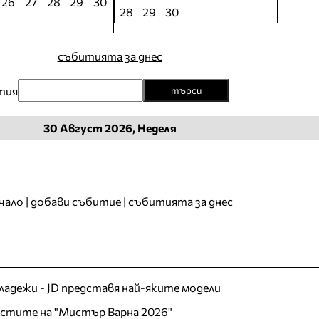
26
27
28
29
30
28
29
30
събитията за днес
тия
търси
30
Август
2026, Неделя
чало
|
добави събитие
|
събитията за днес
младежи - JD представя най-яките модели
листите на "Мистър Варна 2026"