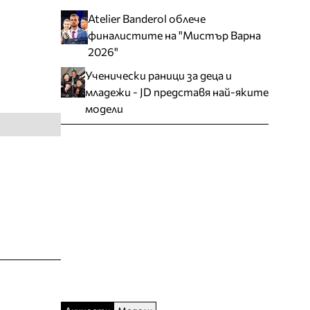
Atelier Banderol облече
финалистите на "Мистър Варна
2026"
Ученически раници за деца и
младежи - JD представя най-яките
модели