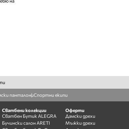
евю на
ти
ски панталони
Спортни екипи
Сватбени колекции
Оферти
Сватбен Бутик ALEGRA
Дамски дрехи
Бучински салон ARETI
Мъжки дрехи