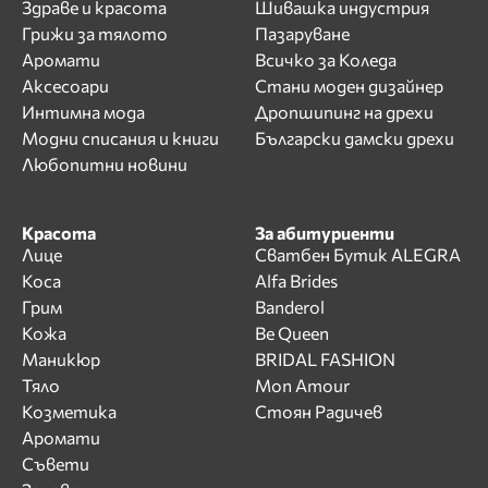
Здраве и красота
Шивашка индустрия
Грижи за тялото
Пазаруване
Аромати
Всичко за Коледа
Аксесоари
Стани моден дизайнер
Интимна мода
Дропшипинг на дрехи
Модни списания и книги
Български дамски дрехи
Любопитни новини
Красота
За абитуриенти
Лице
Сватбен Бутик ALEGRA
Коса
Alfa Brides
Грим
Banderol
Кожа
Be Queen
Маникюр
BRIDAL FASHION
Тяло
Mon Amour
Козметика
Стоян Радичев
Аромати
Съвети