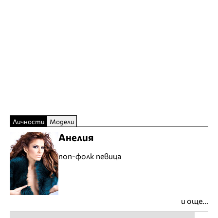
Личности
Модели
Анелия
поп-фолк певица
и още...