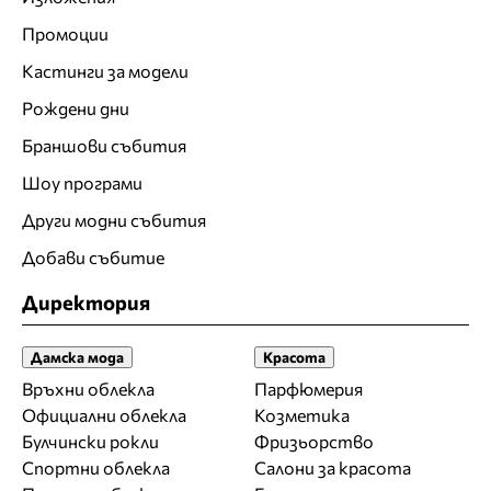
Промоции
Кастинги за модели
Рождени дни
Браншови събития
Шоу програми
Други модни събития
Добави събитие
Директория
Дамска мода
Красота
Връхни облекла
Парфюмерия
Официални облекла
Козметика
Булчински рокли
Фризьорство
Спортни облекла
Салони за красота