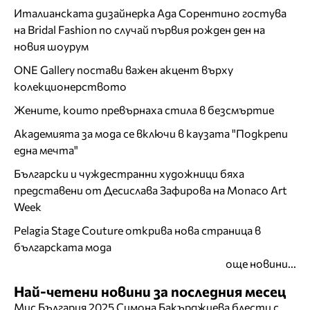
Италианската дизайнерка Ада Сорентино гостува
на Bridal Fashion по случай първия рожден ден на
новия шоурум
ONE Gallery постави важен акцент върху
колекционерството
Жените, които превърнаха стила в безсмъртие
Академията за мода се включи в каузата "Подкрепи
една мечта"
Български и чуждестранни художници бяха
представени от Десислава Зафирова на Monaco Art
Week
Pelagia Stage Couture открива нова страница в
българската мода
още новини...
Най-четени новини за последния месец
Мис България 2025 Симона Бакърджиева блести с