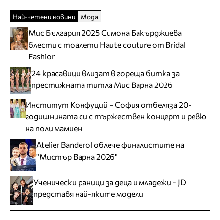
Най-четени новини
Мода
Мис България 2025 Симона Бакърджиева
блести с тоалети Haute couture от Bridal
Fashion
24 красавици влизат в гореща битка за
престижната титла Мис Варна 2026
Институт Конфуций – София отбеляза 20-
годишнината си с тържествен концерт и ревю
на поли мамиен
Atelier Banderol облече финалистите на
"Мистър Варна 2026"
Ученически раници за деца и младежи - JD
представя най-яките модели