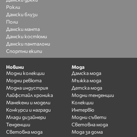
Рокли
Дамски блузи
Поли
Дамски манта
Дамски костюми
Дамски панталони
Спортни екипи
Новини
Мода
Модни колекции
Дамска мода
Модни ревюта
Мъжка мода
Модна индустрия
Детска мода
Лайфстайл хроника
Модни тенденции
Манекени и модели
Колекции
Конкурси и награди
Интервю
Млади дизайнери
Модни съвети
Тенденции
Световна мода
Световна мода
Мода за дома