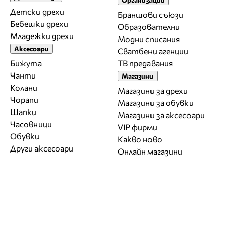
Детски дрехи
Браншови съюзи
Бебешки дрехи
Образователни
Младежки дрехи
Модни списания
Аксесоари
Сватбени агенции
Бижута
ТВ предавания
Чанти
Магазини
Колани
Магазини за дрехи
Чорапи
Магазини за обувки
Шапки
Магазини за aксесоари
Часовници
VIP фирми
Обувки
Какво ново
Други аксесоари
Онлайн магазини