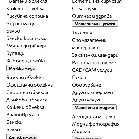
Плетени облекла
Естетична хирургия
Кожени облекла
Солариуми
Рисувана коприна
Фитнес и здраве
Чорапогащи
Материали и услуги
Бельо
Текстил
Бански костюми
Спомагателни
Модни дизайнери
материали
Бутици
Закачалки, щендери
За бъдещи майки
Работа на ишлеме
Мъжка мода
CAD/CAM услуги
Връхни облекла
Печат
Официални облекла
Оборудване
Спортни облекла
Други материали
Дънкови облекла
Други услуги
Кожени облекла
Манекени и модели
Вратовръзки
Агенции за модели
Бански
Модна фотография
Бельо
Модели
Детска мода
Организации