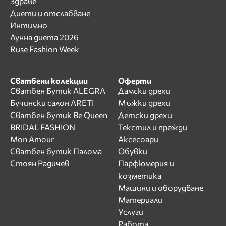
Здраве
Диети и отслабване
Интимно
Лунна диета 2026
Ruse Fashion Week
Сватбени колекции
Оферти
Сватбен Бутик ALEGRA
Дамски дрехи
Бучински салон ARETI
Мъжки дрехи
Сватбен бутик Be Queen
Детски дрехи
BRIDAL FASHION
Текстил и прежди
Mon Amour
Аксесоари
Сватбен бутик Палома
Обувки
Стоян Радичев
Парфюмерия и
козметика
Машини и оборудване
Материали
Услуги
Работа