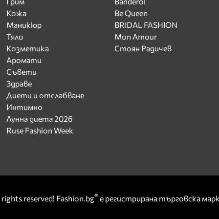
Грим
Banderol
Кожа
Be Queen
Маникюр
BRIDAL FASHION
Тяло
Mon Amour
Козметика
Стоян Радичев
Аромати
Съвети
Здраве
Диети и отслабване
Интимно
Лунна диета 2026
Ruse Fashion Week
®
rights reserved! Fashion.bg
е регистрирана търговска ма