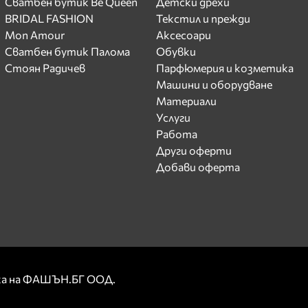
Сватбен бутик Be Queen
Детски дрехи
BRIDAL FASHION
Текстил и прежди
Mon Amour
Аксесоари
Сватбен бутик Палома
Обувки
Стоян Радичев
Парфюмерия и козметика
Машини и оборудване
Материали
Услуги
Работа
Други оферти
Добави оферта
рка на ФАШЪН.БГ ООД.