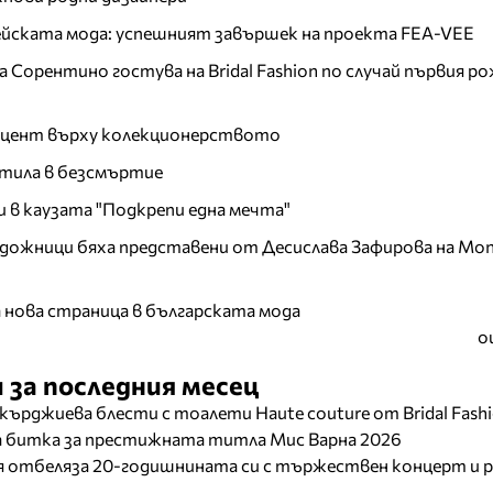
пейската мода: успешният завършек на проекта FEA-VEE
Сорентино гостува на Bridal Fashion по случай първия ро
акцент върху колекционерството
тила в безсмъртие
и в каузата "Подкрепи една мечта"
дожници бяха представени от Десислава Зафирова на Mon
а нова страница в българската мода
о
 за последния месец
кърджиева блести с тоалети Haute couture от Bridal Fash
ща битка за престижната титла Мис Варна 2026
отбеляза 20-годишнината си с тържествен концерт и р