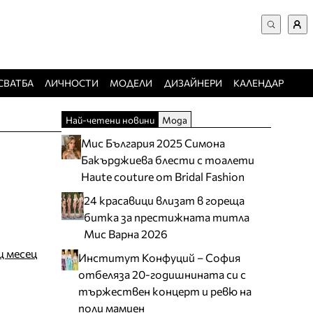
ВХОД за потребители
Търси в сайта
Забравена парола
СВАТБА
ЛИЧНОСТИ
МОДЕЛИ
ДИЗАЙНЕРИ
КАЛЕНДАР
Регистрация
Най-четени новини
Мода
Добавяне на фирма
Мис България 2025 Симона
Защо да се регистрирам
Бакърджиева блести с тоалети
Haute couture от Bridal Fashion
24 красавици влизат в гореща
битка за престижната титла
Мис Варна 2026
щ месец
Институт Конфуций – София
отбеляза 20-годишнината си с
тържествен концерт и ревю на
поли мамиен