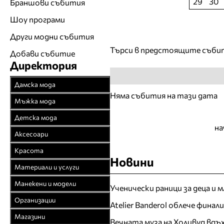
29
30
Браншови събития
Шоу програми
Други модни събития
Търси в предстоящите съби
Добави събитие
Директория
Дамска мода
Няма събития на тази дата
Връхни облекла
Мъжка мода
Официални облекла
Връхни облекла
Детска мода
на
Булчински рокли
Официални облекла
Детски дрехи
Аксесоари
Спортни облекла
Спортни облекла
Бебешки дрехи
Бижута
Красота
Плетени облекла
Дънкови облекла
Новини
Младежки дрехи
Чанти
Парфюмерия
Материали и услуги
Кожени облекла
Кожени облекла
Колани
Козметика
Текстил
Манекени и модели
Рисувана коприна
Ученически раници за деца и 
Вратовръзки
Чорапи
Фризьорство
Спомагателни
Агенции за модели
Чорапогащи
Организации
Бански
Atelier Banderol облече фина
Шапки
материали
Салони за красота
Модна фотография
Браншови съюзи
Бельо
Бельо
Магазини
Часовници
Вечната муза на Холивуд вдъ
Закачалки, щендери
Естетична хирургия