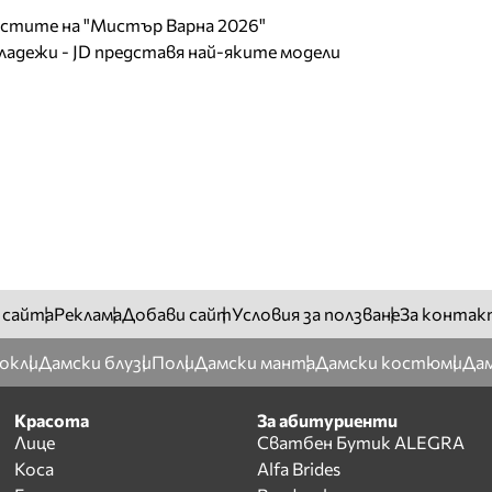
листите на "Мистър Варна 2026"
младежи - JD представя най-яките модели
 сайта
Реклама
Добави сайт
Условия за ползване
За контак
окли
Дамски блузи
Поли
Дамски манта
Дамски костюми
Дам
Красота
За абитуриенти
Лице
Сватбен Бутик ALEGRA
Коса
Alfa Brides