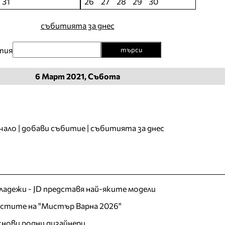
31
26
27
28
29
30
събитията за днес
тия
търси
6
Март
2021, Събота
чало
|
добави събитие
|
събитията за днес
младежи - JD представя най-яките модели
листите на "Мистър Варна 2026"
хнови родни дизайнери