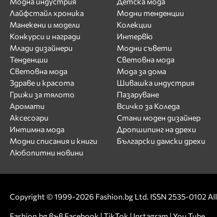
Модна индустрия
Детска мода
Лайфстайл хроника
Модни тенденции
Манекени и модели
Колекции
Конкурси и награди
Интервю
Млади дизайнери
Модни съвети
Тенденции
Световна мода
Световна мода
Мода за дома
Здраве и красота
Шивашка индустрия
Грижи за тялото
Пазаруване
Аромати
Всичко за Коледа
Аксесоари
Стани моден дизайнер
Интимна мода
Дропшипинг на дрехи
Модни списания и книги
Български дамски дрехи
Любопитни новини
Copyright © 1999-2026 Fashion.bg Ltd. ISSN 2535-0102 All 
Fashion.bg във
Facebook
|
TikTok
|
Instagram
|
You Tube