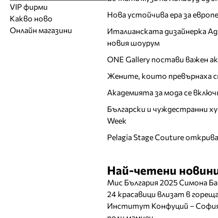
Модели
Образователни
Бански костюми
VIP фирми
Магазини за дрехи
Обувки
Работа на ишлеме
Солариуми
Нова устойчива ера за евро
Какво ново
Модни списания
Модни дизайнери
Магазини за обувки
Други аксесоари
CAD/CAM услуги
Фитнес и здраве
Онлайн магазини
Италианската дизайнерка Ада 
Сватбени агенции
Бутици
Магазини за aксесоари
Печат
новия шоурум
ТВ предавания
За бъдещи майки
Оборудване
ONE Gallery постави важен 
Други материали
Жените, които превърнаха с
Други услуги
Академията за мода се включ
Български и чуждестранни ху
Week
Pelagia Stage Couture открив
Най-четени новини
Мис България 2025 Симона Ба
24 красавици влизат в горе
Институт Конфуций – София 
поли мамиен