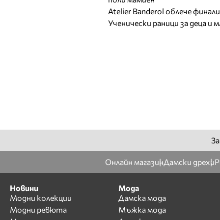
Atelier Banderol облече фина
Ученически раници за деца и 
За
Онлайн магазин
Дамски дрехи
Р
Новини
Мода
Модни колекции
Дамска мода
Модни ревюта
Мъжка мода