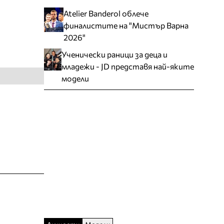
Atelier Banderol облече
финалистите на "Мистър Варна
2026"
Ученически раници за деца и
младежи - JD представя най-яките
модели