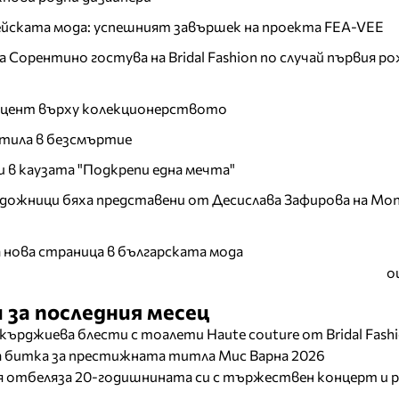
пейската мода: успешният завършек на проекта FEA-VEE
Сорентино гостува на Bridal Fashion по случай първия ро
акцент върху колекционерството
тила в безсмъртие
и в каузата "Подкрепи една мечта"
дожници бяха представени от Десислава Зафирова на Mon
а нова страница в българската мода
о
 за последния месец
кърджиева блести с тоалети Haute couture от Bridal Fash
ща битка за престижната титла Мис Варна 2026
отбеляза 20-годишнината си с тържествен концерт и р