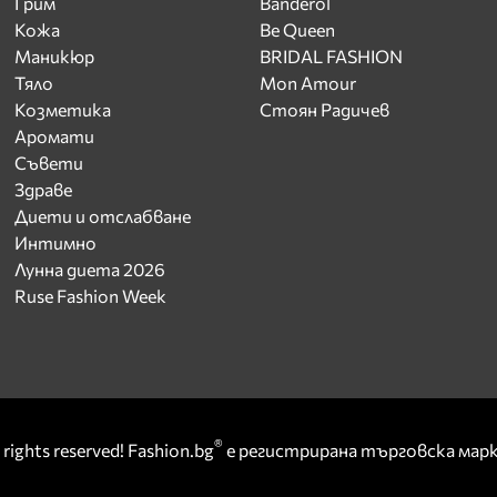
Грим
Banderol
Кожа
Be Queen
Маникюр
BRIDAL FASHION
Тяло
Mon Amour
Козметика
Стоян Радичев
Аромати
Съвети
Здраве
Диети и отслабване
Интимно
Лунна диета 2026
Ruse Fashion Week
®
rights reserved! Fashion.bg
е регистрирана търговска ма