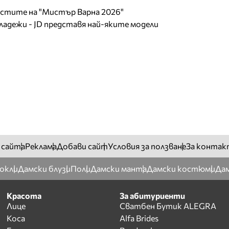
листите на "Мистър Варна 2026"
младежи - JD представя най-яките модели
 сайта
Реклама
Добави сайт
Условия за ползване
За контак
окли
Дамски блузи
Поли
Дамски манта
Дамски костюми
Дам
Красота
За абитуриенти
Лице
Сватбен Бутик ALEGRA
Коса
Alfa Brides