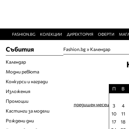
FASHION.BG
КОЛЕКЦИИ
ДИРЕКТОРИЯ
ОФЕРТИ
МАГ
Събития
Fashion.bg
»
Календар
Календар
Модни ревюта
Конкурси и награди
П
В
Изложения
Промоции
предишен месец
3
4
Кастинги за модели
10
11
Рождени дни
17
18