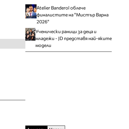
Atelier Banderol облече
финалистите на "Мистър Варна
2026"
Ученически раници за деца и
младежи - JD представя най-яките
модели