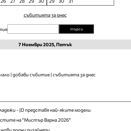
26
27
28
29
30
29
30
31
събитията за днес
тия
търси
7
Ноември
2025, Петък
чало
|
добави събитие
|
събитията за днес
младежи - JD представя най-яките модели
листите на "Мистър Варна 2026"
хнови родни дизайнери