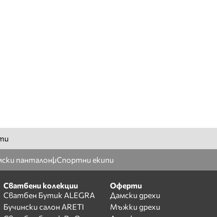
ти
ски панталони
Спортни екипи
Сватбени колекции
Оферти
Сватбен Бутик ALEGRA
Дамски дрехи
Бучински салон ARETI
Мъжки дрехи