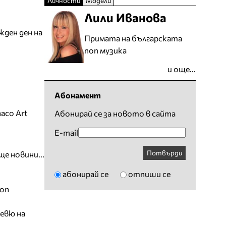
Личности
Модели
Лили Иванова
жден ден на
Примата на българската
поп музика
и още...
Абонамент
aco Art
Абонирай се за новото в сайта
E-mail
Потвърди
ще новини...
абонирай се
отпиши се
ion
евю на