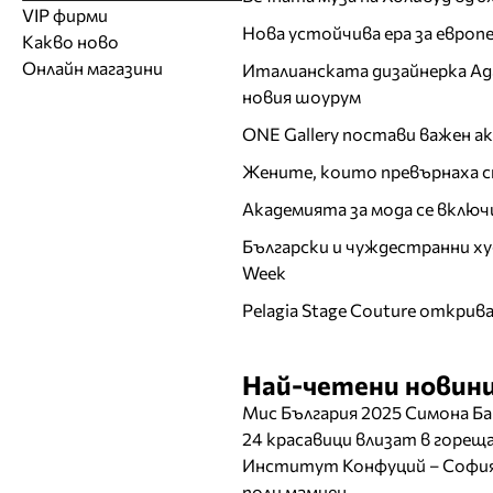
Модели
Образователни
Бански костюми
VIP фирми
Магазини за дрехи
Обувки
Работа на ишлеме
Солариуми
Нова устойчива ера за евро
Какво ново
Модни списания
Модни дизайнери
Магазини за обувки
Други аксесоари
CAD/CAM услуги
Фитнес и здраве
Онлайн магазини
Италианската дизайнерка Ада 
Сватбени агенции
Бутици
Магазини за aксесоари
Печат
новия шоурум
ТВ предавания
За бъдещи майки
Оборудване
ONE Gallery постави важен 
Други материали
Жените, които превърнаха с
Други услуги
Академията за мода се включ
Български и чуждестранни ху
Week
Pelagia Stage Couture открив
Най-четени новини
Мис България 2025 Симона Ба
24 красавици влизат в горе
Институт Конфуций – София 
поли мамиен