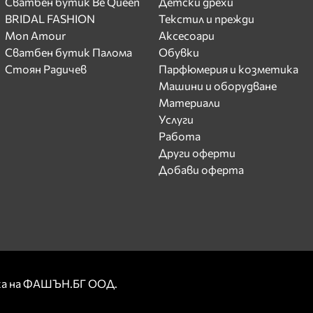
Сватбен бутик Be Queen
Детски дрехи
BRIDAL FASHION
Текстил и прежди
Mon Amour
Аксесоари
Сватбен бутик Палома
Обувки
Стоян Радичев
Парфюмерия и козметика
Машини и оборудване
Материали
Услуги
Работа
Други оферти
Добави оферта
рка на ФАШЪН.БГ ООД.