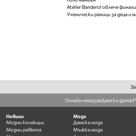
Atelier Banderol облече фина
Ученически раници за деца и 
За
Онлайн магазин
Дамски дрехи
Р
Новини
Мода
Модни колекции
Дамска мода
Модни ревюта
Мъжка мода