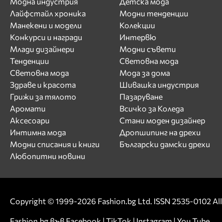
Модна индустрия
Детска мода
Лайфстайл хроника
Модни тенденции
Манекени и модели
Колекции
Конкурси и награди
Интервю
Млади дизайнери
Модни съвети
Тенденции
Световна мода
Световна мода
Мода за дома
Здраве и красота
Шивашка индустрия
Грижи за тялото
Пазаруване
Аромати
Всичко за Коледа
Аксесоари
Стани моден дизайнер
Интимна мода
Дропшипинг на дрехи
Модни списания и книги
Български дамски дрехи
Любопитни новини
Copyright © 1999-2026 Fashion.bg Ltd. ISSN 2535-0102 All 
Fashion.bg във
Facebook
|
TikTok
|
Instagram
|
You Tube