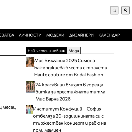
ВХОД за потребители
Търси в сайта
Забравена парола
СВАТБА
ЛИЧНОСТИ
МОДЕЛИ
ДИЗАЙНЕРИ
КАЛЕНДАР
Регистрация
Най-четени новини
Мода
Добавяне на фирма
Мис България 2025 Симона
Защо да се регистрирам
Бакърджиева блести с тоалети
Haute couture от Bridal Fashion
24 красавици влизат в гореща
битка за престижната титла
Мис Варна 2026
щ месец
Институт Конфуций – София
отбеляза 20-годишнината си с
тържествен концерт и ревю на
поли мамиен