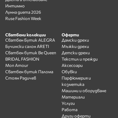
Интимно
Лунна диета 2026
Ruse Fashion Week
Сватбени колекции
Оферти
Сватбен Бутик ALEGRA
Дамски дрехи
Бучински салон ARETI
Мъжки дрехи
Сватбен бутик Be Queen
Детски дрехи
BRIDAL FASHION
Текстил и прежди
Mon Amour
Аксесоари
Сватбен бутик Палома
Обувки
Стоян Радичев
Парфюмерия и
козметика
Машини и оборудване
Материали
Услуги
Работа
Други оферти