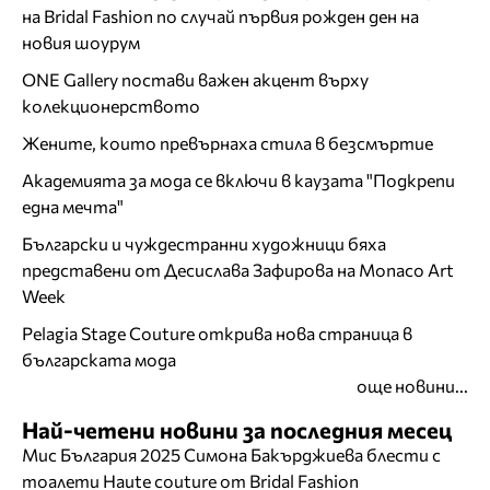
на Bridal Fashion по случай първия рожден ден на
новия шоурум
ONE Gallery постави важен акцент върху
колекционерството
Жените, които превърнаха стила в безсмъртие
Академията за мода се включи в каузата "Подкрепи
една мечта"
Български и чуждестранни художници бяха
представени от Десислава Зафирова на Monaco Art
Week
Pelagia Stage Couture открива нова страница в
българската мода
още новини...
Най-четени новини за последния месец
Мис България 2025 Симона Бакърджиева блести с
тоалети Haute couture от Bridal Fashion