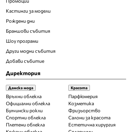
Промоции
Кастинги за модели
Рождени дни
Браншови събития
Шоу програми
Други модни събития
Добави събитие
Директория
Дамска мода
Красота
Връхни облекла
Парфюмерия
Официални облекла
Козметика
Булчински рокли
Фризьорство
Спортни облекла
Салони за красота
Плетени облекла
Естетична хирургия
Кожени облекла
Солариуми