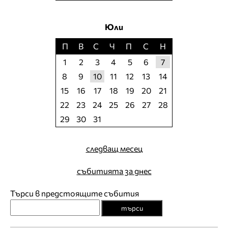
Юли
П
В
С
Ч
П
С
Н
1
2
3
4
5
6
7
8
9
10
11
12
13
14
15
16
17
18
19
20
21
22
23
24
25
26
27
28
29
30
31
следващ месец
събитията за днес
Търси в предстоящите събития
търси