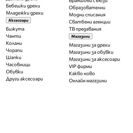
Браншови съюзи
Бебешки дрехи
Образователни
Младежки дрехи
Модни списания
Аксесоари
Сватбени агенции
Бижута
ТВ предавания
Чанти
Магазини
Колани
Магазини за дрехи
Чорапи
Магазини за обувки
Шапки
Магазини за aксесоари
Часовници
VIP фирми
Обувки
Какво ново
Други аксесоари
Онлайн магазини