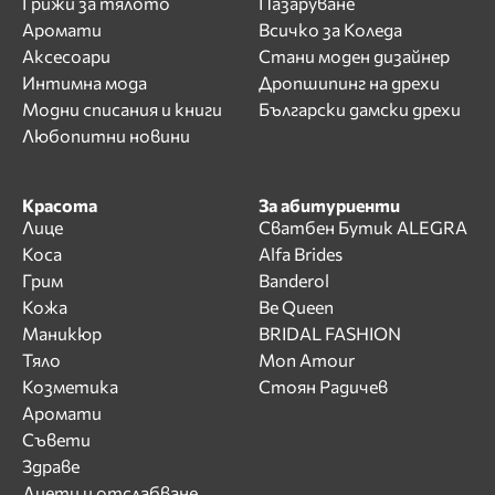
Грижи за тялото
Пазаруване
Аромати
Всичко за Коледа
Аксесоари
Стани моден дизайнер
Интимна мода
Дропшипинг на дрехи
Модни списания и книги
Български дамски дрехи
Любопитни новини
Красота
За абитуриенти
Лице
Сватбен Бутик ALEGRA
Коса
Alfa Brides
Грим
Banderol
Кожа
Be Queen
Маникюр
BRIDAL FASHION
Тяло
Mon Amour
Козметика
Стоян Радичев
Аромати
Съвети
Здраве
Диети и отслабване