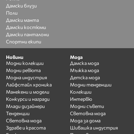
Дамски блузи
Поли
Дамски манта
Дамски костюми
Дамски панталони
Спортни екипи
Новини
Мода
Модни колекции
Дамска мода
Модни ревюта
Мъжка мода
Модна индустрия
Детска мода
Лайфстайл хроника
Модни тенденции
Манекени и модели
Колекции
Конкурси и награди
Интервю
Млади дизайнери
Модни съвети
Тенденции
Световна мода
Световна мода
Мода за дома
Здраве и красота
Шивашка индустрия