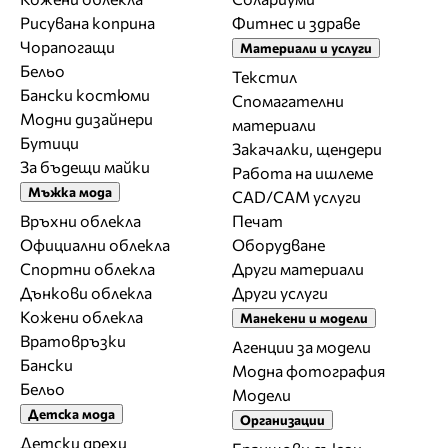
Рисувана коприна
Фитнес и здраве
Чорапогащи
Материали и услуги
Бельо
Текстил
Бански костюми
Спомагателни
Модни дизайнери
материали
Бутици
Закачалки, щендери
За бъдещи майки
Работа на ишлеме
Мъжка мода
CAD/CAM услуги
Връхни облекла
Печат
Официални облекла
Оборудване
Спортни облекла
Други материали
Дънкови облекла
Други услуги
Кожени облекла
Манекени и модели
Вратовръзки
Агенции за модели
Бански
Модна фотография
Бельо
Модели
Детска мода
Организации
Детски дрехи