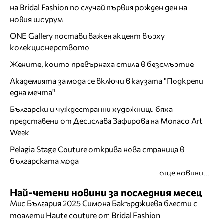
на Bridal Fashion по случай първия рожден ден на
новия шоурум
ONE Gallery постави важен акцент върху
колекционерството
Жените, които превърнаха стила в безсмъртие
Академията за мода се включи в каузата "Подкрепи
една мечта"
Български и чуждестранни художници бяха
представени от Десислава Зафирова на Monaco Art
Week
Pelagia Stage Couture открива нова страница в
българската мода
още новини...
Най-четени новини за последния месец
Мис България 2025 Симона Бакърджиева блести с
тоалети Haute couture от Bridal Fashion