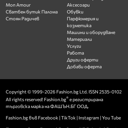
Mon Amour
Аксесоари
Сватбен бутик Палома
Обувки
Стоян Радичев
Парфюмерия и
козметика
Машини и оборудване
Материали
Услуги
Работа
Други оферти
Добави оферта
Copyright © 1999-2026 Fashion.bg Ltd. ISSN 2535-0102
®
All rights reserved! Fashion.bg
е регистрирана
търговска марка на ФАШЪН.БГ ООД.
Fashion.bg във
Facebook
|
TikTok
|
Instagram
|
You Tube