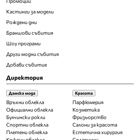
Промоции
Кастинги за модели
Рождени дни
Браншови събития
Шоу програми
Други модни събития
Добави събитие
Директория
Дамска мода
Красота
Връхни облекла
Парфюмерия
Официални облекла
Козметика
Булчински рокли
Фризьорство
Спортни облекла
Салони за красота
Плетени облекла
Естетична хирургия
Кожени облекла
Солариуми