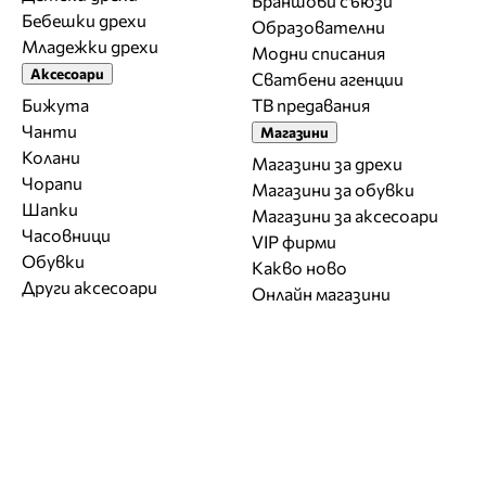
Браншови съюзи
Бебешки дрехи
Образователни
Младежки дрехи
Модни списания
Аксесоари
Сватбени агенции
Бижута
ТВ предавания
Чанти
Магазини
Колани
Магазини за дрехи
Чорапи
Магазини за обувки
Шапки
Магазини за aксесоари
Часовници
VIP фирми
Обувки
Какво ново
Други аксесоари
Онлайн магазини