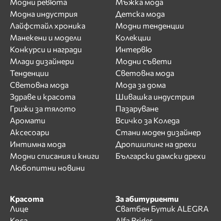
Модни ревюта
Мъжка мода
Модна индустрия
Детска мода
Лайфстайл хроника
Модни тенденции
Манекени и модели
Колекции
Конкурси и награди
Интервю
Млади дизайнери
Модни съвети
Тенденции
Световна мода
Световна мода
Мода за дома
Здраве и красота
Шивашка индустрия
Грижи за тялото
Пазаруване
Аромати
Всичко за Коледа
Аксесоари
Стани моден дизайнер
Интимна мода
Дропшипинг на дрехи
Модни списания и книги
Български дамски дрехи
Любопитни новини
Красота
За абитуриенти
Лице
Сватбен Бутик ALEGRA
Коса
Alfa Brides