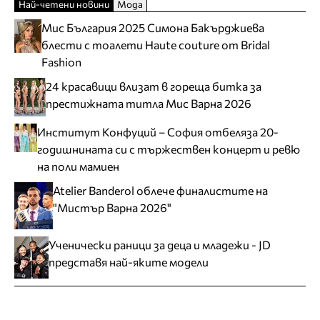
Най-четени новини
Мода
Мис България 2025 Симона Бакърджиева
блести с тоалети Haute couture от Bridal
Fashion
24 красавици влизат в гореща битка за
престижната титла Мис Варна 2026
Институт Конфуций – София отбеляза 20-
годишнината си с тържествен концерт и ревю
на поли мамиен
Atelier Banderol облече финалистите на
"Мистър Варна 2026"
Ученически раници за деца и младежи - JD
представя най-яките модели