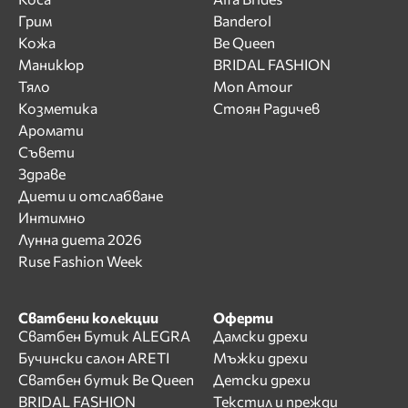
Грим
Banderol
Кожа
Be Queen
Маникюр
BRIDAL FASHION
Тяло
Mon Amour
Козметика
Стоян Радичев
Аромати
Съвети
Здраве
Диети и отслабване
Интимно
Лунна диета 2026
Ruse Fashion Week
Сватбени колекции
Оферти
Сватбен Бутик ALEGRA
Дамски дрехи
Бучински салон ARETI
Мъжки дрехи
Сватбен бутик Be Queen
Детски дрехи
BRIDAL FASHION
Текстил и прежди