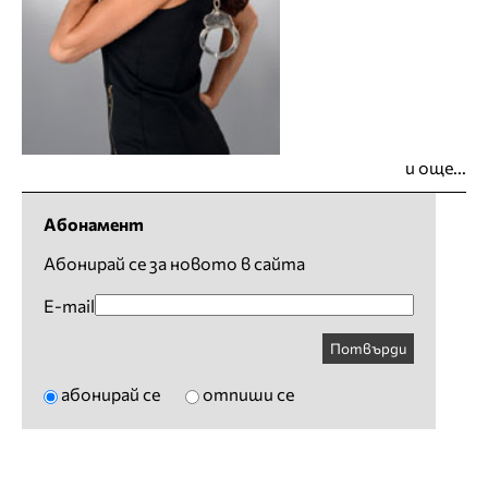
и още...
Абонамент
Абонирай се за новото в сайта
E-mail
Потвърди
абонирай се
отпиши се