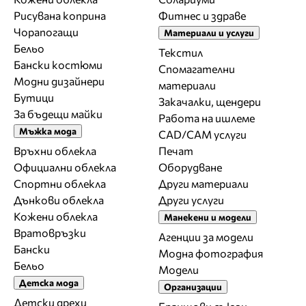
Рисувана коприна
Фитнес и здраве
Чорапогащи
Материали и услуги
Бельо
Текстил
Бански костюми
Спомагателни
Модни дизайнери
материали
Бутици
Закачалки, щендери
За бъдещи майки
Работа на ишлеме
Мъжка мода
CAD/CAM услуги
Връхни облекла
Печат
Официални облекла
Оборудване
Спортни облекла
Други материали
Дънкови облекла
Други услуги
Кожени облекла
Манекени и модели
Вратовръзки
Агенции за модели
Бански
Модна фотография
Бельо
Модели
Детска мода
Организации
Детски дрехи