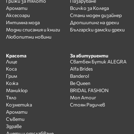
Грижи за тялото
Пазаруване
Аромати
Всичко за Коледа
Аксесоари
Стани моден дизайнер
Интимна мода
Дропшипинг на дрехи
Модни списания и книги
Български дамски дрехи
Любопитни новини
Красота
За абитуриенти
Лице
Сватбен Бутик ALEGRA
Коса
Alfa Brides
Грим
Banderol
Кожа
Be Queen
Маникюр
BRIDAL FASHION
Тяло
Mon Amour
Козметика
Стоян Радичев
Аромати
Съвети
Здраве
Диети и отслабване