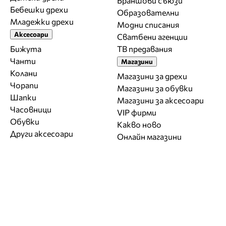
Браншови съюзи
Бебешки дрехи
Образователни
Младежки дрехи
Модни списания
Аксесоари
Сватбени агенции
Бижута
ТВ предавания
Чанти
Магазини
Колани
Магазини за дрехи
Чорапи
Магазини за обувки
Шапки
Магазини за aксесоари
Часовници
VIP фирми
Обувки
Какво ново
Други аксесоари
Онлайн магазини