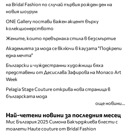
на Bridal Fashion по случай първия рожден ден на
новия шоурум
ONE Gallery постави важен акцент върху
колекционерството
Жените, които превърнаха стила в безсмъртие
Академията за мода се включи в каузата "Подкрепи
една мечта"
Български и чуждестранни художници бяха
представени от Десислава Зафирова на Monaco Art
Week
Pelagia Stage Couture открива нова страница в
българската мода
още новини...
Най-четени новини за последния месец
Мис България 2025 Симона Бакърджиева блести с
тоалети Haute couture от Bridal Fashion