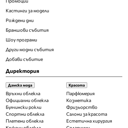
Промоции
Кастинги за модели
Рождени дни
Браншови събития
Шоу програми
Други модни събития
Добави събитие
Директория
Дамска мода
Красота
Връхни облекла
Парфюмерия
Официални облекла
Козметика
Булчински рокли
Фризьорство
Спортни облекла
Салони за красота
Плетени облекла
Естетична хирургия
Кожени облекла
Солариуми