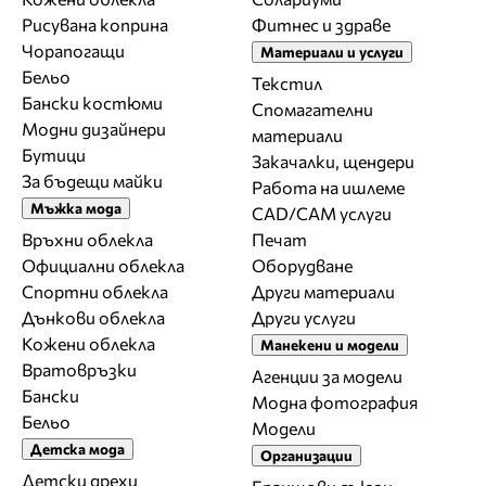
Рисувана коприна
Фитнес и здраве
Чорапогащи
Материали и услуги
Бельо
Текстил
Бански костюми
Спомагателни
Модни дизайнери
материали
Бутици
Закачалки, щендери
За бъдещи майки
Работа на ишлеме
Мъжка мода
CAD/CAM услуги
Връхни облекла
Печат
Официални облекла
Оборудване
Спортни облекла
Други материали
Дънкови облекла
Други услуги
Кожени облекла
Манекени и модели
Вратовръзки
Агенции за модели
Бански
Модна фотография
Бельо
Модели
Детска мода
Организации
Детски дрехи