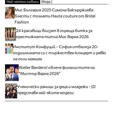
Най-четени новини
Мода
Мис България 2025 Симона Бакърджиева
блести с тоалети Haute couture от Bridal
Fashion
24 красавици влизат в гореща битка за
престижната титла Мис Варна 2026
Институт Конфуций – София отбеляза 20-
годишнината си с тържествен концерт и ревю
на поли мамиен
Atelier Banderol облече финалистите на
"Мистър Варна 2026"
Ученически раници за деца и младежи - JD
представя най-яките модели