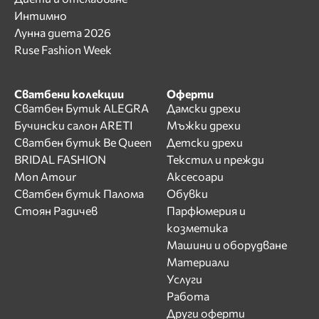
Интимно
Лунна диета 2026
Ruse Fashion Week
Сватбени колекции
Оферти
Сватбен Бутик ALEGRA
Дамски дрехи
Бучински салон ARETI
Мъжки дрехи
Сватбен бутик Be Queen
Детски дрехи
BRIDAL FASHION
Текстил и прежди
Mon Amour
Аксесоари
Сватбен бутик Палома
Обувки
Стоян Радичев
Парфюмерия и
козметика
Машини и оборудване
Материали
Услуги
Работа
Други оферти