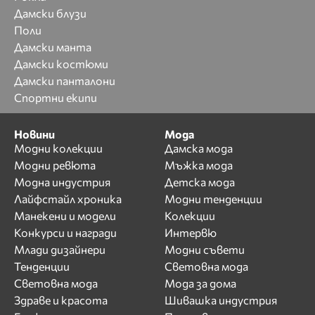
Дамски блузи
Поли
Дамски манта
Дамски костюми
Дамски панталони
Спортни екипи
Новини
Мода
Модни колекции
Дамска мода
Модни ревюта
Мъжка мода
Модна индустрия
Детска мода
Лайфстайл хроника
Модни тенденции
Манекени и модели
Колекции
Конкурси и награди
Интервю
Млади дизайнери
Модни съвети
Тенденции
Световна мода
Световна мода
Мода за дома
Здраве и красота
Шивашка индустрия