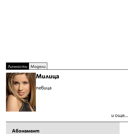
Личности
Модели
Милица
певица
и още...
Абонамент