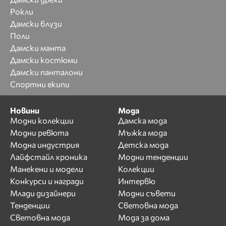
Рокли
Дамски блузи
Поли
Дамски манта
Дамски костюми
Дамски панталони
Спортни екипи
Новини
Мода
Модни колекции
Дамска мода
Модни ревюта
Мъжка мода
Модна индустрия
Детска мода
Лайфстайл хроника
Модни тенденции
Манекени и модели
Колекции
Конкурси и награди
Интервю
Млади дизайнери
Модни съвети
Тенденции
Световна мода
Световна мода
Мода за дома