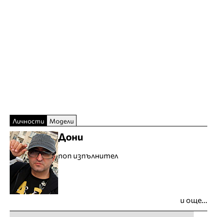
Личности
Модели
Дони
поп изпълнител
и още...