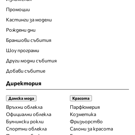
Промоции
Кастинги за модели
Рождени дни
Браншови събития
Шоу програми
Други модни събития
Добави събитие
Директория
Дамска мода
Красота
Връхни облекла
Парфюмерия
Официални облекла
Козметика
Булчински рокли
Фризьорство
Спортни облекла
Салони за красота