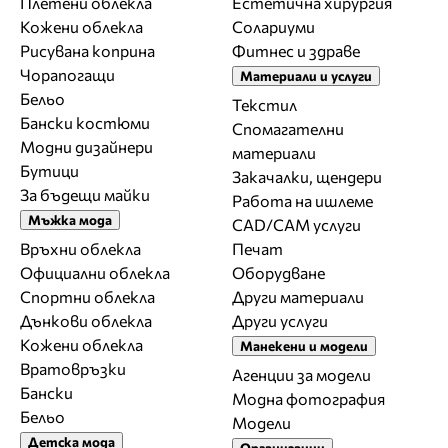
Плетени облекла
Естетична хирургия
Кожени облекла
Солариуми
Рисувана коприна
Фитнес и здраве
Чорапогащи
Материали и услуги
Бельо
Текстил
Бански костюми
Спомагателни
Модни дизайнери
материали
Бутици
Закачалки, щендери
За бъдещи майки
Работа на ишлеме
Мъжка мода
CAD/CAM услуги
Връхни облекла
Печат
Официални облекла
Оборудване
Спортни облекла
Други материали
Дънкови облекла
Други услуги
Кожени облекла
Манекени и модели
Вратовръзки
Агенции за модели
Бански
Модна фотография
Бельо
Модели
Детска мода
Организации