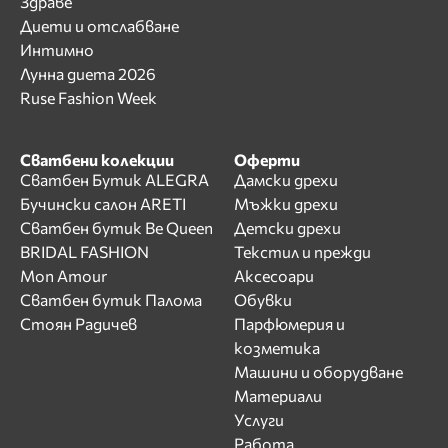
Здраве
Диети и отслабване
Интимно
Лунна диета 2026
Ruse Fashion Week
Сватбени колекции
Оферти
Сватбен Бутик ALEGRA
Дамски дрехи
Бучински салон ARETI
Мъжки дрехи
Сватбен бутик Be Queen
Детски дрехи
BRIDAL FASHION
Текстил и прежди
Mon Amour
Аксесоари
Сватбен бутик Палома
Обувки
Стоян Радичев
Парфюмерия и
козметика
Машини и оборудване
Материали
Услуги
Работа