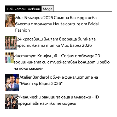
Най-четени новини
Мода
Мис България 2025 Симона Бакърджиева
блести с тоалети Haute couture от Bridal
Fashion
24 красавици влизат в гореща битка за
престижната титла Мис Варна 2026
Институт Конфуций – София отбеляза 20-
годишнината си с тържествен концерт и ревю
на поли мамиен
Atelier Banderol облече финалистите на
"Мистър Варна 2026"
Ученически раници за деца и младежи - JD
представя най-яките модели