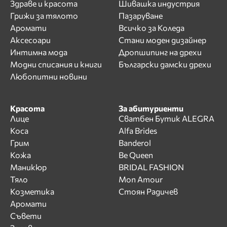
Здраве и красота
Шивашка индустрия
Грижи за тялото
Пазаруване
Аромати
Всичко за Коледа
Аксесоари
Стани моден дизайнер
Интимна мода
Дропшипинг на дрехи
Модни списания и книги
Български дамски дрехи
Любопитни новини
Красота
За абитуриенти
Лице
Сватбен Бутик ALEGRA
Коса
Alfa Brides
Грим
Banderol
Кожа
Be Queen
Маникюр
BRIDAL FASHION
Тяло
Mon Amour
Козметика
Стоян Радичев
Аромати
Съвети