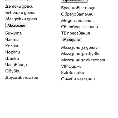
Детски дрехи
Браншови съюзи
Бебешки дрехи
Образователни
Младежки дрехи
Модни списания
Аксесоари
Сватбени агенции
Бижута
ТВ предавания
Чанти
Магазини
Колани
Магазини за дрехи
Чорапи
Магазини за обувки
Шапки
Магазини за aксесоари
Часовници
VIP фирми
Обувки
Какво ново
Други аксесоари
Онлайн магазини