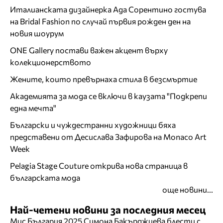
Италианската дизайнерка Ада Сорентино гостува
на Bridal Fashion по случай първия рожден ден на
новия шоурум
ONE Gallery постави важен акцент върху
колекционерството
Жените, които превърнаха стила в безсмъртие
Академията за мода се включи в каузата "Подкрепи
една мечта"
Български и чуждестранни художници бяха
представени от Десислава Зафирова на Monaco Art
Week
Pelagia Stage Couture открива нова страница в
българската мода
още новини...
Най-четени новини за последния месец
Мис България 2025 Симона Бакърджиева блести с